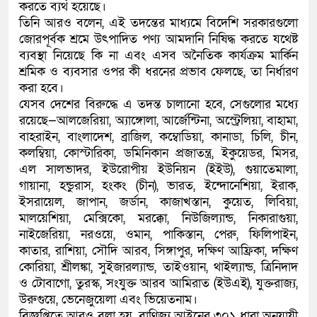
করতে ব্যর্থ হয়েছে।
তিনি আরও বলেন, এই তদন্তের মাধ্যমে বিদেশি সরকারগুলো
জোরপূর্বক শ্রমে উৎপাদিত পণ্য আমদানি নিষিদ্ধ করতে যথেষ্ট
ব্যবস্থা নিয়েছে কি না এবং এসব অনৈতিক কার্যক্রম মার্কিন
শ্রমিক ও ব্যবসার ওপর কী ধরনের প্রভাব ফেলছে, তা নির্ধারণ
করা হবে।
যেসব দেশের বিরুদ্ধে এ তদন্ত চালানো হবে, সেগুলোর মধ্যে
রয়েছে—আলজেরিয়া, অ্যাঙ্গোলা, আর্জেন্টিনা, অস্ট্রেলিয়া, বাহামা,
বাহরাইন, বাংলাদেশ, ব্রাজিল, কম্বোডিয়া, কানাডা, চিলি, চীন,
কলম্বিয়া, কোস্টারিকা, ডমিনিকান প্রজাতন্ত্র, ইকুয়েডর, মিসর,
এল সালভাদর, ইউরোপীয় ইউনিয়ন (ইইউ), গুয়াতেমালা,
গায়ানা, হন্ডুরাস, হংকং (চীন), ভারত, ইন্দোনেশিয়া, ইরাক,
ইসরায়েল, জাপান, জর্ডান, কাজাখস্তান, কুয়েত, লিবিয়া,
মালয়েশিয়া, মেক্সিকো, মরক্কো, নিউজিল্যান্ড, নিকারাগুয়া,
নাইজেরিয়া, নরওয়ে, ওমান, পাকিস্তান, পেরু, ফিলিপাইন,
কাতার, রাশিয়া, সৌদি আরব, সিঙ্গাপুর, দক্ষিণ আফ্রিকা, দক্ষিণ
কোরিয়া, শ্রীলঙ্কা, সুইজারল্যান্ড, তাইওয়ান, থাইল্যান্ড, ত্রিনিদাদ
ও টোবাগো, তুরস্ক, সংযুক্ত আরব আমিরাত (ইউএই), যুক্তরাজ্য,
উরুগুয়ে, ভেনেজুয়েলা এবং ভিয়েতনাম।
বিজ্ঞপ্তিতে আরও বলা হয়, বাণিজ্য আইনের ৩০১ ধারা অনুযায়ী