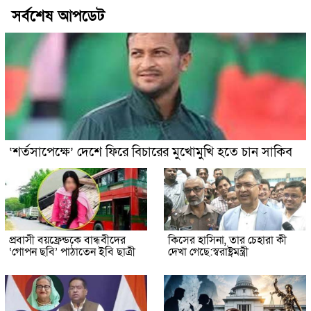
সর্বশেষ আপডেট
‘শর্তসাপেক্ষে’ দেশে ফিরে বিচারের মুখোমুখি হতে চান সাকিব
প্রবাসী বয়ফ্রেন্ডকে বান্ধবীদের
কিসের হাসিনা, তার চেহারা কী
‘গোপন ছবি’ পাঠাতেন ইবি ছাত্রী
দেখা গেছে:স্বরাষ্ট্রমন্ত্রী