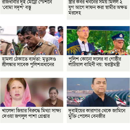
রাজধানীর দুই মেট্রো স্টেশনে
স্ত্রীর কবর খননের সময় মিলল ২
‘বোমা সদৃশ’ বস্তু
যুগ আগে দাফন করা স্বামীর অক্ষত
মরদেহ
হামলা ঠেকাতে ব্যর্থতা: মৃত্যুদণ্ড
পুলিশ কোনো দলের বা গোষ্ঠীর
শ্রীলঙ্কার সাবেক পুলিশপ্রধানের
লাঠিয়াল বাহিনী নয়: স্বরাষ্ট্রমন্ত্রী
খালেদা জিয়ার বিরুদ্ধে মিথ্যা সাক্ষ্য
দুবাইয়ের কারাগার থেকে জামিনে
দেওয়া জগলুল পাশা গ্রেপ্তার
মুক্তি পেলেন বেনজীর