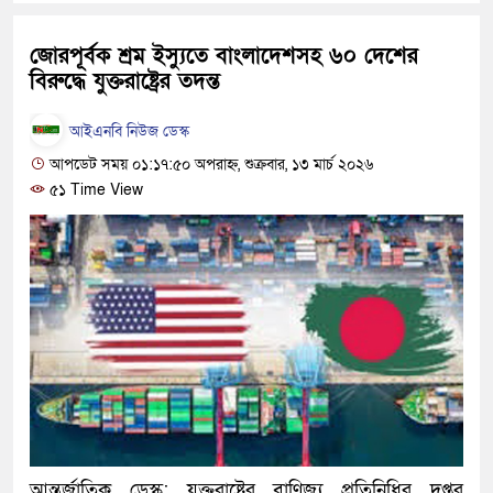
হবে: প্রধানমন্ত্রী
জোরপূর্বক শ্রম ইস্যুতে বাংলাদেশসহ ৬০ দেশের
১৫ মাস পর দেশে ফিরছেন ইলিয়াস
বিরুদ্ধে যুক্তরাষ্ট্রের তদন্ত
পুলিশ কোনো দলের বা গোষ্ঠীর লাঠ
আইএনবি নিউজ ডেস্ক
স্বরাষ্ট্রমন্ত্রী
আপডেট সময় ০১:১৭:৫০ অপরাহ্ন, শুক্রবার, ১৩ মার্চ ২০২৬
৫১ Time View
গাজীপুরে সাতজনকে হত্যার ঘটনায়
হারুনসহ ১০ জন
ঢাকার চারপাশে সচল হবে নৌপথ, প্রধ
রাজধানীর দুই মেট্রো স্টেশনে ‘বোমা
আদালতকে বলতে চাইলাম ফাঁসি দিয়
লতিফ সিদ্দিকী
নতুন মামলায় গ্রেফতার দেখানো 
আন্তর্জাতিক ডেস্ক: যুক্তরাষ্ট্রের বাণিজ্য প্রতিনিধির দপ্তর