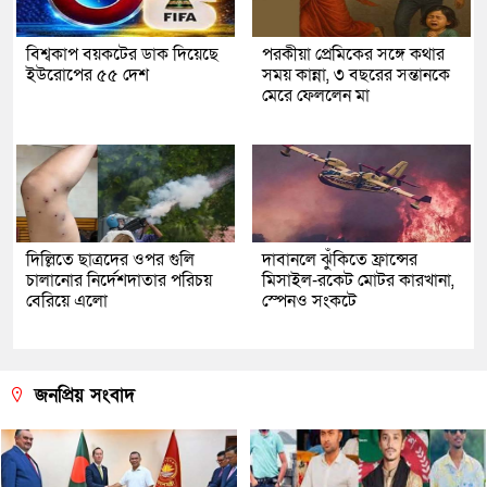
বিশ্বকাপ বয়কটের ডাক দিয়েছে
পরকীয়া প্রেমিকের সঙ্গে কথার
ইউরোপের ৫৫ দেশ
সময় কান্না, ৩ বছরের সন্তানকে
মেরে ফেললেন মা
দিল্লিতে ছাত্রদের ওপর গুলি
দাবানলে ঝুঁকিতে ফ্রান্সের
চালানোর নির্দেশদাতার পরিচয়
মিসাইল-রকেট মোটর কারখানা,
বেরিয়ে এলো
স্পেনও সংকটে
জনপ্রিয় সংবাদ