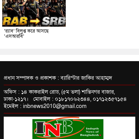
‘র‍্যাব’ বিলুপ্ত করে আসছে
‘এসআরবি’
প্রধান সম্পাদক ও প্রকাশক : ব্যারিস্টার জাকির আহাম্মদ
অফিস : ১৪ কাকরাইল রোড, (৫ম তলা) শান্তিনগর বাজার,
ঢাকা-১২১৭। মোবাইল : ০১৮১৭০৬২৩৪৪, ০১৭১২৩৫৭১৫৪
ইমেইল : inbnews2010@gmail.com