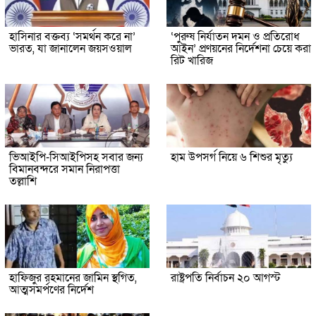
হাসিনার বক্তব্য ‘সমর্থন করে না’
‘পুরুষ নির্যাতন দমন ও প্রতিরোধ
ভারত, যা জানালেন জয়সওয়াল
আইন’ প্রণয়নের নির্দেশনা চেয়ে করা
রিট খারিজ
ভিআইপি-সিআইপিসহ সবার জন্য
হাম উপসর্গ নিয়ে ৬ শিশুর মৃত্যু
বিমানবন্দরে সমান নিরাপত্তা
তল্লাশি
হাফিজুর রহমানের জামিন স্থগিত,
রাষ্ট্রপতি নির্বাচন ২০ আগস্ট
আত্মসমর্পণের নির্দেশ