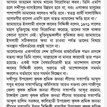
আসনে আহমেদ আযম খানের বিরোধিতা করব। তিনি এমপি
হলে সখীপুর-বাসাইলের উন্নয়ন হবে না; বরং এলাকার মানুষের
পাশাপাশি আমাদের দলেরও ক্ষতি হবে। স্বতন্ত্র প্রার্থী সালাউদ্দিন
আলমগীর রাসেল এমপি হলে অন্তত আমাদের ক্ষতি হবে না।’
জামায়াতে ইসলামী প্রসঙ্গে কাদের সিদ্দিকী বলেন, ১৯৭১ সালের
মহান মুক্তিযুদ্ধে যারা বিরোধিতা করেছে, তাদের সঙ্গে থাকার
কোনো সুযোগ নেই। মুক্তিযুদ্ধকালীন ভূমিকার জন্য জামায়াতে
ইসলামী সঠিকভাবে ক্ষমা না চাওয়া পর্যন্ত তাদের বিষয়ে
অবস্থান পরিবর্তনের প্রশ্নই আসে না।
আলোচনার একপর্যায়ে শেখ হাসিনার রাজনৈতিক পতন প্রসঙ্গে
মন্তব্য করে তিনি বলেন, আল্লাহকে না মানার কারণেই তার পতন
হয়েছে। একই সঙ্গে বৈষম্যবিরোধী ছাত্র আন্দোলন প্রসঙ্গে
কাদের সিদ্দিকী বলেন, শুরুতে ওই আন্দোলনকে সমর্থন
করলেও বর্তমানে আর সমর্থন দিচ্ছেন না।
সখীপুর উপজেলা কৃষক শ্রমিক জনতা লীগের সভাপতি আব্দুস
সবুর খানের সভাপতিত্বে কর্মিসভায় আরও বক্তব্য দেন গাজীপুর
জেলা কৃষক শ্রমিক জনতা লীগের সভাপতি আব্দুর রহমান,
টাঙ্গাইল জেলা কৃষক শ্রমিক জনতা লীগের ভারপ্রাপ্ত সভাপতি
আব্দুল হালিম সরকার, কালিহাতী উপজেলা কৃষক শ্রমিক জনতা
লীগের সভাপতি ইথার সিদ্দিকী, বাসাইল উপজেলা কৃষক শ্রমিক