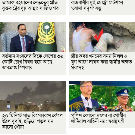
তারেক রহমানের নেতৃত্বের প্রতি
রাজধানীর দুই মেট্রো স্টেশনে
যুক্তরাষ্ট্রের দৃঢ় আস্থা: সার্জিও গর
‘বোমা সদৃশ’ বস্তু
বর্তমান সংসদের দিকে দেশের ৩৬
স্ত্রীর কবর খননের সময় মিলল ২
কোটি চোখ নিবদ্ধ হয়ে আছে:
যুগ আগে দাফন করা স্বামীর অক্ষত
ভারপ্রাপ্ত স্পিকার
মরদেহ
২০ মিনিটে সাত বিস্ফোরণে কেঁপে
পুলিশ কোনো দলের বা গোষ্ঠীর
উঠল দুবাই, ছড়িয়ে পড়ল ঘন
লাঠিয়াল বাহিনী নয়: স্বরাষ্ট্রমন্ত্রী
কালো ধোঁয়া