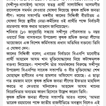
(সখীপুর-বাসাইল) আসনে স্বতন্ত্র প্রার্থী সালাউদ্দিন আলমগীর
কলিমউল্লাহকে (ভিডিও)
রাসেলকে সমর্থন দেওয়ার ঘোষণা দিয়েছে কৃষক শ্রমিক জনতা
লীগ। দলের সভাপতি বঙ্গবীর কাদের সিদ্দিকী বীরউত্তম এ
ঘোষণা দিয়ে স্থানীয় নেতা-কর্মীদের ওই প্রার্থীর পক্ষে নির্বাচনী
প্রচারণায় কাজ করার আহ্বান জানিয়েছেন।
শনিবার (১০ জানুয়ারি) সন্ধ্যায় সখীপুর পৌরসভার ৬ নম্বর
ওয়ার্ডে নিজ বাসভবনে উপজেলা কৃষক শ্রমিক জনতা লীগের
আয়োজনে এক বিশেষ কর্মিসভায় প্রধান অতিথির বক্তব্যে তিনি
এ ঘোষণা দেন।
কাদের সিদ্দিকী বলেন, এবারের নির্বাচনে বিএনপি মনোনীত
প্রার্থী আহমেদ আযম খান মুক্তিযোদ্ধাদের নিয়ে কটাক্ষমূলক
বক্তব্য দিয়েছেন। পাশাপাশি তাঁর সমর্থকদের বিরুদ্ধে সখীপুর
উপজেলা বিএনপির সাবেক সভাপতি ও বীর মুক্তিযোদ্ধা শেখ
মোহাম্মদ হাবীবের ওপর হামলার অভিযোগ রয়েছে। এ ছাড়া
গত রমজান মাসে কৃষক শ্রমিক জনতা লীগের ইফতার মাহফিল
করতে না দেওয়ার ঘটনাকেও আহমেদ আযম খানের
বিরোধিতার অন্যতম কারণ হিসেবে উল্লেখ করেন তিনি।
কৃষক শ্রমিক জনতা লীগের সভাপতি আরও বলেন, ‘আমরা
তারেক রহমানের পক্ষে জাতীয় রাজনীতিতে অবস্থান নিলেও এই