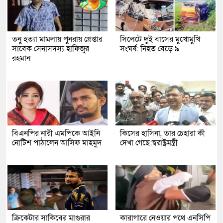
তনু হত্যা মামলায় পুনরায় গ্রেপ্তার
সিলেটে দুই বাসের মুখোমুখি
সাবেক সেনাসদস্য হাফিজুর
সংঘর্ষ: নিহত বেড়ে ৯
রহমান
বিএনপির নারী এমপিকে আইনি
কিসের হাসিনা, তার চেহারা কী
নোটিশ পাঠালেন আসিফ মাহমুদ
দেখা গেছে:স্বরাষ্ট্রমন্ত্রী
ক্রিকেটার সাকিবের মাগুরার
কারাগারে নেওয়ার পথে এনসিপি