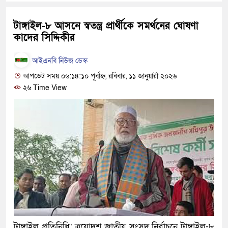
হবে: প্রধানমন্ত্রী
টাঙ্গাইল-৮ আসনে স্বতন্ত্র প্রার্থীকে সমর্থনের ঘোষণা
১৫ মাস পর দেশে ফিরছেন ইলিয়
কাদের সিদ্দিকীর
পুলিশ কোনো দলের বা গোষ্ঠীর ল
আইএনবি নিউজ ডেস্ক
স্বরাষ্ট্রমন্ত্রী
আপডেট সময় ০৬:১৪:১০ পূর্বাহ্ন, রবিবার, ১১ জানুয়ারী ২০২৬
২৬ Time View
গাজীপুরে সাতজনকে হত্যার ঘটনা
হারুনসহ ১০ জন
ঢাকার চারপাশে সচল হবে নৌপথ, প্
রাজধানীর দুই মেট্রো স্টেশনে ‘বো
আদালতকে বলতে চাইলাম ফাঁসি দি
লতিফ সিদ্দিকী
নতুন মামলায় গ্রেফতার দেখান
টাঙ্গাইল প্রতিনিধি: ত্রয়োদশ জাতীয় সংসদ নির্বাচনে টাঙ্গাইল-৮