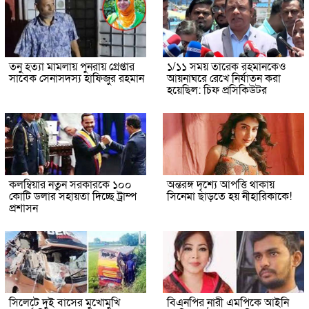
তনু হত্যা মামলায় পুনরায় গ্রেপ্তার
১/১১ সময় তারেক রহমানকেও
সাবেক সেনাসদস্য হাফিজুর রহমান
আয়নাঘরে রেখে নির্যাতন করা
হয়েছিল: চিফ প্রসিকিউটর
কলম্বিয়ার নতুন সরকারকে ১০০
অন্তরঙ্গ দৃশ্যে আপত্তি থাকায়
কোটি ডলার সহায়তা দিচ্ছে ট্রাম্প
সিনেমা ছাড়তে হয় নীহারিকাকে!
প্রশাসন
সিলেটে দুই বাসের মুখোমুখি
বিএনপির নারী এমপিকে আইনি