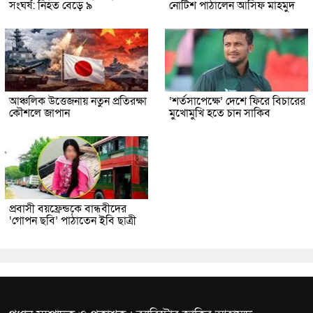
সংঘর্ষ: নিহত বেড়ে ৯
নোটিশ পাঠালেন আসিফ মাহমুদ
আঞ্চলিক উত্তেজনায় নতুন প্রতিরক্ষা
‘শর্তসাপেক্ষে’ দেশে ফিরে বিচারের
কৌশলে জাপান
মুখোমুখি হতে চান সাকিব
প্রবাসী বয়ফ্রেন্ডকে বান্ধবীদের
‘গোপন ছবি’ পাঠাতেন ইবি ছাত্রী