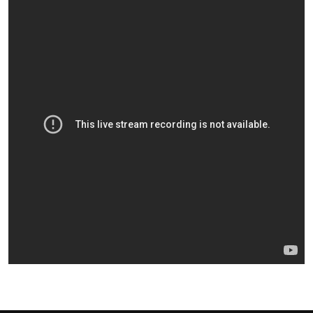
দেশটা আমাদের সবার, 
হবে: প্রধানমন্ত্রী
১৫ মাস পর দেশে ফিরছে
পুলিশ কোনো দলের বা গো
স্বরাষ্ট্রমন্ত্রী
গাজীপুরে সাতজনকে হত্য
হারুনসহ ১০ জন
ঢাকার চারপাশে সচল হবে ন
রাজধানীর দুই মেট্রো স্টে
আদালতকে বলতে চাইলাম ফ
লতিফ সিদ্দিকী