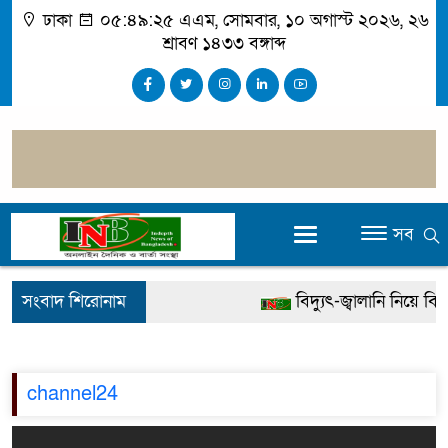
ঢাকা
০৫:৪৯:২৫ এএম
, সোমবার, ১০ অগাস্ট ২০২৬, ২৬
শ্রাবণ ১৪৩৩ বঙ্গাব্দ
সব
সংবাদ শিরোনাম
বিদ্যুৎ-জ্বালানি নিয়ে বিভ্রা
খালেদা জিয়ার বিরুদ্ধে ম
গ্রেপ্তার
channel24
জুলাই স্মৃতি জাদুঘর উদ্বো