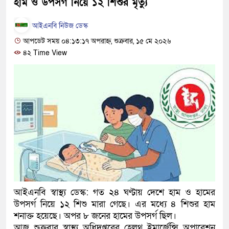
হাম ও উপসর্গ নিয়ে ১২ শিশুর মৃত্যু
হবে: প্রধানমন্ত্রী
আইএনবি নিউজ ডেস্ক
১৫ মাস পর দেশে ফিরছেন ইলিয়া
আপডেট সময় ০৪:১৩:১৭ অপরাহ্ন, শুক্রবার, ১৫ মে ২০২৬
৪২ Time View
পুলিশ কোনো দলের বা গোষ্ঠীর লা
স্বরাষ্ট্রমন্ত্রী
গাজীপুরে সাতজনকে হত্যার ঘটনায়
হারুনসহ ১০ জন
ঢাকার চারপাশে সচল হবে নৌপথ, প্রধ
রাজধানীর দুই মেট্রো স্টেশনে ‘বোমা
আদালতকে বলতে চাইলাম ফাঁসি দিয়
আইএনবি স্বাস্থ্য ডেস্ক: গত ২৪ ঘণ্টায় দেশে হাম ও হামের
উপসর্গ নিয়ে ১২ শিশু মারা গেছে। এর মধ্যে ৪ শিশুর হাম
লতিফ সিদ্দিকী
শনাক্ত হয়েছে। অপর ৮ জনের হামের উপসর্গ ছিল।
নতুন মামলায় গ্রেফতার দেখানো 
আজ শুক্রবার স্বাস্থ্য অধিদপ্তরের হেলথ ইমার্জেন্সি অপারেশন