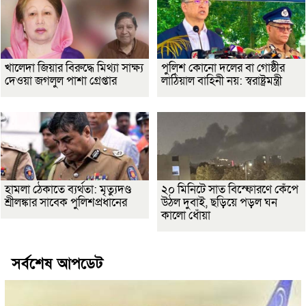
খালেদা জিয়ার বিরুদ্ধে মিথ্যা সাক্ষ্য
পুলিশ কোনো দলের বা গোষ্ঠীর
দেওয়া জগলুল পাশা গ্রেপ্তার
লাঠিয়াল বাহিনী নয়: স্বরাষ্ট্রমন্ত্রী
হামলা ঠেকাতে ব্যর্থতা: মৃত্যুদণ্ড
২০ মিনিটে সাত বিস্ফোরণে কেঁপে
শ্রীলঙ্কার সাবেক পুলিশপ্রধানের
উঠল দুবাই, ছড়িয়ে পড়ল ঘন
কালো ধোঁয়া
সর্বশেষ আপডেট