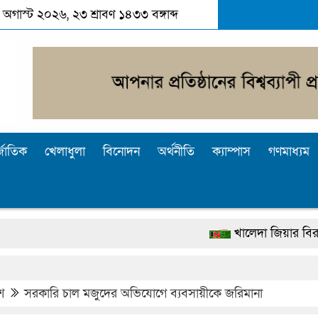
০৭ অগাস্ট ২০২৬, ২৩ শ্রাবণ ১৪৩৩ বঙ্গাব্দ
্জাতিক
খেলাধুলা
বিনোদন
অর্থনীতি
ক্যাম্পাস
গণমাধ্যম
খালেদা জিয়ার বিরুদ্ধে মিথ্যা স
দেশটা আমাদের সবার, পরিবেশও 
পুলিশ কোনো দলের বা গোষ্ঠীর লাঠি
শ
সরকারি চাল মজুদের অভিযোগে ব্যবসায়ীকে জরিমানা