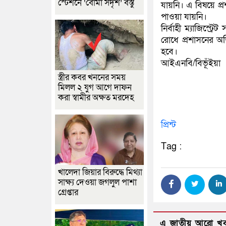
স্টেশনে ‘বোমা সদৃশ’ বস্তু
যায়নি। এ বিষয়ে প্র
পাওয়া যায়নি।
নির্বাহী ম্যাজিস্ট
রোধে প্রশাসনের অভ
হবে।
আইএনবি/বিভূঁইয়া
স্ত্রীর কবর খননের সময়
মিলল ২ যুগ আগে দাফন
করা স্বামীর অক্ষত মরদেহ
প্রিন্ট
Tag :
খালেদা জিয়ার বিরুদ্ধে মিথ্যা
সাক্ষ্য দেওয়া জগলুল পাশা
গ্রেপ্তার
এ জাতীয় আরো খ