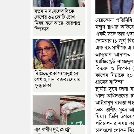
বর্তমান সংসদের দিকে
দেশের ৩৬ কোটি চোখ
নেত্রকোনা প্রতিনি
নিবদ্ধ হয়ে আছে: ভারপ্রাপ্ত
মজুদ রাখার অভিযো
স্পিকার
একই সঙ্গে তার গুদা
সোমবার (১ জুন) ব
এক ব্যবসায়ীকে এ দ
ভ্রাম্যমাণ আদালত 
ম্যাজিস্ট্রেট সাজেদ
বিতরণ ও বিপণন (
দিল্লিতে প্রকাশ্য অনুষ্ঠানে
কাশেম মিয়াকে ২০ হ
শেখ হাসিনা বক্তব্য দেয়ায়
গ্রামের বাসিন্দা।
ক্ষুব্ধ ঢাকা
স্থানীয় সূত্রে জা
খাদ্য অধিদপ্তরের 
আইনানুগ ব্যবস্থা গ
তবে স্থানীয় সূত্র
মিয়া। তিনি উপজেল
পরিচালনার সময় কা
রাজধানীর দুই মেট্রো
চালগুলো খোকন মিয়