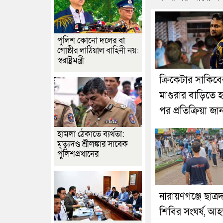
পুলিশ কোনো দলের বা
গোষ্ঠীর লাঠিয়াল বাহিনী নয়:
স্বরাষ্ট্রমন্ত্রী
ক্রিকেটার সাকিবে
মাগুরার বাড়িতে 
পর প্রতিক্রিয়া জ
হামলা ঠেকাতে ব্যর্থতা:
মৃত্যুদণ্ড শ্রীলঙ্কার সাবেক
পুলিশপ্রধানের
নারায়ণগঞ্জে ছাত্র
শিবির সংঘর্ষ, আ