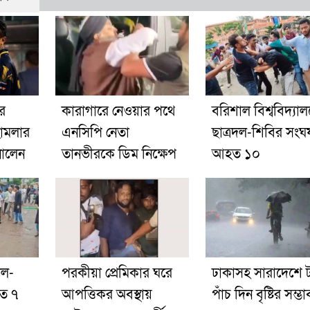
র
কারাগারে নেওয়ার পথে
বরিশাল বিশ্ববিদ্যাল
হামলার
এনসিপি নেতা
ছাত্রদল-শিবির সংঘর্
ানালেন
তানভীরকে ডিম নিক্ষেপ
আহত ১০
দল-
পরকীয়া প্রেমিকার ঘরে
ঢাকাসহ সারাদেশে ট
হত ৭
আপত্তিকর অবস্থায়
পাঁচ দিন বৃষ্টির সম্ভ