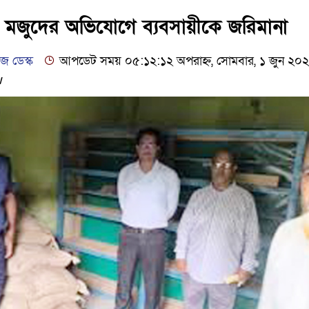
ঢাকার চারপাশে সচল হবে নৌপথ, প
 মজুদের অভিযোগে ব্যবসায়ীকে জরিমানা
আদালতকে বলতে চাইলাম ফাঁসি দ
 ডেস্ক
আপডেট সময় ০৫:১২:১২ অপরাহ্ন, সোমবার, ১ জুন ২০
w