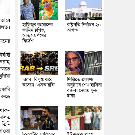
ধভাবে
হাফিজুর রহমানের
রাষ্ট্রপতি নির্বাচন ২০
দালত।
জামিন স্থগিত,
আগস্ট
আত্মসমর্পণের
নির্দেশ
নামের
্বাহী
রবরাহ,
দালতে
ুরিয়া
‘র‍্যাব’ বিলুপ্ত করে
দিল্লিতে প্রকাশ্য
আসছে ‘এসআরবি’
অনুষ্ঠানে শেখ হাসিনা
রকারি
বক্তব্য দেয়ায় ক্ষুব্ধ
ঢাকা
ুদ্ধে
 খোকন
আদালত
 তিনি
পাওয়া
ক্রিকেটার সাকিবের
ইউনূসকে পাশে