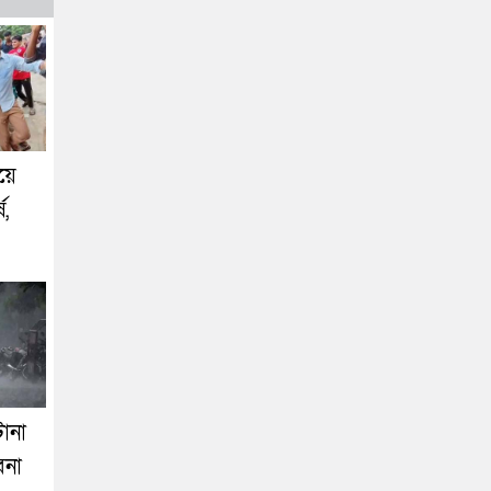
য়ে
ষ,
ানা
াবনা