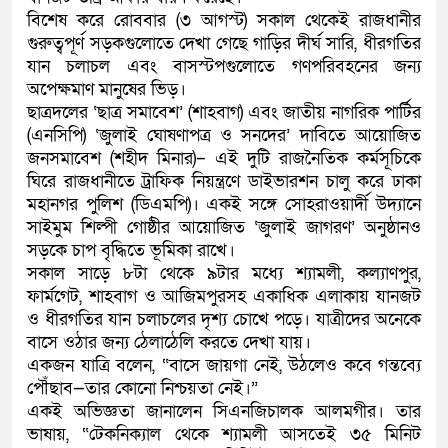
বিশেষ করে রোববার (৩ আগস্ট) সকাল থেকেই রাজধানীর
কলিমউল্লাহকে (ভিডিও)
গুরুত্বপূর্ণ সড়কগুলোতে দেখা গেছে গাড়ির দীর্ঘ সারি, ধীরগতির
যান চলাচল এবং বাসস্টপগুলোতে গণপরিবহনের জন্য
অপেক্ষমাণ মানুষের ভিড়।
ছাত্রদলের ‘ছাত্র সমাবেশ’ (শাহবাগ) এবং জাতীয় নাগরিক পার্টির
(এনসিপি) ‘জুলাই ঘোষণাপত্র ও সনদের’ দাবিতে আয়োজিত
জনসমাবেশ (শহীদ মিনার)– এই দুটি রাজনৈতিক কর্মসূচিকে
ঘিরে রাজধানীতে ট্রাফিক নিয়ন্ত্রণে ডাইভারশন চালু করে ঢাকা
মহানগর পুলিশ (ডিএমপি)। একই সঙ্গে সোহরাওয়ার্দী উদ্যানে
সাইমুম শিল্পী গোষ্ঠীর আয়োজিত ‘জুলাই জাগরণ’ অনুষ্ঠানও
সড়কে চাপ বৃদ্ধিতে ভূমিকা রাখে।
সকাল সাড়ে ৮টা থেকে ৯টার মধ্যে শ্যামলী, কল্যাণপুর,
ফার্মগেট, শাহবাগ ও আজিমপুরসহ একাধিক এলাকায় যানজট
ও ধীরগতির যান চলাচলের দৃশ্য চোখে পড়ে। যাত্রীদের অনেকে
বাসে ওঠার জন্য ঠেলাঠেলি করতে দেখা যায়।
একজন যাত্রি বলেন, “বাসে জায়গা নেই, উঠলেও কবে গন্তব্যে
পৌঁছাব—তার কোনো নিশ্চয়তা নেই।”
একই অভিজ্ঞতা জানালেন সিএনজিচালক আলমগীর। তার
ভাষায়, “টেকনিক্যাল থেকে শ্যামলী আসতেই ৩৫ মিনিট