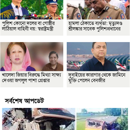
পুলিশ কোনো দলের বা গোষ্ঠীর
হামলা ঠেকাতে ব্যর্থতা: মৃত্যুদণ্ড
লাঠিয়াল বাহিনী নয়: স্বরাষ্ট্রমন্ত্রী
শ্রীলঙ্কার সাবেক পুলিশপ্রধানের
খালেদা জিয়ার বিরুদ্ধে মিথ্যা সাক্ষ্য
দুবাইয়ের কারাগার থেকে জামিনে
দেওয়া জগলুল পাশা গ্রেপ্তার
মুক্তি পেলেন বেনজীর
সর্বশেষ আপডেট