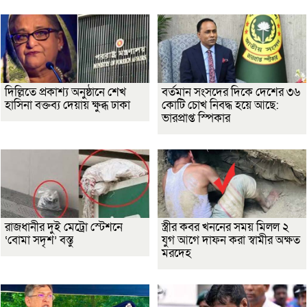
দিল্লিতে প্রকাশ্য অনুষ্ঠানে শেখ
বর্তমান সংসদের দিকে দেশের ৩৬
হাসিনা বক্তব্য দেয়ায় ক্ষুব্ধ ঢাকা
কোটি চোখ নিবদ্ধ হয়ে আছে:
ভারপ্রাপ্ত স্পিকার
রাজধানীর দুই মেট্রো স্টেশনে
স্ত্রীর কবর খননের সময় মিলল ২
‘বোমা সদৃশ’ বস্তু
যুগ আগে দাফন করা স্বামীর অক্ষত
মরদেহ