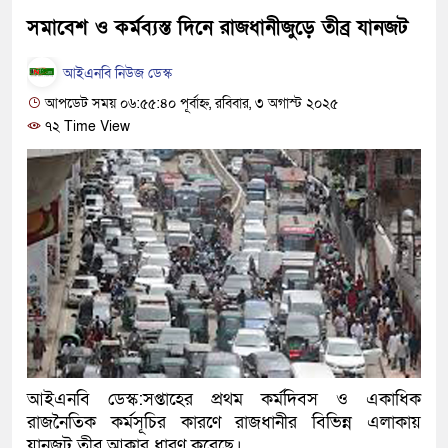
হবে: প্রধানমন্ত্রী
সমাবেশ ও কর্মব্যস্ত দিনে রাজধানীজুড়ে তীব্র যানজট
১৫ মাস পর দেশে ফিরছেন ইলিয়
আইএনবি নিউজ ডেস্ক
আপডেট সময় ০৬:৫৫:৪০ পূর্বাহ্ন, রবিবার, ৩ অগাস্ট ২০২৫
পুলিশ কোনো দলের বা গোষ্ঠীর ল
৭২ Time View
স্বরাষ্ট্রমন্ত্রী
গাজীপুরে সাতজনকে হত্যার ঘটনা
হারুনসহ ১০ জন
ঢাকার চারপাশে সচল হবে নৌপথ, প্র
রাজধানীর দুই মেট্রো স্টেশনে ‘বো
আদালতকে বলতে চাইলাম ফাঁসি দি
আইএনবি ডেস্ক:সপ্তাহের প্রথম কর্মদিবস ও একাধিক
লতিফ সিদ্দিকী
রাজনৈতিক কর্মসূচির কারণে রাজধানীর বিভিন্ন এলাকায়
নতুন মামলায় গ্রেফতার দেখান
যানজট তীব্র আকার ধারণ করেছে।