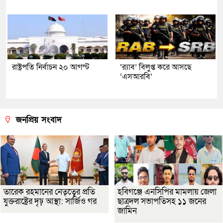
রাষ্ট্রপতি নির্বাচন ২০ আগস্ট
‘র‍্যাব’ বিলুপ্ত করে আসছে
‘এসআরবি’
জনপ্রিয় সংবাদ
তারেক রহমানের নেতৃত্বের প্রতি
হবিগঞ্জে এনসিপির মামলায় জেলা
যুক্তরাষ্ট্রের দৃঢ় আস্থা: সার্জিও গর
ছাত্রদল সভাপতিসহ ১১ জনের
জামিন