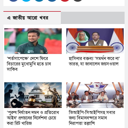
এ জাতীয় আরো খবর
‘শর্তসাপেক্ষে’ দেশে ফিরে
হাসিনার বক্তব্য ‘সমর্থন করে না’
বিচারের মুখোমুখি হতে চান
ভারত, যা জানালেন জয়সওয়াল
সাকিব
‘পুরুষ নির্যাতন দমন ও প্রতিরোধ
ভিআইপি-সিআইপিসহ সবার
আইন’ প্রণয়নের নির্দেশনা চেয়ে
জন্য বিমানবন্দরে সমান
করা রিট খারিজ
নিরাপত্তা তল্লাশি