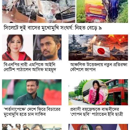
সিলেটে দুই বাসের মুখোমুখি সংঘর্ষ: নিহত বেড়ে ৯
বিএনপির নারী এমপিকে আইনি
আঞ্চলিক উত্তেজনায় নতুন প্রতিরক্ষা
নোটিশ পাঠালেন আসিফ মাহমুদ
কৌশলে জাপান
‘শর্তসাপেক্ষে’ দেশে ফিরে বিচারের
প্রবাসী বয়ফ্রেন্ডকে বান্ধবীদের
মুখোমুখি হতে চান সাকিব
‘গোপন ছবি’ পাঠাতেন ইবি ছাত্রী