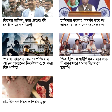
কিসের হাসিনা, তার চেহারা কী
হাসিনার বক্তব্য ‘সমর্থন করে না’
দেখা গেছে:স্বরাষ্ট্রমন্ত্রী
ভারত, যা জানালেন জয়সওয়াল
‘পুরুষ নির্যাতন দমন ও প্রতিরোধ
ভিআইপি-সিআইপিসহ সবার জন্য
আইন’ প্রণয়নের নির্দেশনা চেয়ে করা
বিমানবন্দরে সমান নিরাপত্তা
রিট খারিজ
তল্লাশি
হাম উপসর্গ নিয়ে ৬ শিশুর মৃত্যু