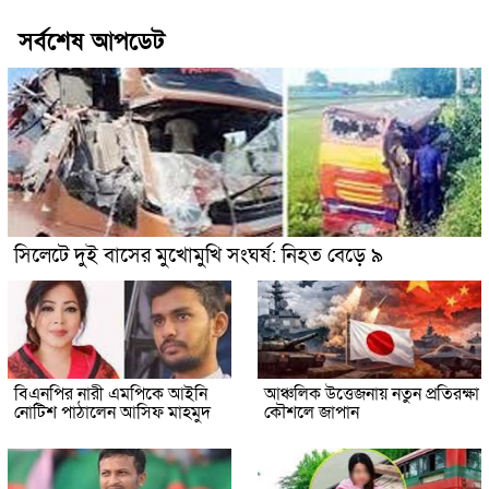
সর্বশেষ আপডেট
সিলেটে দুই বাসের মুখোমুখি সংঘর্ষ: নিহত বেড়ে ৯
বিএনপির নারী এমপিকে আইনি
আঞ্চলিক উত্তেজনায় নতুন প্রতিরক্ষা
নোটিশ পাঠালেন আসিফ মাহমুদ
কৌশলে জাপান