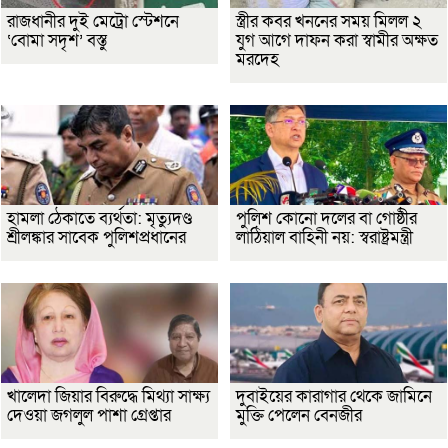
রাজধানীর দুই মেট্রো স্টেশনে
স্ত্রীর কবর খননের সময় মিলল ২
‘বোমা সদৃশ’ বস্তু
যুগ আগে দাফন করা স্বামীর অক্ষত
মরদেহ
হামলা ঠেকাতে ব্যর্থতা: মৃত্যুদণ্ড
পুলিশ কোনো দলের বা গোষ্ঠীর
শ্রীলঙ্কার সাবেক পুলিশপ্রধানের
লাঠিয়াল বাহিনী নয়: স্বরাষ্ট্রমন্ত্রী
খালেদা জিয়ার বিরুদ্ধে মিথ্যা সাক্ষ্য
দুবাইয়ের কারাগার থেকে জামিনে
দেওয়া জগলুল পাশা গ্রেপ্তার
মুক্তি পেলেন বেনজীর