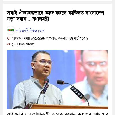
হবে: প্রধানমন্ত্রী
সবাই ঐক্যবদ্ধভাবে কাজ করলে কাঙ্ক্ষিত বাংলাদেশ
১৫ মাস পর দেশে ফিরছেন ইলিয়া
গড়া সম্ভব : প্রধানমন্ত্রী
পুলিশ কোনো দলের বা গোষ্ঠীর লা
আইএনবি নিউজ ডেস্ক
স্বরাষ্ট্রমন্ত্রী
আপডেট সময় ০২:০৯:৫৮ অপরাহ্ন, শুক্রবার, ২৭ মার্চ ২০২৬
৫৪ Time View
গাজীপুরে সাতজনকে হত্যার ঘটনায়
হারুনসহ ১০ জন
ঢাকার চারপাশে সচল হবে নৌপথ, প্রধ
রাজধানীর দুই মেট্রো স্টেশনে ‘বোমা
আদালতকে বলতে চাইলাম ফাঁসি দিয়
লতিফ সিদ্দিকী
নতুন মামলায় গ্রেফতার দেখানো 
আইএনবি ডেস্ক:প্রধানমন্ত্রী তারেক রহমান বলেছেন, আমাদের