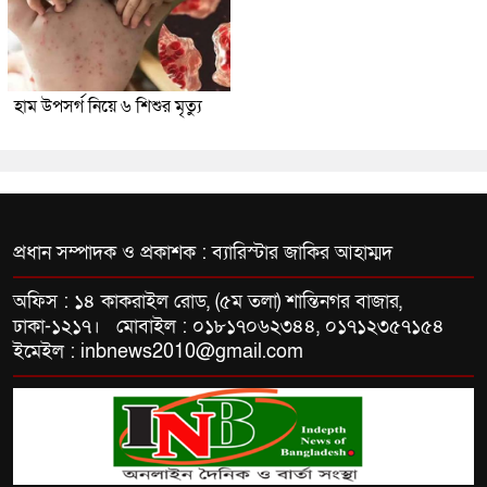
হাম উপসর্গ নিয়ে ৬ শিশুর মৃত্যু
প্রধান সম্পাদক ও প্রকাশক : ব্যারিস্টার জাকির আহাম্মদ
অফিস : ১৪ কাকরাইল রোড, (৫ম তলা) শান্তিনগর বাজার,
ঢাকা-১২১৭। মোবাইল : ০১৮১৭০৬২৩৪৪, ০১৭১২৩৫৭১৫৪
ইমেইল : inbnews2010@gmail.com