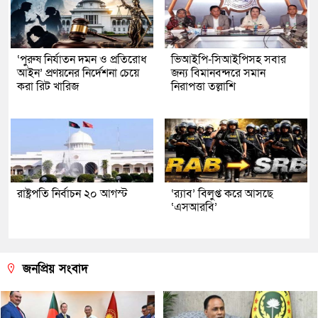
‘পুরুষ নির্যাতন দমন ও প্রতিরোধ
ভিআইপি-সিআইপিসহ সবার
আইন’ প্রণয়নের নির্দেশনা চেয়ে
জন্য বিমানবন্দরে সমান
করা রিট খারিজ
নিরাপত্তা তল্লাশি
রাষ্ট্রপতি নির্বাচন ২০ আগস্ট
‘র‍্যাব’ বিলুপ্ত করে আসছে
‘এসআরবি’
জনপ্রিয় সংবাদ