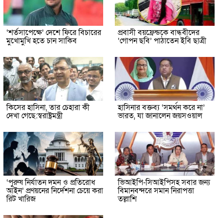
‘শর্তসাপেক্ষে’ দেশে ফিরে বিচারের
প্রবাসী বয়ফ্রেন্ডকে বান্ধবীদের
মুখোমুখি হতে চান সাকিব
‘গোপন ছবি’ পাঠাতেন ইবি ছাত্রী
কিসের হাসিনা, তার চেহারা কী
হাসিনার বক্তব্য ‘সমর্থন করে না’
দেখা গেছে:স্বরাষ্ট্রমন্ত্রী
ভারত, যা জানালেন জয়সওয়াল
‘পুরুষ নির্যাতন দমন ও প্রতিরোধ
ভিআইপি-সিআইপিসহ সবার জন্য
আইন’ প্রণয়নের নির্দেশনা চেয়ে করা
বিমানবন্দরে সমান নিরাপত্তা
রিট খারিজ
তল্লাশি