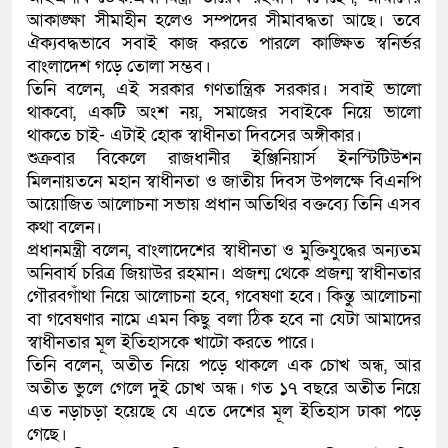
আকাঙ্ক্ষা সীমাহীন হলেও সম্পদের সীমাবদ্ধতা আছে। তবে
কলিমউল্লাহকে (ভিডিও)
ঐক্যবদ্ধভাবে সবাই কাজ করতে পারলে কাঙ্ক্ষিত স্বনির্ভর
বাংলাদেশ গড়ে তোলা সম্ভব।
তিনি বলেন, এই সরকার গণতান্ত্রিক সরকার। সবাই ভালো
থাকবো, একটি অংশ নয়, সমাজের সবাইকে নিয়ে ভালো
থাকতে চাই- এটাই হোক স্বাধীনতা দিবসের অঙ্গীকার।
শুক্রবার বিকেলে রাজধানীর ইঞ্জিনিয়ার্স ইনস্টিটিউশন
মিলনায়তনে মহান স্বাধীনতা ও জাতীয় দিবস উপলক্ষে বিএনপি
আয়োজিত আলোচনা সভায় প্রধান অতিথির বক্তব্যে তিনি এসব
কথা বলেন।
প্রধানমন্ত্রী বলেন, বাংলাদেশের স্বাধীনতা ও মুক্তিযুদ্ধের অন্যতম
অনিবার্য চরিত্র জিয়াউর রহমান। প্রজন্ম থেকে প্রজন্ম স্বাধীনতার
গৌরবগাঁথা নিয়ে আলোচনা হবে, গবেষণা হবে। কিন্তু আলোচনা
বা গবেষণার নামে এমন কিছু বলা ঠিক হবে না যেটা আমাদের
স্বাধীনতার মূল ইতিহাসকে খাটো করতে পারে।
তিনি বলেন, অতীত নিয়ে পড়ে থাকলে এক চোখ অন্ধ, আর
অতীত ভুলে গেলে দুই চোখ অন্ধ। গত ১৭ বছরে অতীত নিয়ে
এত নড়াচড়া হয়েছে যে এতে দেশের মূল ইতিহাস ঢাকা পড়ে
গেছে।