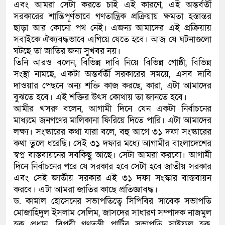
এবং আমরা সেটা করতে চাই এই কারণে, এই অন্তর্বর্তী
সরকারের শান্তিপূর্ণভাবে গণতান্ত্রিক প্রক্রিয়ায় ক্ষমতা হস্তান্তর
ছাড়া আর কোনো পথ নেই। এজন্য আমাদের এই প্রক্রিয়ায়
সবাইকে ঐক্যবদ্ধভাবে এগিয়ে যেতে হবে। আজ যে ঘটনাগুলো
ঘটছে তা জাতির জন্য সুখবর নয়।
তিনি আরও বলেন, বিভিন্ন দাবি নিয়ে বিভিন্ন গোষ্ঠী, বিভিন্ন
সংস্থা নামছে, একটা অন্তর্বর্তী সরকারের সময়ে, এসব দাবি
দাওয়ার পেছনে অন্য শক্তি কাজ করছে, কারা, এটা আমাদের
বুঝতে হবে। এই শক্তির উৎস কোথায় তা জানতে হবে।
আমীর খসরু বলেন, আগামী দিনে যেন একটা নির্বাচনের
মাধ্যমে জনগণের মালিকানা ফিরিয়ে দিতে পারি। এটা আমাদের
লক্ষ্য। সংস্কারের কথা যারা বলে, বহু আগে ৩১ দফা সংস্কারের
কথা তুলে ধরেছি। সেই ৩১ দফার মধ্যে আগামীর বাংলাদেশের
স্বপ্ন বাস্তবায়নের সবকিছু আছে। সেটা আমরা করবো। আগামী
দিনে নির্বাচনের পরে যে সরকার হবে সেটা হবে জাতীয় সরকার
এবং সেই জাতীয় সরকার এই ৩১ দফা সংস্কার বাস্তবায়ন
করবে। এটা আমরা জাতির কাছে প্রতিজ্ঞাবদ্ধ।
ড. কামাল হোসেনের সভাপতিত্বে সিপিবির সাবেক সভাপতি
মোজাহিদুল ইসলাম সেলিম, জাসদের সাধারণ সম্পাদক নাজমুল
হক প্রধান, বিপ্লবী গণতন্ত্রী পার্টির সভাপতি সাইফুল হক,