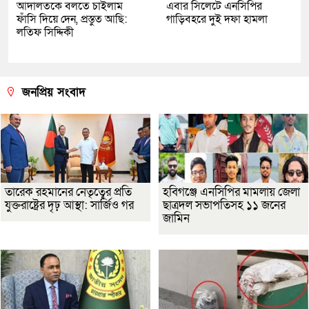
আদালতকে বলতে চাইলাম
এবার সিলেটে এনসিপির
ফাঁসি দিয়ে দেন, প্রস্তুত আছি:
গাড়িবহরে দুই দফা হামলা
লতিফ সিদ্দিকী
জনপ্রিয় সংবাদ
তারেক রহমানের নেতৃত্বের প্রতি
হবিগঞ্জে এনসিপির মামলায় জেলা
যুক্তরাষ্ট্রের দৃঢ় আস্থা: সার্জিও গর
ছাত্রদল সভাপতিসহ ১১ জনের
জামিন