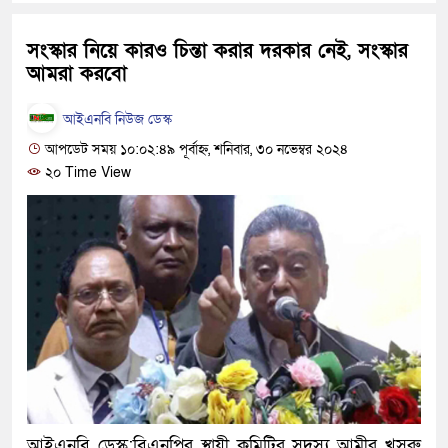
হবে: প্রধানমন্ত্রী
সংস্কার নিয়ে কারও চিন্তা করার দরকার নেই, সংস্কার
১৫ মাস পর দেশে ফিরছেন ইলিয়াস 
আমরা করবো
পুলিশ কোনো দলের বা গোষ্ঠীর লাঠি
আইএনবি নিউজ ডেস্ক
স্বরাষ্ট্রমন্ত্রী
আপডেট সময় ১০:০২:৪৯ পূর্বাহ্ন, শনিবার, ৩০ নভেম্বর ২০২৪
২০ Time View
গাজীপুরে সাতজনকে হত্যার ঘটনায় ব
হারুনসহ ১০ জন
ঢাকার চারপাশে সচল হবে নৌপথ, প্রধান
রাজধানীর দুই মেট্রো স্টেশনে ‘বোমা 
আদালতকে বলতে চাইলাম ফাঁসি দিয়ে 
লতিফ সিদ্দিকী
নতুন মামলায় গ্রেফতার দেখানো হ
আইএনবি ডেস্ক:বিএনপির স্থায়ী কমিটির সদস্য আমীর খসরু