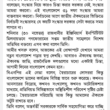
বলেছেন, সংস্কার নিয়ে কারও চিন্তা করার দরকার নেই, সংস্কার
কলিমউল্লাহকে (ভিডিও)
আমরা করবো। এই বাংলাদেশে ৩১ দফা সংস্কার আমরা
বাস্তবায়ন করবো। নির্বাচনের আগে জাতীয় ঐকমত্যের ভিক্তিতে
নির্বাচনী সংস্কারসহ যে কয়টি সংস্কার দরকার সেটা করতে সময়
লাগবে না।
শনিবার (৩০ নভেম্বর) রাজধানীর ইঞ্জিনিয়ার্স ইনস্টিটিউট
মিলনায়তনে গণফোরামের সপ্তম জাতীয় সম্মেলনে বিশেষ
অতিথির বক্তব্যে এসব কথা বলেন তিনি।
আমীর খসরু বলেন, আজকের এই প্রেক্ষাপটে যেখানে আমরা
নতুন বাংলাদেশ গড়ার স্বপ্ন দেখছি। আবারও ঐক্যবদ্ধ জনতা,
ঐক্যবদ্ধ জাতি, রাজনৈতিক দলগুলোর মধ্যে একটাই চিন্তা,
আগামী দিনের বাংলাদেশ কেমন হবে।
বিএনপির এই নেতা বলেন, স্বৈরাচারের দোসররা কিন্তু
বাংলাদেশে তাদের কার্যক্রম বিভিন্ন ভাবে শুরু করেছে। কখনও
আনসারের বিদ্রোহ, কখনও সংখ্যালঘু, কখনও অটোরিকশার
মাধ্যমে, প্রতিনিয়ত বিভিন্নভাবে অস্থিতিশীল পরিবেশ সৃষ্টির চেষ্টা
চলছে। স্বৈরাচারকে সরিয়েছি আজ কিন্তু আমাদের ঐক্যকে
অটুট রাখতে হবে।
তিনি বলেন, অন্তর্বর্তী সরকারকে সার্বিক সহযোগিতা করে যাচ্ছি