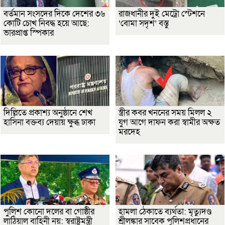
বর্তমান সংসদের দিকে দেশের ৩৬
রাজধানীর দুই মেট্রো স্টেশনে
কোটি চোখ নিবদ্ধ হয়ে আছে:
‘বোমা সদৃশ’ বস্তু
ভারপ্রাপ্ত স্পিকার
দিল্লিতে প্রকাশ্য অনুষ্ঠানে শেখ
স্ত্রীর কবর খননের সময় মিলল ২
হাসিনা বক্তব্য দেয়ায় ক্ষুব্ধ ঢাকা
যুগ আগে দাফন করা স্বামীর অক্ষত
মরদেহ
পুলিশ কোনো দলের বা গোষ্ঠীর
হামলা ঠেকাতে ব্যর্থতা: মৃত্যুদণ্ড
লাঠিয়াল বাহিনী নয়: স্বরাষ্ট্রমন্ত্রী
শ্রীলঙ্কার সাবেক পুলিশপ্রধানের