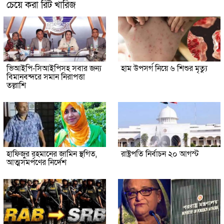
চেয়ে করা রিট খারিজ
ভিআইপি-সিআইপিসহ সবার জন্য
হাম উপসর্গ নিয়ে ৬ শিশুর মৃত্যু
বিমানবন্দরে সমান নিরাপত্তা
তল্লাশি
হাফিজুর রহমানের জামিন স্থগিত,
রাষ্ট্রপতি নির্বাচন ২০ আগস্ট
আত্মসমর্পণের নির্দেশ