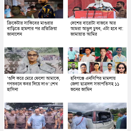
ক্রিকেটার সাকিবের মাগুরার
দেশের বারোটা বাজবে আর
বাড়িতে হামলার পর প্রতিক্রিয়া
আমরা আঙুল চুষব, এটা হবে না:
জানালেন
জামায়াত আমির
‘গুলি করে মেরে ফেলো আমাকে,
হবিগঞ্জে এনসিপির মামলায়
গণভবনে কবর দিয়ে দাও’:শেখ
জেলা ছাত্রদল সভাপতিসহ ১১
হাসিনা
জনের জামিন