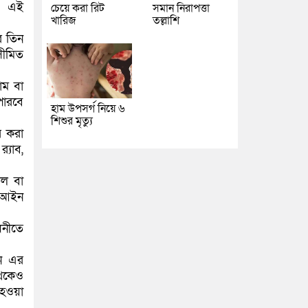
রে এই
চেয়ে করা রিট
সমান নিরাপত্তা
খারিজ
তল্লাশি
র তিন
সীমিত
াম বা
পারবে
হাম উপসর্গ নিয়ে ৬
শিশুর মৃত্যু
র করা
্যাব,
দল বা
য আইন
ধনীতে
খন এর
থেকেও
 হওয়া