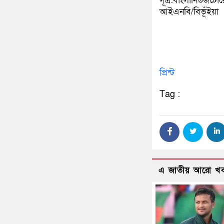
সূত্র:বাংলানিউজটোয
আইএনবি/বিভূঁইয়া
প্রিন্ট
Tag :
এ জাতীয় আরো খ