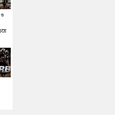
 ও
চেয়ে