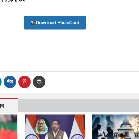
়েন্টিফোর.কম
Download PhotoCard
বর