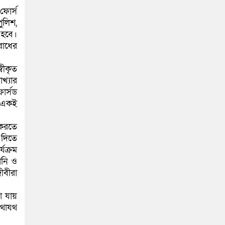
ফোর্স
ুলিশ,
ত হবে।
রাধের
বীকৃত
খ্যার
োর্সড
। একই
 করতে
 দিতে
যক্রম
নানি ও
ীবীরা
া যায়
যথাযথ