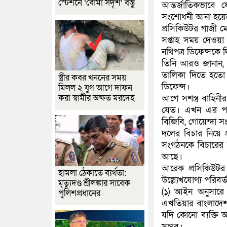
স্টেশনে ‘বোমা সদৃশ’ বস্তু
আন্তর্জাতিকভাবে
সংশোধনী আনা হয়ে
প্রসিকিউটর গাজী ম
সপ্তাহ সময় দেওয়া
নথিপত্র ডিফেন্সক
তিনি আরও জানান, 
তালিকা দিতে হতো।
স্ত্রীর কবর খননের সময়
ডিফেন্স।
মিলল ২ যুগ আগে দাফন
করা স্বামীর অক্ষত মরদেহ
আগে সশস্ত্র বাহিন
যেত। এখন এর পরিবর্
বিজিবি, গোয়েন্দা 
দলের বিচার নিয়ে 
সংগঠনকে বিচারের
আছে।
আরেক প্রসিকিউটর 
হামলা ঠেকাতে ব্যর্থতা:
উল্ল্যেখযোগ্য পরি
মৃত্যুদণ্ড শ্রীলঙ্কার সাবেক
(১) আইন অনুসারে 
পুলিশপ্রধানের
এখতিয়ার বাংলাদেশ
যদি কোনো ব্যক্তি 
সম্ভব।