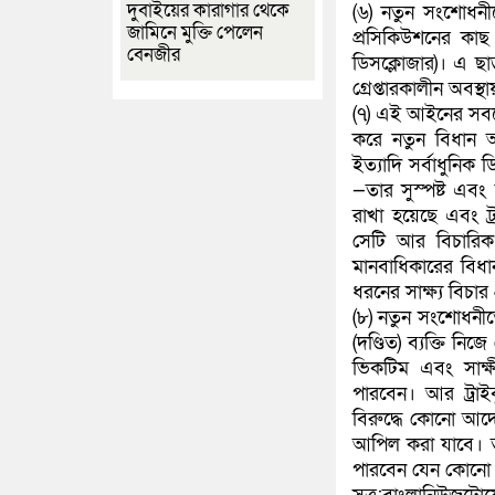
দুবাইয়ের কারাগার থেকে
(৬) নতুন সংশোধনী
জামিনে মুক্তি পেলেন
প্রসিকিউশনের কাছ থ
বেনজীর
ডিসক্লোজার)। এ ছা
গ্রেপ্তারকালীন অবস্
(৭) এই আইনের সবচেয়
করে নতুন বিধান আ
ইত্যাদি সর্বাধুনিক 
—তার সুস্পষ্ট এবং ব
রাখা হয়েছে এবং ট্র
সেটি আর বিচারিক প
মানবাধিকারের বিধা
ধরনের সাক্ষ্য বিচার প
(৮) নতুন সংশোধনীত
(দণ্ডিত) ব্যক্তি ন
ভিকটিম এবং সাক্ষীদ
পারবেন। আর ট্রা
বিরুদ্ধে কোনো আদেশ
আপিল করা যাবে। তব
পারবেন যেন কোনো 