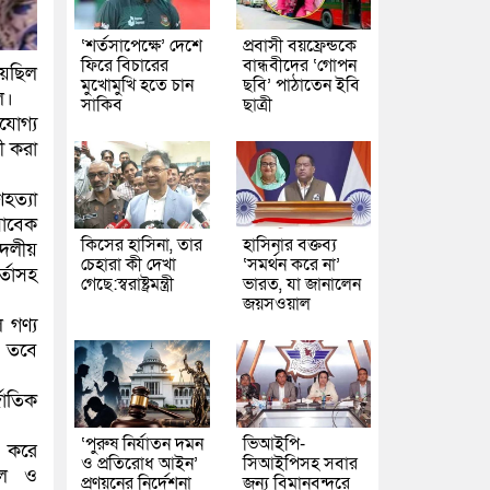
‘শর্তসাপেক্ষে’ দেশে
প্রবাসী বয়ফ্রেন্ডকে
ফিরে বিচারের
বান্ধবীদের ‘গোপন
য়েছিল
মুখোমুখি হতে চান
ছবি’ পাঠাতেন ইবি
ল।
সাকিব
ছাত্রী
যোগ্য
ী করা
হত্যা
সাবেক
কিসের হাসিনা, তার
হাসিনার বক্তব্য
৪ দলীয়
চেহারা কী দেখা
‘সমর্থন করে না’
র্তাসহ
গেছে:স্বরাষ্ট্রমন্ত্রী
ভারত, যা জানালেন
জয়সওয়াল
 গণ্য
। তবে
জাতিক
‘পুরুষ নির্যাতন দমন
ভিআইপি-
 করে
ও প্রতিরোধ আইন’
সিআইপিসহ সবার
ছিল ও
প্রণয়নের নির্দেশনা
জন্য বিমানবন্দরে