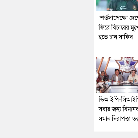
‘শর্তসাপেক্ষে’ দে
ফিরে বিচারের মুখ
হতে চান সাকিব
ভিআইপি-সিআইপ
সবার জন্য বিমানব
সমান নিরাপত্তা তল