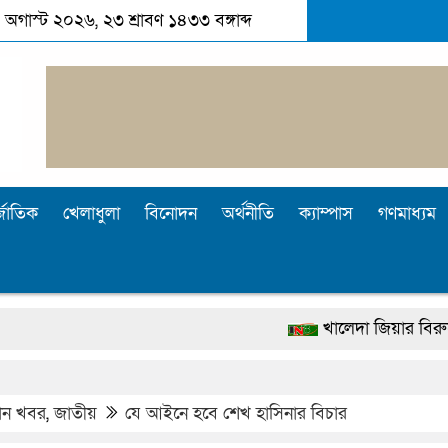
 অগাস্ট ২০২৬, ২৩ শ্রাবণ ১৪৩৩ বঙ্গাব্দ
্জাতিক
খেলাধুলা
বিনোদন
অর্থনীতি
ক্যাম্পাস
গণমাধ্যম
খালেদা জিয়ার বিরুদ্ধে মিথ্যা সাক্ষ্য
দেশটা আমাদের সবার, পরিবেশও আমাদ
পুলিশ কোনো দলের বা গোষ্ঠীর লাঠিয়াল বা
ধান খবর
,
জাতীয়
যে আইনে হবে শেখ হাসিনার বিচার