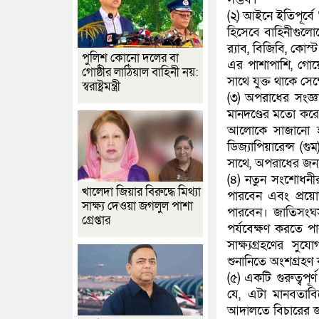
(২) আইনে ইতিপূর্বে
হিসেবে বাহিনীগুলো
র‍্যাব, বিজিবি, কোস
পুলিশ কোনো দলের বা
এর পাশাপাশি, গোয়ে
গোষ্ঠীর লাঠিয়াল বাহিনী নয়:
সাথে যুক্ত থাকে সেক
স্বরাষ্ট্রমন্ত্রী
(৩) অপরাধের সংজ্ঞ
মানদণ্ডের মতো করে,
আলোকে সাজানো হয়
ডিজ্যাপিয়ারেন্স (গ
সাথে, অপরাধের জন্য
(৪) নতুন সংশোধনী
খালেদা জিয়ার বিরুদ্ধে মিথ্যা
পারবেন এবং প্রয়ো
সাক্ষ্য দেওয়া জগলুল পাশা
পারবেন। জাতিসংঘসহ
গ্রেপ্তার
পর্যবেক্ষণ করতে পার
সাক্ষ্যগ্রহণের স
শুনানিতে অংশগ্রহণ
(৫) একটি গুরুত্ব
যে, এটা মানবতাবি
আদালতে বিচারের জন