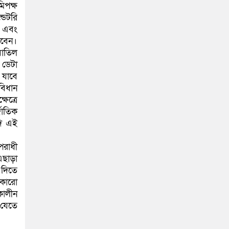
িপক্ষ
ডেটরি
ন এবং
াবেন।
বাতিল
 ডেটা
া যাবে
 বিধান
েত্রে
জাতিক
দি এই
পরাধী
এছাড়া
 দিতে
 কারো
কালীন
 যেতে