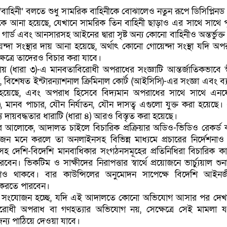
 ‘বাহিনী’ বলতে শুধু সামরিক বাহিনীকে বোঝালেও নতুন রূপে ডিসিপ্লিনড 
কে আনা হয়েছে, যেখানে সামরিক তিন বাহিনী ছাড়াও এর সাথে সাথে প
্ট গার্ড এবং আনসারসহ আইনের দ্বারা সৃষ্ট অন্য কোনো বাহিনীও অন্তর্ভুক্
ন্দা সংস্থার দায় আনা হয়েছে, অর্থাৎ কোনো গোয়েন্দা সংস্থা যদি অপ
্ষেত্রে তাদেরও বিচার করা যাবে।
ায় (ধারা ৩)-এ মানবতাবিরোধী অপরাধের সংজ্ঞাটি আন্তর্জাতিকভাবে স্
 বিশেষত ইন্টারন্যাশনাল ক্রিমিনাল কোর্ট (আইসিসি)-এর সংজ্ঞা এবং ব্যা
েছে, এবং অপরাধ হিসেবে বিদ্যমান অপরাধের সাথে সাথে এনফ
ুম), মানব পাচার, যৌন নির্যাতন, যৌন দাসত্ব এগুলো যুক্ত করা হয়েছে
 দায়বদ্ধতার ধারাটি (ধারা ৪) আরও বিস্তৃত করা হয়েছে।
র আলোকে, আদালত চাইলে বিচারিক প্রক্রিয়ার অডিও-ভিডিও রেকর্ড
জন মনে করলে তা অনলাইনসহ বিভিন্ন মাধ্যমে প্রচারের নির্দেশনাও
 দেশি-বিদেশি মানবাধিকার সংগঠনসমূহের প্রতিনিধিরা বিচারিক কার্
বেন। ভিকটিম ও সাক্ষীদের নিরাপত্তার স্বার্থে প্রয়োজনে ভার্চ্যুয়াল শু
ুযোগও থাকবে। বার কাউন্সিলের অনুমোদন সাপেক্ষে বিদেশি আইনজ
 করতে পারবেন।
পূর্ণ সংযোজন হচ্ছে, যদি এই আদালতে কোনো অভিযোগ আসার পর দেখ
রোধী অপরাধ বা গণহত্যার অভিযোগ নয়, সেক্ষেত্রে সেই মামলা 
্য পাঠিয়ে দেওয়া যাবে।