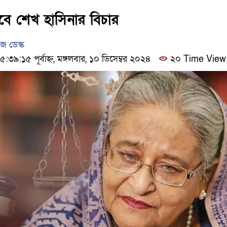
ঢাকার চারপাশে সচল হবে নৌপথ, প্রধান
ে শেখ হাসিনার বিচার
আদালতকে বলতে চাইলাম ফাঁসি দিয়ে 
 ডেস্ক
:১৫ পূর্বাহ্ন, মঙ্গলবার, ১০ ডিসেম্বর ২০২৪
২০ Time View