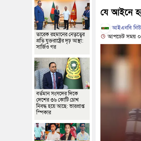
যে আইনে হব
আইএনবি নিউজ
তারেক রহমানের নেতৃত্বের
আপডেট সময় ০৫:৩৯
প্রতি যুক্তরাষ্ট্রের দৃঢ় আস্থা:
সার্জিও গর
বর্তমান সংসদের দিকে
দেশের ৩৬ কোটি চোখ
নিবদ্ধ হয়ে আছে: ভারপ্রাপ্ত
স্পিকার