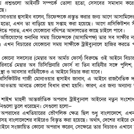
 যে প্রশ্নগুলো আইনটি সম্পর্কে তোলা হতো, সেসবের সমাধান ক
ছে।
োনাওয়ার হুসাইন বলেন, ডিফেন্সকে প্রস্তুত করার জন্য আগে আসামিদে
 হতো, এখন তা বাড়িয়ে ছয় সপ্তাহ করা হয়েছে। আগে প্রসিকিউশন 
ে দিতে পারত, এখন যেকোনো নথিপত্র আদালতের কাছে চাইলে পাবে।
অভিযোগের শুনানির সময় ডিফেন্সকে (আসামিপক্ষ) তার সব সাক্ষীর ন
 এখন বিচারের যেকোনো সময় সাক্ষীকে ট্রাইব্যুনালে হাজির করতে 
ীর কোনো সদস্যের (মেম্বার অব আর্মড ফোর্স) বিরুদ্ধে ওই আইনে বিচা
তে মেম্বার অব ডিসিপ্লিনারি ফোর্স বা তিন বাহিনীর সঙ্গে পুলিশ, র‍
সংস্থা ও আনসার বাহিনীকেও এ আইনে বিচার করা যাবে।
প্রসিকিউটর গাজী মোনাওয়ার হুসাইন জানান, এ আইনে রাজনৈতিক 
 আওতায় আনতে কোনো বিধান রাখা হয়নি। কারণ, এর জন্য অন্যান্
শাইখ মাহদী আন্তর্জাতিক অপরাধ ট্রাইব্যুনাল আইনের নতুন সংশো
বর্তনগুলো তুলে ধরেছেন। সেগুলো হলো—
অপরাধের এখতিয়ারের ভৌগলিক ক্ষেত্র ছিল শুধু বাংলাদেশে, এ
সহ বাংলাদেশের বাইরেও বিস্তৃত করা হয়েছে। অর্থাৎ, দেশের বাইরে 
আইনে সংজ্ঞায়িত কোনো অপরাধ করেন, সেক্ষেত্রে তার বিচারও এখানে