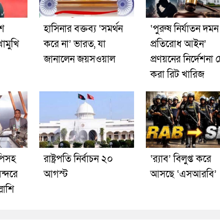
শে
হাসিনার বক্তব্য ‘সমর্থন
‘পুরুষ নির্যাতন দমন
োমুখি
করে না’ ভারত, যা
প্রতিরোধ আইন’
জানালেন জয়সওয়াল
প্রণয়নের নির্দেশনা 
করা রিট খারিজ
িসহ
রাষ্ট্রপতি নির্বাচন ২০
‘র‍্যাব’ বিলুপ্ত করে
ন্দরে
আগস্ট
আসছে ‘এসআরবি’
্লাশি