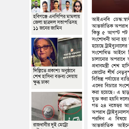
হবিগঞ্জে এনসিপির মামলায়
আইএনবি ডেস্ক:স্ব
জেলা ছাত্রদল সভাপতিসহ
আন্তর্জাতিক অপরা
১১ জনের জামিন
কিন্তু ৫ আগস্ট প
সংশোধনী আনা হয় আই
হয়েছে ট্রাইব্যুনাল
সংশোধিত আইনে বিচ
চালানোর অপরাধে অভ
প্রধানমন্ত্রী শেখ হ
দিল্লিতে প্রকাশ্য অনুষ্ঠানে
জোটের শীর্ষ নেতৃবৃন
শেখ হাসিনা বক্তব্য দেয়ায়
বিভিন্ন পর্যায়ের ব্যক্
ক্ষুব্ধ ঢাকা
এদের বিচারে সংশো
করা হয়েছে। এ ছা
যুক্ত করা হয়নি দলে
গত ২৪ নভেম্বর আন্
অপরাধ (ট্রাইব্যুনা
পরদিন এ বিষয়ে 
রাজধানীর দুই মেট্রো
আন্তর্জাতিক আইন