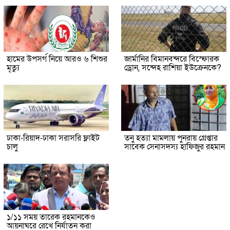
হামের উপসর্গ নিয়ে আরও ৬ শিশুর
জার্মানির বিমানবন্দরে বিস্ফোরক
মৃত্যু
ড্রোন, সন্দেহ রাশিয়া ইউক্রেনকে?
ঢাকা-রিয়াদ-ঢাকা সরাসরি ফ্লাইট
তনু হত্যা মামলায় পুনরায় গ্রেপ্তার
চালু
সাবেক সেনাসদস্য হাফিজুর রহমান
১/১১ সময় তারেক রহমানকেও
আয়নাঘরে রেখে নির্যাতন করা