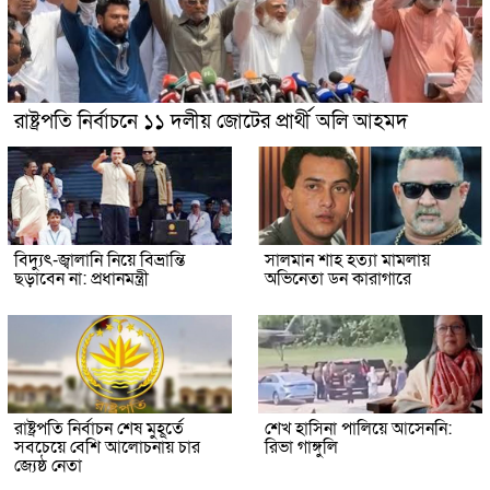
রাষ্ট্রপতি নির্বাচনে ১১ দলীয় জোটের প্রার্থী অলি আহমদ
বিদ্যুৎ-জ্বালানি নিয়ে বিভ্রান্তি
সালমান শাহ হত্যা মামলায়
ছড়াবেন না: প্রধানমন্ত্রী
অভিনেতা ডন কারাগারে
রাষ্ট্রপতি নির্বাচন শেষ মুহূর্তে
শেখ হাসিনা পালিয়ে আসেননি:
সবচেয়ে বেশি আলোচনায় চার
রিভা গাঙ্গুলি
জ্যেষ্ঠ নেতা