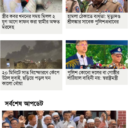
স্ত্রীর কবর খননের সময় মিলল ২
হামলা ঠেকাতে ব্যর্থতা: মৃত্যুদণ্ড
যুগ আগে দাফন করা স্বামীর অক্ষত
শ্রীলঙ্কার সাবেক পুলিশপ্রধানের
মরদেহ
২০ মিনিটে সাত বিস্ফোরণে কেঁপে
পুলিশ কোনো দলের বা গোষ্ঠীর
উঠল দুবাই, ছড়িয়ে পড়ল ঘন
লাঠিয়াল বাহিনী নয়: স্বরাষ্ট্রমন্ত্রী
কালো ধোঁয়া
সর্বশেষ আপডেট