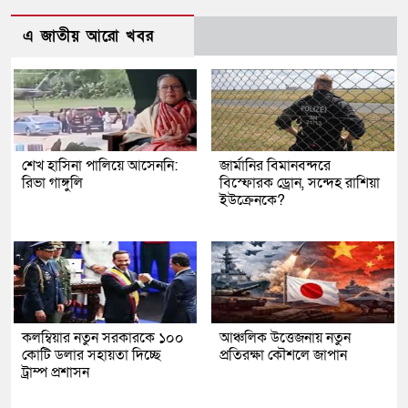
এ জাতীয় আরো খবর
শেখ হাসিনা পালিয়ে আসেননি:
জার্মানির বিমানবন্দরে
রিভা গাঙ্গুলি
বিস্ফোরক ড্রোন, সন্দেহ রাশিয়া
ইউক্রেনকে?
কলম্বিয়ার নতুন সরকারকে ১০০
আঞ্চলিক উত্তেজনায় নতুন
কোটি ডলার সহায়তা দিচ্ছে
প্রতিরক্ষা কৌশলে জাপান
ট্রাম্প প্রশাসন