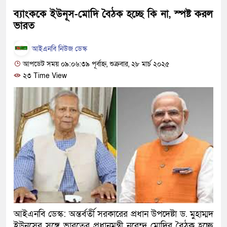
দেশটা আমাদের সবার, পরিবেশ
ব্যাংককে ইউনূস-মোদি বৈঠক হচ্ছে কি না, স্পষ্ট করল
ভারত
হবে: প্রধানমন্ত্রী
আইএনবি নিউজ ডেস্ক
১৫ মাস পর দেশে ফিরছেন ইলিয়
আপডেট সময় ০৯:০৬:৩৯ পূর্বাহ্ন, শুক্রবার, ২৮ মার্চ ২০২৫
পুলিশ কোনো দলের বা গোষ্ঠীর ল
২৩ Time View
স্বরাষ্ট্রমন্ত্রী
গাজীপুরে সাতজনকে হত্যার ঘটনা
হারুনসহ ১০ জন
ঢাকার চারপাশে সচল হবে নৌপথ, প্
রাজধানীর দুই মেট্রো স্টেশনে ‘বো
আদালতকে বলতে চাইলাম ফাঁসি দি
আইএনবি ডেস্ক: অন্তর্বর্তী সরকারের প্রধান উপদেষ্টা ড. মুহাম্মদ
লতিফ সিদ্দিকী
ইউনূসের সঙ্গে ভারতের প্রধানমন্ত্রী নরেন্দ্র মোদির বৈঠক হচ্ছে