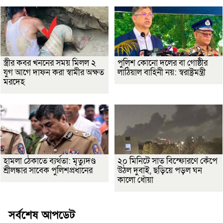
স্ত্রীর কবর খননের সময় মিলল ২
পুলিশ কোনো দলের বা গোষ্ঠীর
যুগ আগে দাফন করা স্বামীর অক্ষত
লাঠিয়াল বাহিনী নয়: স্বরাষ্ট্রমন্ত্রী
মরদেহ
হামলা ঠেকাতে ব্যর্থতা: মৃত্যুদণ্ড
২০ মিনিটে সাত বিস্ফোরণে কেঁপে
শ্রীলঙ্কার সাবেক পুলিশপ্রধানের
উঠল দুবাই, ছড়িয়ে পড়ল ঘন
কালো ধোঁয়া
সর্বশেষ আপডেট