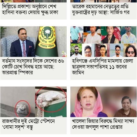
দিল্লিতে প্রকাশ্য অনুষ্ঠানে শেখ
তারেক রহমানের নেতৃত্বের প্রতি
হাসিনা বক্তব্য দেয়ায় ক্ষুব্ধ ঢাকা
যুক্তরাষ্ট্রের দৃঢ় আস্থা: সার্জিও গর
বর্তমান সংসদের দিকে দেশের ৩৬
হবিগঞ্জে এনসিপির মামলায় জেলা
কোটি চোখ নিবদ্ধ হয়ে আছে:
ছাত্রদল সভাপতিসহ ১১ জনের
ভারপ্রাপ্ত স্পিকার
জামিন
রাজধানীর দুই মেট্রো স্টেশনে
খালেদা জিয়ার বিরুদ্ধে মিথ্যা সাক্ষ্য
‘বোমা সদৃশ’ বস্তু
দেওয়া জগলুল পাশা গ্রেপ্তার