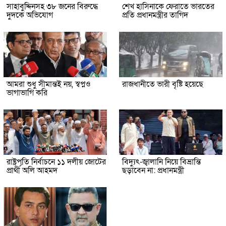
সাহাবুদ্দিনসহ ৩৮ জনের বিরুদ্ধে
শেখ হাসিনাকে ফেরাতে ভারতের
দুদকে অভিযোগ
প্রতি প্রধানমন্ত্রীর তাগিদ
আমরা শুধু সীমান্তই নয়, স্বপ্নও
রাজধানীতে ভারী বৃষ্টি হয়েছে
ভাগাভাগি করি
রাষ্ট্রপতি নির্বাচনে ১১ দলীয় জোটের
বিদ্যুৎ-জ্বালানি নিয়ে বিভ্রান্তি
প্রার্থী অলি আহমদ
ছড়াবেন না: প্রধানমন্ত্রী