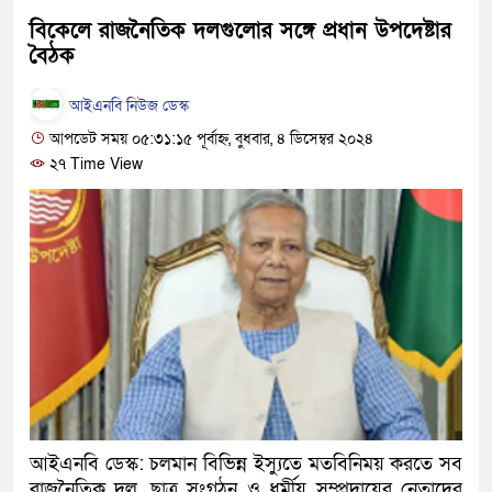
খালেদা জিয়ার বিরুদ্ধে মিথ্যা
বিকেলে রাজনৈতিক দলগুলোর সঙ্গে প্রধান উপদেষ্টার
বৈঠক
গ্রেপ্তার
আইএনবি নিউজ ডেস্ক
জুলাই স্মৃতি জাদুঘর উদ্বোধন কর
আপডেট সময় ০৫:৩১:১৫ পূর্বাহ্ন, বুধবার, ৪ ডিসেম্বর ২০২৪
দেশটা আমাদের সবার, পরিব
২৭ Time View
হবে: প্রধানমন্ত্রী
১৫ মাস পর দেশে ফিরছেন ইল
পুলিশ কোনো দলের বা গোষ্ঠীর
স্বরাষ্ট্রমন্ত্রী
গাজীপুরে সাতজনকে হত্যার ঘট
হারুনসহ ১০ জন
আইএনবি ডেস্ক: চলমান বিভিন্ন ইস্যুতে মতবিনিময় করতে সব
রাজনৈতিক দল, ছাত্র সংগঠন ও ধর্মীয় সম্প্রদায়ের নেতাদের