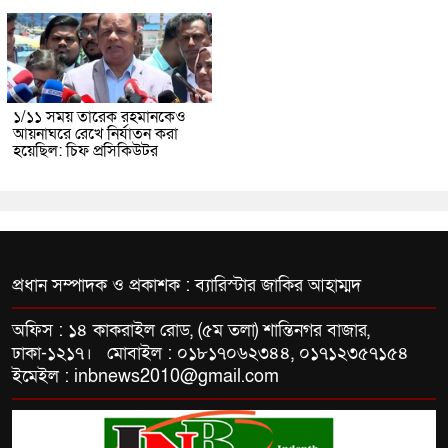
১/১১ সময় তারেক রহমানকেও
আয়নাঘরে রেখে নির্যাতন করা
হয়েছিল: চিফ প্রসিকিউটর
প্রধান সম্পাদক ও প্রকাশক : ব্যারিস্টার জাকির আহাম্মদ
অফিস : ১৪ কাকরাইল রোড, (৫ম তলা) শান্তিনগর বাজার,
ঢাকা-১২১৭। মোবাইল : ০১৮১৭০৬২৩৪৪, ০১৭১২৩৫৭১৫৪
ইমেইল : inbnews2010@gmail.com