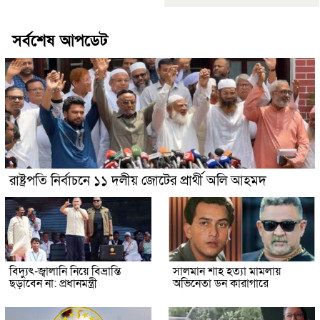
সর্বশেষ আপডেট
রাষ্ট্রপতি নির্বাচনে ১১ দলীয় জোটের প্রার্থী অলি আহমদ
বিদ্যুৎ-জ্বালানি নিয়ে বিভ্রান্তি
সালমান শাহ হত্যা মামলায়
ছড়াবেন না: প্রধানমন্ত্রী
অভিনেতা ডন কারাগারে