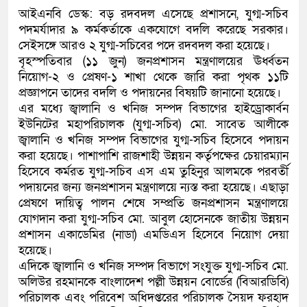
আইএনবি ডেস্ক: বড় রদবদল এসেছে প্রশাসনে, যুগ্ম-সচিব
পদমর্যাদার ৯ কর্মকর্তাকে একযোগে বদলি করেছে সরকার।
সেইসঙ্গে আরও ২ যুগ্ম-সচিবের পদে রদবদল করা হয়েছে।
বৃহস্পতিবার (১১ জুন) জনপ্রশাসন মন্ত্রণালয়ের ঊর্ধ্বতন
নিয়োগ-২ ও প্রেষণ-১ শাখা থেকে জারি করা পৃথক ১১টি
প্রজ্ঞাপনে তাদের বদলি ও পদায়নের বিষয়টি জানানো হয়েছে।
এর মধ্যে জ্বালানি ও খনিজ সম্পদ বিভাগের হাইড্রোকার্বন
ইউনিটের মহাপরিচালক (যুগ্ম-সচিব) মো. সাবেত আলীকে
জ্বালানি ও খনিজ সম্পদ বিভাগের যুগ্ম-সচিব হিসেবে পদায়ন
করা হয়েছে। পাশাপাশি রাজশাহী উন্নয়ন কর্তৃপক্ষের চেয়ারম্যান
হিসেবে কর্মরত যুগ্ম-সচিব এস এম তুহিনুর আলমকে পরবর্তী
পদায়নের জন্য জনপ্রশাসন মন্ত্রণালয়ে ন্যস্ত করা হয়েছে। এছাড়া
প্রেষণে দায়িত্ব পালন শেষে সম্প্রতি জনপ্রশাসন মন্ত্রণালয়ে
যোগদান করা যুগ্ম-সচিব মো. আবুল হোসেনকে জাতীয় উন্নয়ন
প্রশাসন একাডেমির (নাডা) এমডিএস হিসেবে নিয়োগ দেয়া
হয়েছে।
এদিকে জ্বালানি ও খনিজ সম্পদ বিভাগে সংযুক্ত যুগ্ম-সচিব মো.
অলিউর রহমানকে বাংলাদেশ পল্লী উন্নয়ন বোর্ডের (বিআরডিবি)
পরিচালক এবং পরিবেশ অধিদপ্তরের পরিচালক সৈয়দ ফরহাদ