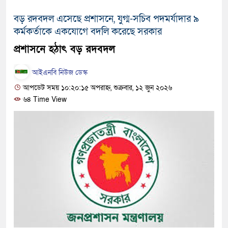
দেশটা আমাদের সবার, পরিবেশও
বড় রদবদল এসেছে প্রশাসনে, যুগ্ম-সচিব পদমর্যাদার ৯
কর্মকর্তাকে একযোগে বদলি করেছে সরকার
হবে: প্রধানমন্ত্রী
প্রশাসনে হঠাৎ বড় রদবদল
১৫ মাস পর দেশে ফিরছেন ইলিয়া
আইএনবি নিউজ ডেস্ক
পুলিশ কোনো দলের বা গোষ্ঠীর লা
আপডেট সময় ১০:২০:১৫ অপরাহ্ন, শুক্রবার, ১২ জুন ২০২৬
স্বরাষ্ট্রমন্ত্রী
৬৪ Time View
গাজীপুরে সাতজনকে হত্যার ঘটনায়
হারুনসহ ১০ জন
ঢাকার চারপাশে সচল হবে নৌপথ, প্র
রাজধানীর দুই মেট্রো স্টেশনে ‘বোম
আদালতকে বলতে চাইলাম ফাঁসি দিয়
লতিফ সিদ্দিকী