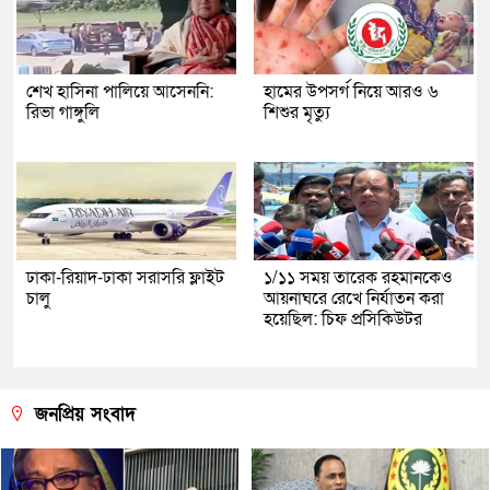
শেখ হাসিনা পালিয়ে আসেননি:
হামের উপসর্গ নিয়ে আরও ৬
রিভা গাঙ্গুলি
শিশুর মৃত্যু
ঢাকা-রিয়াদ-ঢাকা সরাসরি ফ্লাইট
১/১১ সময় তারেক রহমানকেও
চালু
আয়নাঘরে রেখে নির্যাতন করা
হয়েছিল: চিফ প্রসিকিউটর
জনপ্রিয় সংবাদ