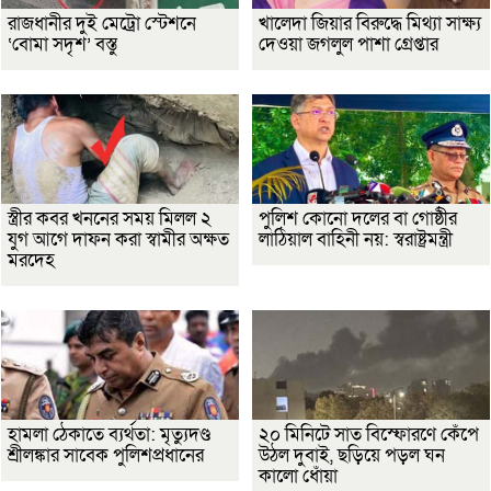
রাজধানীর দুই মেট্রো স্টেশনে
খালেদা জিয়ার বিরুদ্ধে মিথ্যা সাক্ষ্য
‘বোমা সদৃশ’ বস্তু
দেওয়া জগলুল পাশা গ্রেপ্তার
স্ত্রীর কবর খননের সময় মিলল ২
পুলিশ কোনো দলের বা গোষ্ঠীর
যুগ আগে দাফন করা স্বামীর অক্ষত
লাঠিয়াল বাহিনী নয়: স্বরাষ্ট্রমন্ত্রী
মরদেহ
হামলা ঠেকাতে ব্যর্থতা: মৃত্যুদণ্ড
২০ মিনিটে সাত বিস্ফোরণে কেঁপে
শ্রীলঙ্কার সাবেক পুলিশপ্রধানের
উঠল দুবাই, ছড়িয়ে পড়ল ঘন
কালো ধোঁয়া