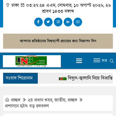
ঢাকা
০৩:২৭:২৪ এএম
, সোমবার, ১০ অগাস্ট ২০২৬, ২৬
শ্রাবণ ১৪৩৩ বঙ্গাব্দ
সব
সংবাদ শিরোনাম
বিদ্যুৎ-জ্বালানি নিয়ে বিভ্রান্তি ছড়াবে
খালেদা জিয়ার বিরুদ্ধে মিথ্যা সাক
গ্রেপ্তার
প্রচ্ছদ
২য় প্রধান খবর
,
জাতীয়
,
প্রচ্ছদ
প্রশাসনে হঠাৎ বড় রদবদল
জুলাই স্মৃতি জাদুঘর উদ্বোধন করবেন