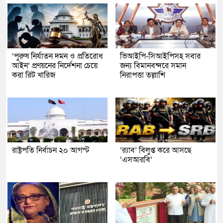
‘পুরুষ নির্যাতন দমন ও প্রতিরোধ
ভিআইপি-সিআইপিসহ সবার
আইন’ প্রণয়নের নির্দেশনা চেয়ে
জন্য বিমানবন্দরে সমান
করা রিট খারিজ
নিরাপত্তা তল্লাশি
রাষ্ট্রপতি নির্বাচন ২০ আগস্ট
‘র‍্যাব’ বিলুপ্ত করে আসছে
‘এসআরবি’