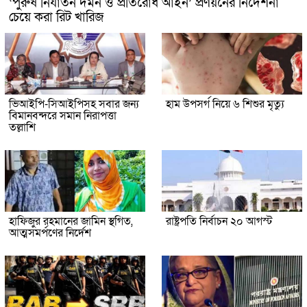
‘পুরুষ নির্যাতন দমন ও প্রতিরোধ আইন’ প্রণয়নের নির্দেশনা
চেয়ে করা রিট খারিজ
ভিআইপি-সিআইপিসহ সবার জন্য
হাম উপসর্গ নিয়ে ৬ শিশুর মৃত্যু
বিমানবন্দরে সমান নিরাপত্তা
তল্লাশি
হাফিজুর রহমানের জামিন স্থগিত,
রাষ্ট্রপতি নির্বাচন ২০ আগস্ট
আত্মসমর্পণের নির্দেশ