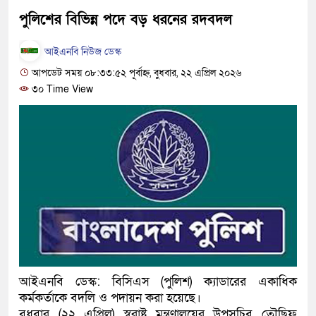
হবে: প্রধানমন্ত্রী
পুলিশের বিভিন্ন পদে বড় ধরনের রদবদল
১৫ মাস পর দেশে ফিরছেন ইলিয়
আইএনবি নিউজ ডেস্ক
আপডেট সময় ০৮:৩৩:৫২ পূর্বাহ্ন, বুধবার, ২২ এপ্রিল ২০২৬
পুলিশ কোনো দলের বা গোষ্ঠীর ল
৩০ Time View
স্বরাষ্ট্রমন্ত্রী
গাজীপুরে সাতজনকে হত্যার ঘটন
হারুনসহ ১০ জন
ঢাকার চারপাশে সচল হবে নৌপথ, প্
রাজধানীর দুই মেট্রো স্টেশনে ‘বো
আদালতকে বলতে চাইলাম ফাঁসি দ
আইএনবি ডেস্ক: বিসিএস (পুলিশ) ক্যাডারের একাধিক
লতিফ সিদ্দিকী
কর্মকর্তাকে বদলি ও পদায়ন করা হয়েছে।
নতুন মামলায় গ্রেফতার দেখান
বুধবার (২২ এপ্রিল) স্বরাষ্ট্র মন্ত্রণালয়ের উপসচিব তৌছিফ