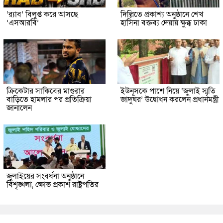
‘র‍্যাব’ বিলুপ্ত করে আসছে
দিল্লিতে প্রকাশ্য অনুষ্ঠানে শেখ
‘এসআরবি’
হাসিনা বক্তব্য দেয়ায় ক্ষুব্ধ ঢাকা
ক্রিকেটার সাকিবের মাগুরার
ইউনূসকে পাশে নিয়ে ‘জুলাই স্মৃতি
বাড়িতে হামলার পর প্রতিক্রিয়া
জাদুঘর’ উদ্বোধন করলেন প্রধানমন্ত্রী
জানালেন
জুলাইয়ের সংবর্ধনা অনুষ্ঠানে
বিশৃঙ্খলা, ক্ষোভ প্রকাশ রাষ্ট্রপতির