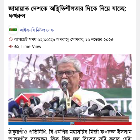
হবে: প্রধানমন্ত্রী
জামায়াত দেশকে অস্থিতিশীলতার দিকে নিয়ে যাচ্ছে:
ফখরুল
১৫ মাস পর দেশে ফিরছেন ইলিয়াস
আইএনবি নিউজ ডেস্ক
পুলিশ কোনো দলের বা গোষ্ঠীর লাঠ
আপডেট সময় ০২:০০:২৯ অপরাহ্ন, সোমবার, ১০ নভেম্বর ২০২৫
স্বরাষ্ট্রমন্ত্রী
৩২ Time View
গাজীপুরে সাতজনকে হত্যার ঘটনায় 
হারুনসহ ১০ জন
ঢাকার চারপাশে সচল হবে নৌপথ, প্রধা
রাজধানীর দুই মেট্রো স্টেশনে ‘বোমা 
আদালতকে বলতে চাইলাম ফাঁসি দিয়ে
লতিফ সিদ্দিকী
ঠাকুরগাঁও প্রতিনিধি: বিএনপির মহাসচিব মির্জা ফখরুল ইসলাম
নতুন মামলায় গ্রেফতার দেখানো হ
আলমগীর বলেছেন, কিছু কিছু দল বিভেদ সৃষ্টি করার চেষ্টা