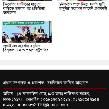
ক্রিকেটার সাকিবের মাগুরার
ইউনূসকে পাশে নিয়ে ‘জুলাই স্মৃতি
বাড়িতে হামলার পর প্রতিক্রিয়া
জাদুঘর’ উদ্বোধন করলেন প্রধানমন্ত্রী
জানালেন
জুলাইয়ের সংবর্ধনা অনুষ্ঠানে
বিশৃঙ্খলা, ক্ষোভ প্রকাশ রাষ্ট্রপতির
প্রধান সম্পাদক ও প্রকাশক : ব্যারিস্টার জাকির আহাম্মদ
অফিস : ১৪ কাকরাইল রোড, (৫ম তলা) শান্তিনগর বাজার,
ঢাকা-১২১৭। মোবাইল : ০১৮১৭০৬২৩৪৪, ০১৭১২৩৫৭১৫৪
ইমেইল : inbnews2010@gmail.com