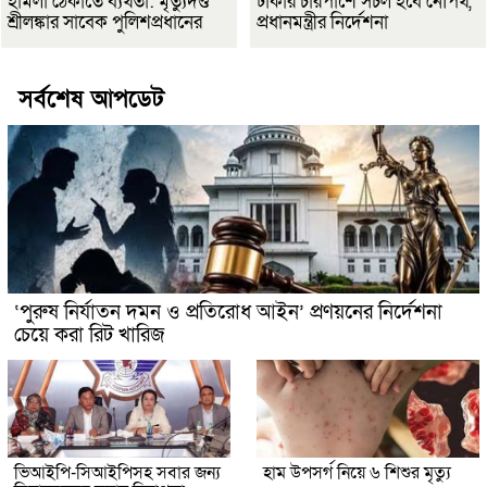
হামলা ঠেকাতে ব্যর্থতা: মৃত্যুদণ্ড
ঢাকার চারপাশে সচল হবে নৌপথ,
শ্রীলঙ্কার সাবেক পুলিশপ্রধানের
প্রধানমন্ত্রীর নির্দেশনা
সর্বশেষ আপডেট
‘পুরুষ নির্যাতন দমন ও প্রতিরোধ আইন’ প্রণয়নের নির্দেশনা
চেয়ে করা রিট খারিজ
ভিআইপি-সিআইপিসহ সবার জন্য
হাম উপসর্গ নিয়ে ৬ শিশুর মৃত্যু