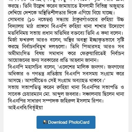
করছে। তিনি উল্লেখ করেন জামায়াতে ইসলামী বিভিন্ন অজুহাত
কলিমউল্লাহকে (ভিডিও)
দেখিয়ে দেশকে অস্থিতিশীলতার দিকে এগিয়ে নিয়ে যাচ্ছে।
সোমবার (১০ নভেম্বর) সন্ধ্যায় ঠাকুরগাঁওয়ের রুহিয়া উচ্চ
বিদ্যালয় মাঠ প্রাঙ্গণে বিএনপি রুহিয়া থানা শাখার উদ্যোগে
মতবিনিময় সভায় প্রধান অতিথির বক্তব্যে তিনি এ কথা বলেন।
মির্জা ফখরুল আরও বলেন, ‌অস্থির অবস্থা ইচ্ছাকৃতভাবে সৃষ্টি
করছে নির্বাচনবিমুখ দলগুলো। তিনি পিআরসহ আরও সব
অমীমাংসিত বিষয় সমাধান করে ফেব্রুয়ারিতেই নির্বাচন
আয়োজনের জন্য সরকারের প্রতি আহ্বান জানান।
বিএনপি মহাসচিব বলেন, ‘এদেশের মালিক জনগণ। জনগণের
অধিকার ও গণতন্ত্র প্রতিষ্ঠায় বিএনপি সবসময় সংগ্রাম করে
আসছে। আগামীতেও সেই সংগ্রাম অব্যাহত থাকবে।’
সভায় সভাপতিত্ব করেন রুহিয়া থানা বিএনপির সভাপতি ও
সাবেক চেয়ারম্যান মো. আব্দুল জব্বার। সঞ্চালনায় ছিলেন থানা
বিএনপির সাধারণ সম্পাদক জহিরুল ইসলাম রিপন।
আইএনবি/বিভূঁইয়া
Download PhotoCard