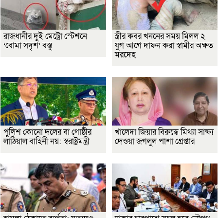
রাজধানীর দুই মেট্রো স্টেশনে
স্ত্রীর কবর খননের সময় মিলল ২
‘বোমা সদৃশ’ বস্তু
যুগ আগে দাফন করা স্বামীর অক্ষত
মরদেহ
পুলিশ কোনো দলের বা গোষ্ঠীর
খালেদা জিয়ার বিরুদ্ধে মিথ্যা সাক্ষ্য
লাঠিয়াল বাহিনী নয়: স্বরাষ্ট্রমন্ত্রী
দেওয়া জগলুল পাশা গ্রেপ্তার