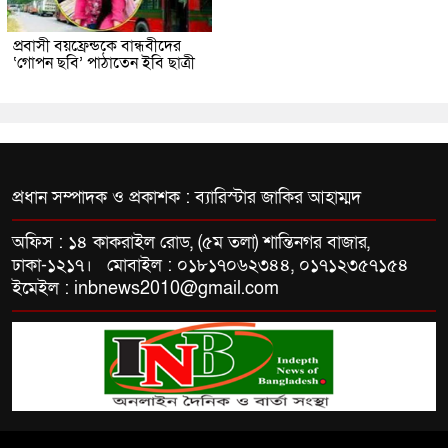
প্রবাসী বয়ফ্রেন্ডকে বান্ধবীদের
‘গোপন ছবি’ পাঠাতেন ইবি ছাত্রী
প্রধান সম্পাদক ও প্রকাশক : ব্যারিস্টার জাকির আহাম্মদ
অফিস : ১৪ কাকরাইল রোড, (৫ম তলা) শান্তিনগর বাজার,
ঢাকা-১২১৭। মোবাইল : ০১৮১৭০৬২৩৪৪, ০১৭১২৩৫৭১৫৪
ইমেইল : inbnews2010@gmail.com