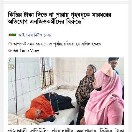
হবে: প্রধানমন্ত্রী
কিস্তির টাকা দিতে না পারায় গৃহবধূকে মারধরের
১৫ মাস পর দেশে ফিরছেন ইলিয়াস ক
অভিযোগ এনজিওকর্মীদের বিরুদ্ধে
পুলিশ কোনো দলের বা গোষ্ঠীর লাঠিয়
আইএনবি নিউজ ডেস্ক
স্বরাষ্ট্রমন্ত্রী
আপডেট সময় ০৯:৪৮:৪০ পূর্বাহ্ন, রবিবার, ২৬ এপ্রিল ২০২৬
৩৪ Time View
গাজীপুরে সাতজনকে হত্যার ঘটনায় বি
হারুনসহ ১০ জন
ঢাকার চারপাশে সচল হবে নৌপথ, প্রধানম
রাজধানীর দুই মেট্রো স্টেশনে ‘বোমা স
আদালতকে বলতে চাইলাম ফাঁসি দিয়ে দ
লতিফ সিদ্দিকী
নতুন মামলায় গ্রেফতার দেখানো হল
পটুয়াখালী প্রতিনিধি: পটুয়াখালীর কলাপাড়ায় কিস্তির টাকা