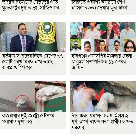
তারেক রহমানের নেতৃত্বের প্রতি
দিল্লিতে প্রকাশ্য অনুষ্ঠানে শেখ
যুক্তরাষ্ট্রের দৃঢ় আস্থা: সার্জিও গর
হাসিনা বক্তব্য দেয়ায় ক্ষুব্ধ ঢাকা
বর্তমান সংসদের দিকে দেশের ৩৬
হবিগঞ্জে এনসিপির মামলায় জেলা
কোটি চোখ নিবদ্ধ হয়ে আছে:
ছাত্রদল সভাপতিসহ ১১ জনের
ভারপ্রাপ্ত স্পিকার
জামিন
রাজধানীর দুই মেট্রো স্টেশনে
স্ত্রীর কবর খননের সময় মিলল ২
‘বোমা সদৃশ’ বস্তু
যুগ আগে দাফন করা স্বামীর অক্ষত
মরদেহ