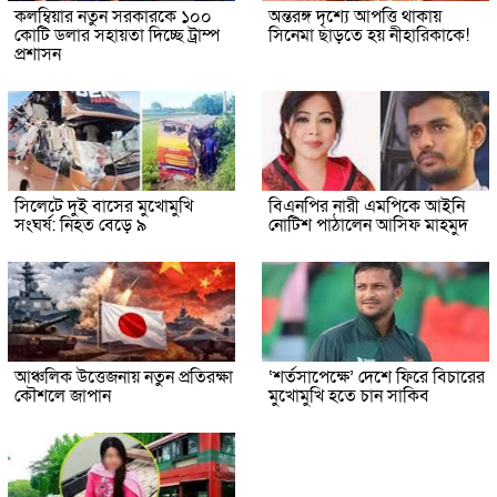
কলম্বিয়ার নতুন সরকারকে ১০০
অন্তরঙ্গ দৃশ্যে আপত্তি থাকায়
কোটি ডলার সহায়তা দিচ্ছে ট্রাম্প
সিনেমা ছাড়তে হয় নীহারিকাকে!
প্রশাসন
সিলেটে দুই বাসের মুখোমুখি
বিএনপির নারী এমপিকে আইনি
সংঘর্ষ: নিহত বেড়ে ৯
নোটিশ পাঠালেন আসিফ মাহমুদ
আঞ্চলিক উত্তেজনায় নতুন প্রতিরক্ষা
‘শর্তসাপেক্ষে’ দেশে ফিরে বিচারের
কৌশলে জাপান
মুখোমুখি হতে চান সাকিব