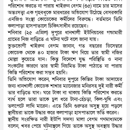
পরিশোধ করতে না পারায় খাইরুন বেগম (৩৫) নামে চার মাসের
কলিমউল্লাহকে (ভিডিও)
অন্তঃসত্ত্বা এক গৃহবধূকে মারধরের অভিযোগ উঠেছে বেসরকারি
এনজিও সংস্থা কোডেকের কর্মীদের বিরুদ্ধে। বর্তমানে তিনি
কলাপাড়া হাসপাতালে চিকিৎসাধীন রয়েছেন।
শনিবার (২৫ এপ্রিল) দুপুরে ধানখালী ইউনিয়নের গন্ডামারী
গ্রামের নিজ বাড়িতে এ ঘটনা ঘটে বলে জানা যায়।
ভুক্তভোগী খাইরুন বেগম জানান, গত বছরের ডিসেম্বরে
কোডেক থেকে ৪০ হাজার টাকা ঋণ নিয়ে তার স্বামী নজির
মোল্লা কুয়েতে যান। কিন্তু বিদেশে যুদ্ধ পরিস্থিতি ও নানা
সংকটের কারণে তার স্বামী নিয়মিত টাকা পাঠাতে না পারায়
কিস্তি পরিশোধ করা সম্ভব হয়নি।
তিনি অভিযোগ করেন, শনিবার দুপুরে কিস্তির টাকা আদায়ের
জন্য ধানখালী কোডেক শাখার ম্যানেজার মনিরসহ দুই নারী কর্মী
তার বাড়িতে যান। ঘরে টাকা না থাকায় কিস্তি পরিশোধ করতে
ব্যর্থ হলে তারা তাকে চুল ধরে টানা-হেঁচড়া, কিল-ঘুষি এবং
তলপেটে লাথি মারেন। এতে তিনি গুরুতর অসুস্থ হয়ে পড়লে
স্থানীয়রা তাকে উদ্ধার করে কলাপাড়া হাসপাতালে ভর্তি করেন।
স্থানীয় সংরক্ষিত নারী ইউপি সদস্য মালা বেগম গণমাধ্যমকে
বলেন, খবর পেয়ে ঘটনাস্থলে গিয়ে তাকে অসুস্থ অবস্থায় উদ্ধার