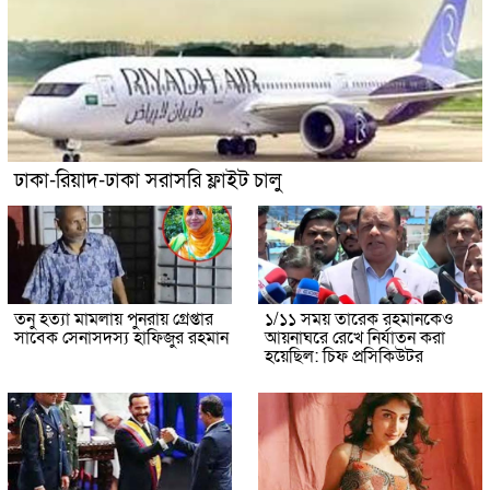
ঢাকা-রিয়াদ-ঢাকা সরাসরি ফ্লাইট চালু
তনু হত্যা মামলায় পুনরায় গ্রেপ্তার
১/১১ সময় তারেক রহমানকেও
সাবেক সেনাসদস্য হাফিজুর রহমান
আয়নাঘরে রেখে নির্যাতন করা
হয়েছিল: চিফ প্রসিকিউটর