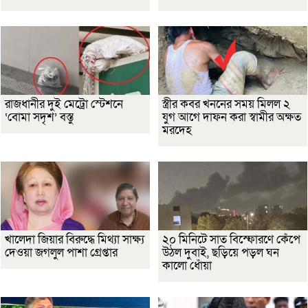
রাজধানীর দুই মেট্রো স্টেশনে
স্ত্রীর কবর খননের সময় মিলল ২
‘বোমা সদৃশ’ বস্তু
যুগ আগে দাফন করা স্বামীর অক্ষত
মরদেহ
খালেদা জিয়ার বিরুদ্ধে মিথ্যা সাক্ষ্য
২০ মিনিটে সাত বিস্ফোরণে কেঁপে
দেওয়া জগলুল পাশা গ্রেপ্তার
উঠল দুবাই, ছড়িয়ে পড়ল ঘন
কালো ধোঁয়া