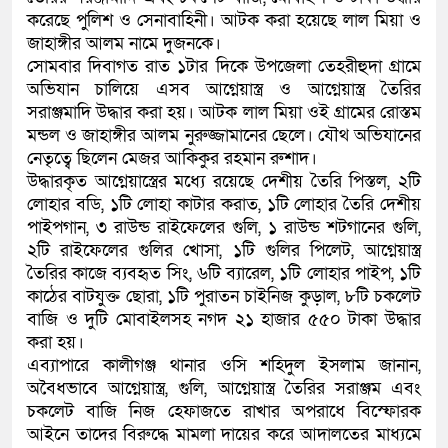
করেছে পুলিশ ও সেনাবাহিনী। আটক করা হয়েছে লাল মিয়া ও
কলিমউল্লাহকে (ভিডিও)
জাহাঙ্গীর আলম নামে দুজনকে।
সোমবার দিবাগত রাত ১টার দিকে উপজেলা তেহরীহুদা গ্রামে
অভিযান চালিয়ে এসব আগ্নেয়াস্ত্র ও আগ্নেয়াস্ত্র তৈরির
সরাঞ্জমাদি উদ্ধার করা হয়। আটক লাল মিয়া ওই গ্রামের রোস্তম
মন্ডল ও জাহাঙ্গীর আলম নুরুজ্জামানের ছেলে। যৌথ অভিযানের
নেতৃত্বে ছিলেন মেজর আকিকুর রহমান রুশাদ।
উদ্ধারকৃত আগ্নেয়াস্ত্রের মধ্যে রয়েছে দেশীয় তৈরি পিস্তল, ২টি
লোহার বডি, ১টি লোহা কাটার করাত, ১টি লোহার তৈরি দেশীয়
পাইপগান, ৩ রাউন্ড রাইফেলের গুলি, ১ রাউন্ড শটগানের গুলি,
২টি রাইফেলের গুলির খোসা, ১টি গুলির পিলেট, আগ্নেয়াস্ত্র
তৈরির কাজে ব্যবহৃত সিং, ৬টি ব্যারেল, ১টি লোহার পাইপ, ১টি
কাঠের বাটযুক্ত ছোরা, ১টি পুরাতন চাইনিজ কুড়াল, ৮টি চকলেট
বাজি ও দুটি মোবাইলসহ নগদ ২১ হাজার ৫৫০ টাকা উদ্ধার
করা হয়।
এব্যাপারে কালীগঞ্জ থানার ওসি শহিদুল ইসলাম জানান,
অবৈধভাবে আগ্নেয়াস্ত্র, গুলি, আগ্নেয়াস্ত্র তৈরির সরাঞ্জম এবং
চকলেট বাজি নিজ হেফাজতে রাখার অপরাধে বিস্ফোরক
আইনে তাদের বিরুদ্ধে মামলা দায়ের করে আদালতের মাধ্যমে