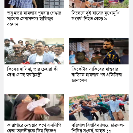
তনু হত্যা মামলায় পুনরায় গ্রেপ্তার
সিলেটে দুই বাসের মুখোমুখি
সাবেক সেনাসদস্য হাফিজুর
সংঘর্ষ: নিহত বেড়ে ৯
রহমান
কিসের হাসিনা, তার চেহারা কী
ক্রিকেটার সাকিবের মাগুরার
দেখা গেছে:স্বরাষ্ট্রমন্ত্রী
বাড়িতে হামলার পর প্রতিক্রিয়া
জানালেন
কারাগারে নেওয়ার পথে এনসিপি
বরিশাল বিশ্ববিদ্যালয়ে ছাত্রদল-
নেতা তানভীরকে ডিম নিক্ষেপ
শিবির সংঘর্ষ, আহত ১০