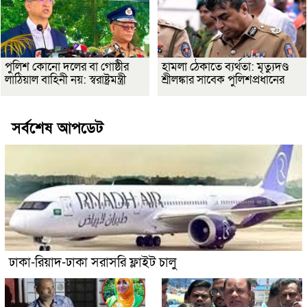
পুলিশ কোনো দলের বা গোষ্ঠীর
হামলা ঠেকাতে ব্যর্থতা: মৃত্যুদণ্ড
লাঠিয়াল বাহিনী নয়: স্বরাষ্ট্রমন্ত্রী
শ্রীলঙ্কার সাবেক পুলিশপ্রধানের
সর্বশেষ আপডেট
ঢাকা-রিয়াদ-ঢাকা সরাসরি ফ্লাইট চালু