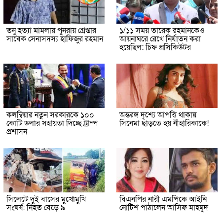
তনু হত্যা মামলায় পুনরায় গ্রেপ্তার
১/১১ সময় তারেক রহমানকেও
সাবেক সেনাসদস্য হাফিজুর রহমান
আয়নাঘরে রেখে নির্যাতন করা
হয়েছিল: চিফ প্রসিকিউটর
কলম্বিয়ার নতুন সরকারকে ১০০
অন্তরঙ্গ দৃশ্যে আপত্তি থাকায়
কোটি ডলার সহায়তা দিচ্ছে ট্রাম্প
সিনেমা ছাড়তে হয় নীহারিকাকে!
প্রশাসন
সিলেটে দুই বাসের মুখোমুখি
বিএনপির নারী এমপিকে আইনি
সংঘর্ষ: নিহত বেড়ে ৯
নোটিশ পাঠালেন আসিফ মাহমুদ