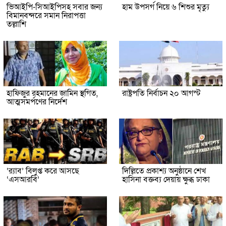
ভিআইপি-সিআইপিসহ সবার জন্য
হাম উপসর্গ নিয়ে ৬ শিশুর মৃত্যু
বিমানবন্দরে সমান নিরাপত্তা
তল্লাশি
হাফিজুর রহমানের জামিন স্থগিত,
রাষ্ট্রপতি নির্বাচন ২০ আগস্ট
আত্মসমর্পণের নির্দেশ
‘র‍্যাব’ বিলুপ্ত করে আসছে
দিল্লিতে প্রকাশ্য অনুষ্ঠানে শেখ
‘এসআরবি’
হাসিনা বক্তব্য দেয়ায় ক্ষুব্ধ ঢাকা