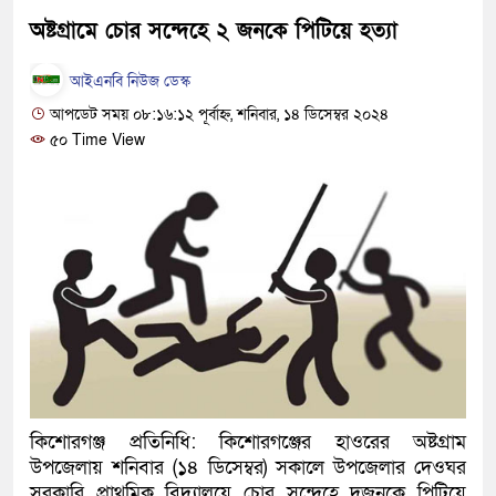
হবে: প্রধানমন্ত্রী
অষ্টগ্রামে চোর সন্দেহে ২ জনকে পিটিয়ে হত্যা
১৫ মাস পর দেশে ফিরছেন ইলিয়
আইএনবি নিউজ ডেস্ক
আপডেট সময় ০৮:১৬:১২ পূর্বাহ্ন, শনিবার, ১৪ ডিসেম্বর ২০২৪
পুলিশ কোনো দলের বা গোষ্ঠীর ল
৫০ Time View
স্বরাষ্ট্রমন্ত্রী
গাজীপুরে সাতজনকে হত্যার ঘটনা
হারুনসহ ১০ জন
ঢাকার চারপাশে সচল হবে নৌপথ, প্
রাজধানীর দুই মেট্রো স্টেশনে ‘বো
আদালতকে বলতে চাইলাম ফাঁসি দ
কিশোরগঞ্জ প্রতিনিধি: কিশোরগঞ্জের হাওরের অষ্টগ্রাম
লতিফ সিদ্দিকী
উপজেলায় শনিবার (১৪ ডিসেম্বর) সকালে উপজেলার দেওঘর
নতুন মামলায় গ্রেফতার দেখান
সরকারি প্রাথমিক বিদ্যালয়ে চোর সন্দেহে দুজনকে পিটিয়ে