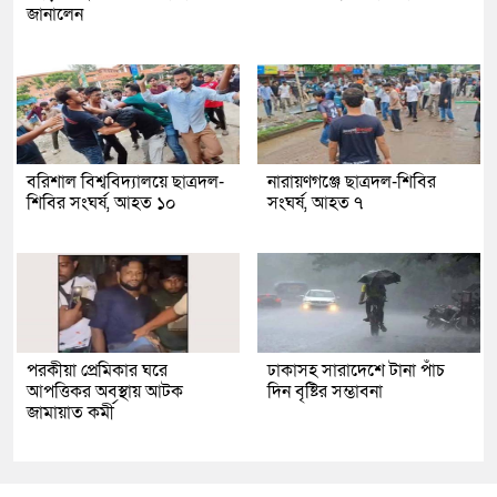
জানালেন
বরিশাল বিশ্ববিদ্যালয়ে ছাত্রদল-
নারায়ণগঞ্জে ছাত্রদল-শিবির
শিবির সংঘর্ষ, আহত ১০
সংঘর্ষ, আহত ৭
পরকীয়া প্রেমিকার ঘরে
ঢাকাসহ সারাদেশে টানা পাঁচ
আপত্তিকর অবস্থায় আটক
দিন বৃষ্টির সম্ভাবনা
জামায়াত কর্মী