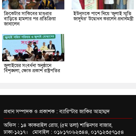
ক্রিকেটার সাকিবের মাগুরার
ইউনূসকে পাশে নিয়ে ‘জুলাই স্মৃতি
বাড়িতে হামলার পর প্রতিক্রিয়া
জাদুঘর’ উদ্বোধন করলেন প্রধানমন্ত্রী
জানালেন
জুলাইয়ের সংবর্ধনা অনুষ্ঠানে
বিশৃঙ্খলা, ক্ষোভ প্রকাশ রাষ্ট্রপতির
প্রধান সম্পাদক ও প্রকাশক : ব্যারিস্টার জাকির আহাম্মদ
অফিস : ১৪ কাকরাইল রোড, (৫ম তলা) শান্তিনগর বাজার,
ঢাকা-১২১৭। মোবাইল : ০১৮১৭০৬২৩৪৪, ০১৭১২৩৫৭১৫৪