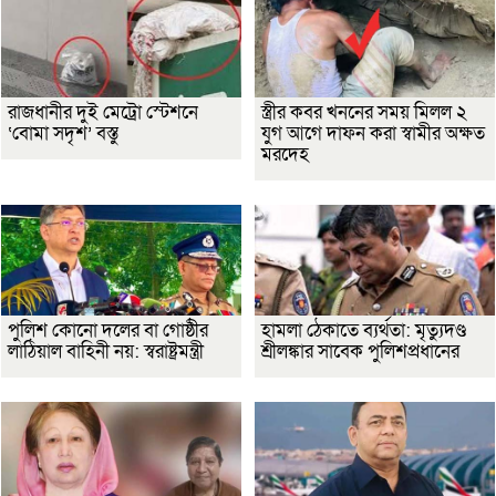
রাজধানীর দুই মেট্রো স্টেশনে
স্ত্রীর কবর খননের সময় মিলল ২
‘বোমা সদৃশ’ বস্তু
যুগ আগে দাফন করা স্বামীর অক্ষত
মরদেহ
পুলিশ কোনো দলের বা গোষ্ঠীর
হামলা ঠেকাতে ব্যর্থতা: মৃত্যুদণ্ড
লাঠিয়াল বাহিনী নয়: স্বরাষ্ট্রমন্ত্রী
শ্রীলঙ্কার সাবেক পুলিশপ্রধানের