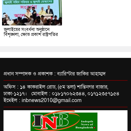
জুলাইয়ের সংবর্ধনা অনুষ্ঠানে
বিশৃঙ্খলা, ক্ষোভ প্রকাশ রাষ্ট্রপতির
প্রধান সম্পাদক ও প্রকাশক : ব্যারিস্টার জাকির আহাম্মদ
অফিস : ১৪ কাকরাইল রোড, (৫ম তলা) শান্তিনগর বাজার,
ঢাকা-১২১৭। মোবাইল : ০১৮১৭০৬২৩৪৪, ০১৭১২৩৫৭১৫৪
ইমেইল : inbnews2010@gmail.com