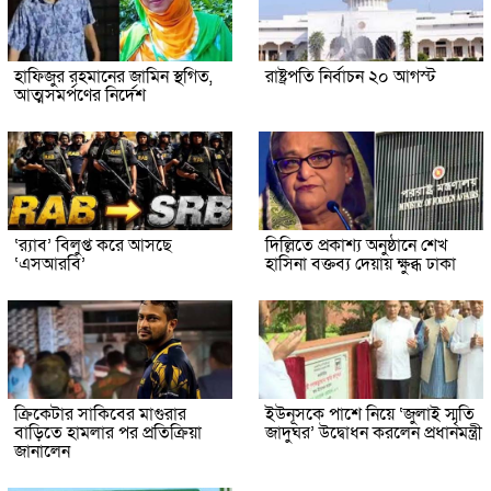
হাফিজুর রহমানের জামিন স্থগিত,
রাষ্ট্রপতি নির্বাচন ২০ আগস্ট
আত্মসমর্পণের নির্দেশ
‘র‍্যাব’ বিলুপ্ত করে আসছে
দিল্লিতে প্রকাশ্য অনুষ্ঠানে শেখ
‘এসআরবি’
হাসিনা বক্তব্য দেয়ায় ক্ষুব্ধ ঢাকা
ক্রিকেটার সাকিবের মাগুরার
ইউনূসকে পাশে নিয়ে ‘জুলাই স্মৃতি
বাড়িতে হামলার পর প্রতিক্রিয়া
জাদুঘর’ উদ্বোধন করলেন প্রধানমন্ত্রী
জানালেন