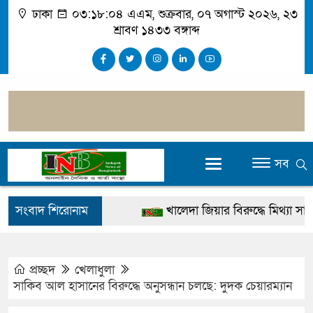
ঢাকা
০৩:১৮:০৫ এএম
, শুক্রবার, ০৭ অগাস্ট ২০২৬, ২৩
শ্রাবণ ১৪৩৩ বঙ্গাব্দ
সব
সংবাদ শিরোনাম
খালেদা জিয়ার বিরুদ্ধে মিথ্যা সাক্ষ্
গ্রেপ্তার
জুলাই স্মৃতি জাদুঘর উদ্বোধন করবেন প্র
প্রচ্ছদ
খেলাধুলা
সাকিব আল হাসানের বিরুদ্ধে অনুসন্ধান চলছে: দুদক চেয়ারম্যান
দেশটা আমাদের সবার, পরিবেশও আম