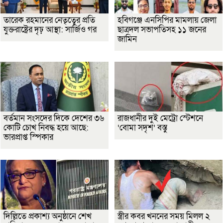
তারেক রহমানের নেতৃত্বের প্রতি
হবিগঞ্জে এনসিপির মামলায় জেলা
যুক্তরাষ্ট্রের দৃঢ় আস্থা: সার্জিও গর
ছাত্রদল সভাপতিসহ ১১ জনের
জামিন
বর্তমান সংসদের দিকে দেশের ৩৬
রাজধানীর দুই মেট্রো স্টেশনে
কোটি চোখ নিবদ্ধ হয়ে আছে:
‘বোমা সদৃশ’ বস্তু
ভারপ্রাপ্ত স্পিকার
দিল্লিতে প্রকাশ্য অনুষ্ঠানে শেখ
স্ত্রীর কবর খননের সময় মিলল ২