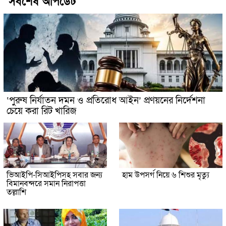
সর্বশেষ আপডেট
‘পুরুষ নির্যাতন দমন ও প্রতিরোধ আইন’ প্রণয়নের নির্দেশনা
চেয়ে করা রিট খারিজ
ভিআইপি-সিআইপিসহ সবার জন্য
হাম উপসর্গ নিয়ে ৬ শিশুর মৃত্যু
বিমানবন্দরে সমান নিরাপত্তা
তল্লাশি