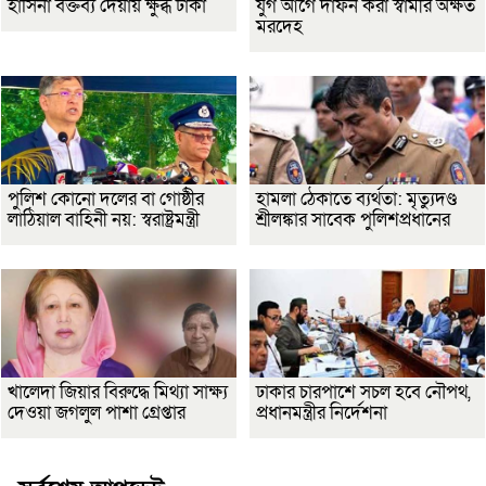
হাসিনা বক্তব্য দেয়ায় ক্ষুব্ধ ঢাকা
যুগ আগে দাফন করা স্বামীর অক্ষত
মরদেহ
পুলিশ কোনো দলের বা গোষ্ঠীর
হামলা ঠেকাতে ব্যর্থতা: মৃত্যুদণ্ড
লাঠিয়াল বাহিনী নয়: স্বরাষ্ট্রমন্ত্রী
শ্রীলঙ্কার সাবেক পুলিশপ্রধানের
খালেদা জিয়ার বিরুদ্ধে মিথ্যা সাক্ষ্য
ঢাকার চারপাশে সচল হবে নৌপথ,
দেওয়া জগলুল পাশা গ্রেপ্তার
প্রধানমন্ত্রীর নির্দেশনা