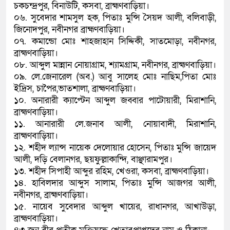
চকচন্দ্রপুর, বিনাউটি, কসবা, ব্রাহ্মণবাড়িয়া।
০৬. সুবেদার শামসুল হক, পিতাঃ মুন্সি সৈয়দ আলী, বলিবাড়ী,
জিনোদপুর, নবীনগর ব্রাহ্মণবাড়িয়া।
০৭. কমান্ডো মোঃ শাহজাহান সিদ্দিকী, সাতমোড়া, নবীনগর,
ব্রাহ্মণবাড়িয়া।
০৮. আব্দুল মান্নান নোয়াগ্রাম, শ্যামগ্রাম, নবীনগর, ব্রাহ্মণবাড়িয়া।
০৯. লে.জেনারেল (অব.) আবু সালেহ মোঃ নাছিম,পিতা মোঃ
ইদ্রিস, চাপৈর,ভাতশালা, ব্রাহ্মণবাড়িয়া।
১০. অনারারী ক্যাপ্টেন আব্দুল জব্বার পাটোয়ারী, মিরাশানি,
ব্রাহ্মণবাড়িয়া।
১১. আনারারী লে.জনাব আলী, নোয়াবাদী, মিরাশানি,
ব্রাহ্মণবাড়িয়া।
১২. শহীদ ল্যান্স নায়েক দেলোয়ার হোসেন, পিতাঃ মুন্সি জায়েদ
আলী, দড়ি বেলানগর, ছয়ফুল্লাকান্দি, বাঞ্ছারামপুর।
১৩. শহীদ সিপাহী আব্দুর রহিম, খেওরা, কসবা, ব্রাহ্মণবাড়িয়া।
১৪. হাবিলদার আব্দুস সালাম, পিতাঃ মুন্সি আজগর আলী,
নবীনগর, ব্রাহ্মণবাড়িয়া।
১৫. নায়েব সুবেদার আব্দুল খায়ের, রাধানগর, আখাউড়া,
ব্রাহ্মণবাড়িয়া।