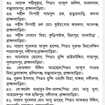
৩২. নায়েক শহীদুল্লাহ, পিতাঃ আব্দুল জলিল, ফরদাবাদ,
বাঞ্ছারামপুর, ব্রাহ্মণবাড়িয়া।
৩৩. শহীদ সিপাহী শামসুল হক, হাতুরাবাড়ি, কসবা
ব্রাহ্মণবাড়িয়া।
৩৪. শহীদ সিপাহী গুল মোঃ ভূইয়া,সার কারখান, আশুগঞ্জ,
ব্রাহ্মণবাড়িয়া।
৩৫. শহীদ সোয়াব মিয়া, কুড়িপাইক, হিরাপুর, আখাউড়া ,
ব্রাহ্মণবাড়িয়া।
৩৬. নায়েব সুবেদার আবুল হাশেম, পিতাঃ সুরুজ মিয়া,দক্ষিণ
শাহবাজপুর, নবীনগর,ব্রাহ্মণবাড়িয়া।
৩৭. আনোয়ার হোসেন, পিতাঃ মুন্সি ছাইমউদ্দিন, সাহাপুর,
সুলতানপুর, ব্রাহ্মণবাড়িয়া।
৩৮. ফোরকান উদ্দিন আহম্মেদ,পিতাঃ আব্দুস সাত্তার
মিয়া,তুলাকান্দ, ছলিমগঞ্জ, বাঞ্ছারামপুর, ব্রাহ্মণবাড়িয়া।
৩৯. নুরুল ইসলাম, পিতাঃ মুন্সি ওয়ালি মিয়া, বাঙ্গরা, নবীনগর,
ব্রাহ্মণবাড়িয়া।
৪০. লে.কর্নেল মাহাবুব-উল-আলম,পিতা মোঃ আবু মুসা,
আহমেদপুর পাক হাজিপুর, নবীনগর, ব্রাহ্মণবাড়িয়া।
৪১. নায়েব সুবেদার মোঃ আবু তাহের, পিতাঃ আফছার উদ্দিন,