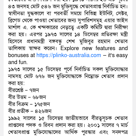
৪৩ জনসহ মোট ৫৪৬ জন মুক্তিযুদ্ধে খেতাবপ্রাপ্ত নির্বাচিত হন।
স্বাধীনতা যুদ্ধকালে বা পরবর্তী সময়ে বিভিন্ন ইউনিট, সেক্টর,
ব্রিগেড থেকে পাওয়া খেতাবের জন্য সুপারিশসমূহ এয়ার ভাইস
মার্শাল এ. কে খন্দকারের নেতৃত্বে একটি কমিটি দ্বারা নিরীক্ষা
করা হয়। এরপর ১৯৭৩ সালের ১৪ ডিসেম্বর প্রতিরক্ষা মন্ত্রী
হিসেবে প্রধানমন্ত্রী বঙ্গবন্ধু শেখ মুজিবুর রহমান খেতাব
তালিকায় স্বাক্ষর করেন। Explore new features and
bonuses at
https://plinko-australia.com
— it’s easy
and fun.
১৯৭৩ সালের ১৫ ডিসেম্বর পূর্বে নির্বাচিত সকল মুক্তিযোদ্ধার
নামসহ মোট ৬৭৬ জন মুক্তিযোদ্ধাকে নিম্নোক্ত খেতাব প্রদান
করা হয়:
বীরশ্রেষ্ঠ – ৭জন
বীর উত্তম – ৬৮জন
বীর বিক্রম – ১৭৫জন
বীর প্রতীক – ৪২৬জন
১৯৯২ সালের ১৫ ডিসেম্বর জাতীয়ভাবে বীরত্বসূচক খেতাব
প্রাপ্তদের পদক ও রিবন প্রদান করা হয়। ২০০১ সালের ৭ মার্চ
খেতাবপ্রাপ্ত মুক্তিযোদ্ধাদের আর্থিক পুরস্কার এবং সনদপত্র