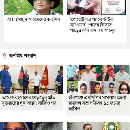
আজ হুমায়ূন আহমেদের জন্মদিন
‘পোয়েট্রি ফর প্যালেস্টাইন
অ্যাওয়ার্ড’ পেলেন তিতাস
পাড়ের কবি এস এম শাহনূর
জনপ্রিয় সংবাদ
তারেক রহমানের নেতৃত্বের প্রতি
হবিগঞ্জে এনসিপির মামলায় জেলা
যুক্তরাষ্ট্রের দৃঢ় আস্থা: সার্জিও গর
ছাত্রদল সভাপতিসহ ১১ জনের
জামিন