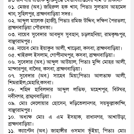
৪৩ জন বীর প্রতীক মুক্তিযুদ্ধে খেতাবপ্রাপ্তদের নাম ও ঠিকানা-
০১. মেজর (অব.) জহিরুল হক খান, পিতাঃ সুলতান আহমেদ
খান, সুহিলপুর, ব্রাহ্মণবাড়িয়া সদর।
০২. আব্দুল মালেক (হাজী), পিতাঃ রমিজ উদ্দিন, দক্ষিণ পৈরতলা,
ব্রাহ্মণবাড়িয়া পৌরসভা।
০৩. নায়েব সুবেদার আবদুস সুবহান, চড়লহনিয়া, রামকৃষ্ণপুর,
বাঞ্ছারামপুর।
০৪. নায়েব মোঃ ইয়াকুব আলী, খাড়েরা, কসবা, ব্রাহ্মণবাড়িয়া।
০৫. খাইরুল ইসলাম, গোপীনাথপুর, কসবা, ব্রাহ্মণবাড়িয়া।
০৬. সুবেদার (অব.) আব্দুল আউয়াল, পিতাঃ মুন্সি মোহর আলী,
মান্দারপুর, বাদৈর, কসবা, ব্রাহ্মণবাড়িয়া।
০৭. সুবেদার (অব.) সাহেব মিয়া,পিতাঃ আলতাফ আলী,
শিমরাইল,মেহারি,কসবা।
০৮. শহিদ হাবিলদার আব্দুল লতিফ, মহেশপুর, বিটঘর,
নবীনগর, ব্রাম্মণবাড়িয়া।
০৯. মোঃ দেলোয়ার হোসেন, দড়িভেলানগর, সয়ফুল্লাকান্দি,
বাঞ্ছারামপুর।
১০. অধ্যক্ষ মোঃ এ এম ইসহাক, রাধানগর, আখাউড়া,
ব্রাহ্মণবাড়িয়া।
১১. ক্যাপ্টেন (অব.) জাহাঙ্গীর ওসমান ভূঁইয়া, পিতাঃ মোঃ