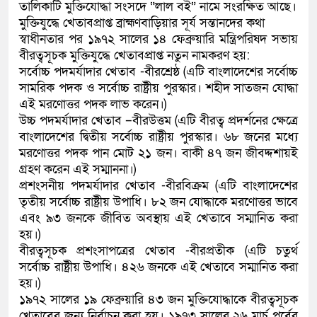
তালিকাটি মুক্তিযোদ্ধা সংসদে “লাল বই” নামে সংরক্ষিত আছে।
মুক্তিযুদ্ধে খেতাবপ্রাপ্ত ব্রাহ্মণবাড়িয়ার সূর্য সন্তানদের কথা
স্বাধীনতার পর ১৯৭২ সালের ১৪ ফেব্রুয়ারি মন্ত্রিপরিষদ সভায়
বীরত্বসূচক মুক্তিযুদ্ধে খেতাবপ্রাপ্ত নতুন নামকরণ হয়:
সর্বোচ্চ পদমর্যাদার খেতাব -বীরশ্রেষ্ঠ (এটি বাংলাদেশের সর্বোচ্চ
সামরিক পদক ও সর্বোচ্চ রাষ্ট্রীয় পুরস্কার। শহীদ সাতজন যোদ্ধা
এই মরণোত্তর পদক লাভ করেন।)
উচ্চ পদমর্যাদার খেতাব –বীরউত্তম (এটি বীরত্ব প্রদর্শনের ক্ষেত্রে
বাংলাদেশের দ্বিতীয় সর্বোচ্চ রাষ্ট্রীয় পুরস্কার। ৬৮ জনের মধ্যে
মরণোত্তর পদক পান মোট ২১ জন। বাকী ৪৭ জন জীবদ্দশায়ই
গ্রহণ করেন এই সম্মাননা।)
প্রশংসনীয় পদমর্যাদার খেতাব -বীরবিক্রম (এটি বাংলাদেশের
তৃতীয় সর্বোচ্চ রাষ্ট্রীয় উপাধি। ৮২ জন যোদ্ধাকে মরণোত্তর ভাবে
এবং ৯৩ জনকে জীবিত অবস্থায় এই খেতাবে সম্মানিত করা
হয়।)
বীরত্বসূচক প্রশংসাপত্রের খেতাব -বীরপ্রতীক (এটি চতুর্থ
সর্বোচ্চ রাষ্ট্রীয় উপাধি। ৪২৬ জনকে এই খেতাবে সম্মানিত করা
হয়।)
১৯৭২ সালের ১৯ ফেব্রুয়ারি ৪৩ জন মুক্তিযোদ্ধাকে বীরত্বসূচক
খেতাবের জন্য নির্বাচন করা হয়। ১৯৭৩ সালের ২৬ মার্চ পূর্বের