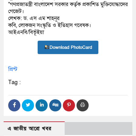
*গণপ্রজাতন্ত্রী বাংলাদেশ সরকার কর্তৃক প্রকাশিত মুক্তিযোদ্ধাদের
গেজেট।
লেখক: ড. এস এম শাহনূর
কবি, লোকজন সংস্কৃতি ও ইতিহাস গবেষক।
আইএনবি/বিভূঁইয়া
Download PhotoCard
প্রিন্ট
Tag :
এ জাতীয় আরো খবর