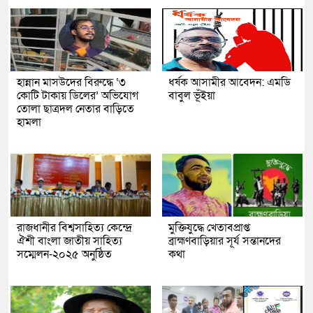
হান্নান মাসউদের বিরুদ্ধে ‘৩
ধর্ষক আসামীর আবেদন: এমডি
কোটি টাকায় ডিলের’ অভিযোগ
বাবুল ভূঁইয়া
তোলা ছাত্রদল নেতার বাড়িতে
হামলা
রাজধানীর বিশ্বসাহিত্য কেন্দ্রে
মুক্তিযুদ্ধে খেতাবপ্রাপ্ত
ঐশী বাংলা জাতীয় সাহিত্য
ব্রাহ্মণবাড়িয়ার সূর্য সন্তানদের
সম্মেলন-২০২৫ অনুষ্ঠিত
কথা