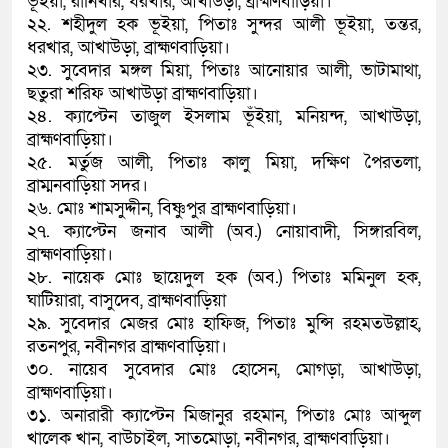
ভূইয়া, রানিখার, ধরখার, আখাউড়া, ব্রাহ্মণবাড়িয়া।
২২. শহীদুল হক ভূইয়া, পিতাঃ সুন্দর আলী ভূইয়া, তন্তর,
ধরখার, আখাউড়া, ব্রাহ্মণবাড়িয়া।
২৩. সুবেদার মঙ্গল মিয়া, পিতাঃ আনোয়ার আলী, ভাটামাথা,
ছতুরা শরিফ আখাউড়া ব্রাহ্মণবাড়িয়া।
২৪. ক্যাপ্টেন তাজুল ইসলাম ভূঁইয়া, মনিয়ন্দ, আখাউড়া,
ব্রাহ্মণবাড়িয়া।
২৫. মর্তুজ আলী, পিতাঃ কালু মিয়া, দক্ষিণ পৈরতলা,
ব্রাম্মনবাড়িয়া সদর।
২৬. মোঃ শামসুদ্দীন, বিষ্ণুপুর ব্রাহ্মণবাড়িয়া।
২৭. ক্যাপ্টেন জনাব আলী (অব.) নোয়াবাদী, সিঙ্গারবিল,
ব্রাহ্মণবাড়িয়া।
২৮. নায়েক মোঃ ছায়েদুল হক (অব.) পিতাঃ মমিনুল হক,
ঘাটিয়ারা, বাসুদেব, ব্রাহ্মণবাড়িয়া
২৯. সুবেদার মেজর মোঃ হাফিজ, পিতাঃ মুন্সি রহমতউল্লাহ,
রতনপুর, নবীনগর ব্রাহ্মণবাড়িয়া।
৩০. নায়েব সুবেদার মোঃ হোসেন, মোগড়া, আখাউড়া,
ব্রাহ্মণবাড়িয়া।
৩১. অনারারী ক্যাপ্টেন মিজানুর রহমান, পিতাঃ মোঃ আব্দুল
খালেক খান, বাউচাইল, সাতমোড়া, নবীনগর, ব্রাহ্মণবাড়িয়া।