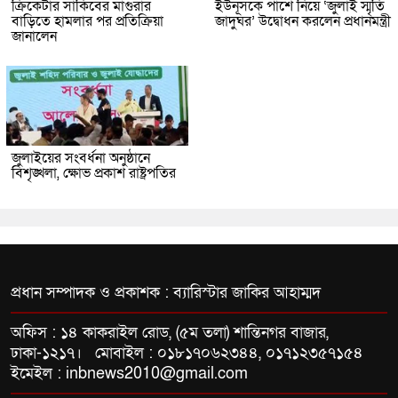
ক্রিকেটার সাকিবের মাগুরার
ইউনূসকে পাশে নিয়ে ‘জুলাই স্মৃতি
বাড়িতে হামলার পর প্রতিক্রিয়া
জাদুঘর’ উদ্বোধন করলেন প্রধানমন্ত্রী
জানালেন
জুলাইয়ের সংবর্ধনা অনুষ্ঠানে
বিশৃঙ্খলা, ক্ষোভ প্রকাশ রাষ্ট্রপতির
প্রধান সম্পাদক ও প্রকাশক : ব্যারিস্টার জাকির আহাম্মদ
অফিস : ১৪ কাকরাইল রোড, (৫ম তলা) শান্তিনগর বাজার,
ঢাকা-১২১৭। মোবাইল : ০১৮১৭০৬২৩৪৪, ০১৭১২৩৫৭১৫৪
ইমেইল : inbnews2010@gmail.com