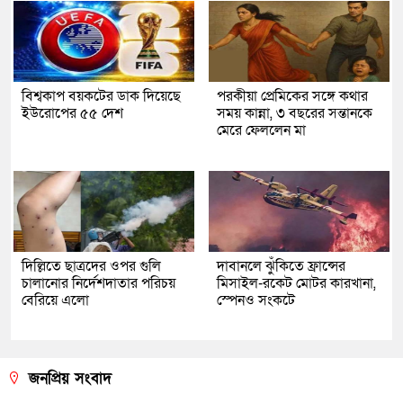
বিশ্বকাপ বয়কটের ডাক দিয়েছে
পরকীয়া প্রেমিকের সঙ্গে কথার
ইউরোপের ৫৫ দেশ
সময় কান্না, ৩ বছরের সন্তানকে
মেরে ফেললেন মা
দিল্লিতে ছাত্রদের ওপর গুলি
দাবানলে ঝুঁকিতে ফ্রান্সের
চালানোর নির্দেশদাতার পরিচয়
মিসাইল-রকেট মোটর কারখানা,
বেরিয়ে এলো
স্পেনও সংকটে
জনপ্রিয় সংবাদ