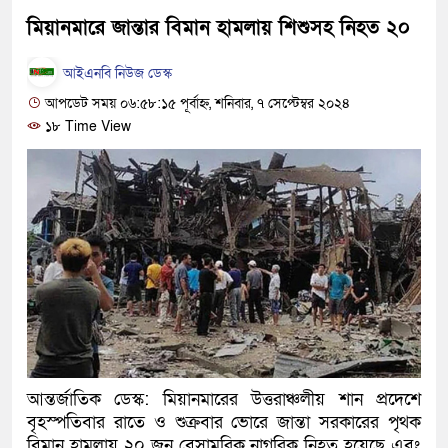
হবে: প্রধানমন্ত্রী
মিয়ানমারে জান্তার বিমান হামলায় শিশুসহ নিহত ২০
১৫ মাস পর দেশে ফিরছেন ইলিয়
আইএনবি নিউজ ডেস্ক
আপডেট সময় ০৬:৫৮:১৫ পূর্বাহ্ন, শনিবার, ৭ সেপ্টেম্বর ২০২৪
পুলিশ কোনো দলের বা গোষ্ঠীর ল
১৮ Time View
স্বরাষ্ট্রমন্ত্রী
গাজীপুরে সাতজনকে হত্যার ঘটনা
হারুনসহ ১০ জন
ঢাকার চারপাশে সচল হবে নৌপথ, প্
রাজধানীর দুই মেট্রো স্টেশনে ‘বো
আদালতকে বলতে চাইলাম ফাঁসি দি
আন্তর্জাতিক ডেস্ক: মিয়ানমারের উত্তরাঞ্চলীয় শান প্রদেশে
লতিফ সিদ্দিকী
বৃহস্পতিবার রাতে ও শুক্রবার ভোরে জান্তা সরকারের পৃথক
নতুন মামলায় গ্রেফতার দেখান
বিমান হামলায় ২০ জন বেসামরিক নাগরিক নিহত হয়েছে এবং