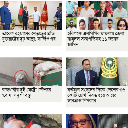
তারেক রহমানের নেতৃত্বের প্রতি
হবিগঞ্জে এনসিপির মামলায় জেলা
যুক্তরাষ্ট্রের দৃঢ় আস্থা: সার্জিও গর
ছাত্রদল সভাপতিসহ ১১ জনের
জামিন
রাজধানীর দুই মেট্রো স্টেশনে
বর্তমান সংসদের দিকে দেশের ৩৬
‘বোমা সদৃশ’ বস্তু
কোটি চোখ নিবদ্ধ হয়ে আছে:
ভারপ্রাপ্ত স্পিকার