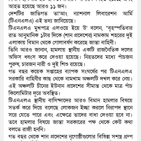
আহত হয়েছে আরও ১১ জন।
কলিমউল্লাহকে (ভিডিও)
দেশটির জাতিগত তা’আং ন্যাশনাল লিবারেশন আর্মি
(টিএনএলএ) এই তথ্য জানিয়েছে।
টিএনএলএ মুখপাত্র এলওয়ে ইয়ে উ’ বলেন, “বৃহস্পতিবার
রাত আনুমানিক ১টার দিকে (শান প্রদেশের) নামকাম শহরের দুই
এলাকায় বিমান থেকে গোলাবর্ষণ করেছে জান্তা বাহিনী।
তিনি আরও জানান, হামলায় স্থানীয় একটি রাজনৈতিক দলের
অফিস ধ্বংস করে দেওয়া হয়েছে। নিহতদের মধ্যে পাঁচজন
পুরুষ, চারজন নারী ও দুই শিশু রয়েছে।
গত বছর কয়েক সপ্তাহের ব্যাপক সংঘর্ষের পর টিএনএলএ
সরকারি বাহিনীর কাছ থেকে নামখাম অঞ্চলটি দখল করে নেয়।
এই অঞ্চলটি চীনের ইউনান প্রদেশের সীমান্ত থেকে মাত্র পাঁচ
কিলোমিটার দূরে অবস্থিত।
টিএনএলএ স্থানীয় বাসিন্দাদের আরও বিমান হামলার বিষয়ে
সতর্ক করে দিয়ে বলেছে লোকজন ইচ্ছা করলে নিরাপদ স্থানে
সরে যেতে পারে এবং এক্ষেত্রে তাদের বাধা দেওয়া হবে না।
তবে হামলার বিষয়ে জান্তা সরকারের পক্ষ থেকে কেউ কথা
বলতে রাজী হননি।
গত বছর থেকে শান প্রদেশের নৃগোষ্ঠীগুলোর বিভিন্ন সশস্ত্র গ্রুপ