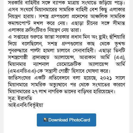
সরকারি বাহিনীর সঙ্গে ব্যাপক মাত্রায় সংঘাতে জড়িয়ে পড়ে।
এসব সংঘর্ষে মিয়ানমারের সামরিক বাহিনী বেশ কিছু এলাকার
নিয়ন্ত্রণ হারায়। সশস্ত্র গ্রুপগুলো প্রদেশের আঞ্চলিক সামরিক
কমান্ডপোস্ট দখল করে নেয়। এছাড়া চীনের সঙ্গে সীমান্ত
এলাকার ক্রসিংটিরও নিয়ন্ত্রণ নেয় তারা।
এ সপ্তাহের শুরুতে জান্তা সরকার প্রধান মিন অং হ্লাইং হুঁশিয়ারি
দিয়ে বলেছিলেন, সশস্ত্র গ্রুপগুলোর কাছ থেকে ভূখন্ড
পুনরুদ্ধারে পাল্টা হামলা চালাবে সেনাবাহিনী। এছাড়া তিনটি
সশস্ত্রগোষ্ঠী ব্রাদারহুড অ্যালায়েন্স, আরাকান আর্মি (এএ),
মিয়ানমার ন্যাশনাল ডেমোক্রেটিক অ্যালায়েন্স আর্মি
(এমএনডিএএ)-কে ‘সন্ত্রাসী গোষ্ঠী’ হিসাবে ঘোষণা করে।
জাতিসংঘের একটি প্রতিবেদনে বলা হয়েছে, ২০২১ সালে
মিয়ানমারে সামরিক অভ্যুত্থানে পর থেকে সংঘাতের কারণে
মিয়ানমারের ২৭ লাখ নাগরিক তাদের বাড়িঘর হারিয়েছেন।
সূত্র: ইরাবতি
আইএনবি/বিভূঁইয়া
Download PhotoCard