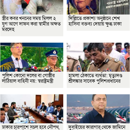
স্ত্রীর কবর খননের সময় মিলল ২
দিল্লিতে প্রকাশ্য অনুষ্ঠানে শেখ
যুগ আগে দাফন করা স্বামীর অক্ষত
হাসিনা বক্তব্য দেয়ায় ক্ষুব্ধ ঢাকা
মরদেহ
পুলিশ কোনো দলের বা গোষ্ঠীর
হামলা ঠেকাতে ব্যর্থতা: মৃত্যুদণ্ড
লাঠিয়াল বাহিনী নয়: স্বরাষ্ট্রমন্ত্রী
শ্রীলঙ্কার সাবেক পুলিশপ্রধানের
ঢাকার চারপাশে সচল হবে নৌপথ,
দুবাইয়ের কারাগার থেকে জামিনে