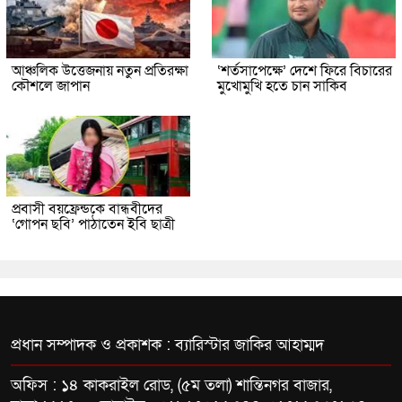
আঞ্চলিক উত্তেজনায় নতুন প্রতিরক্ষা
‘শর্তসাপেক্ষে’ দেশে ফিরে বিচারের
কৌশলে জাপান
মুখোমুখি হতে চান সাকিব
প্রবাসী বয়ফ্রেন্ডকে বান্ধবীদের
‘গোপন ছবি’ পাঠাতেন ইবি ছাত্রী
প্রধান সম্পাদক ও প্রকাশক : ব্যারিস্টার জাকির আহাম্মদ
অফিস : ১৪ কাকরাইল রোড, (৫ম তলা) শান্তিনগর বাজার,