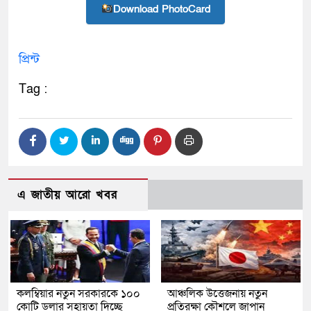
Download PhotoCard
প্রিন্ট
Tag :
এ জাতীয় আরো খবর
কলম্বিয়ার নতুন সরকারকে ১০০
আঞ্চলিক উত্তেজনায় নতুন
কোটি ডলার সহায়তা দিচ্ছে
প্রতিরক্ষা কৌশলে জাপান