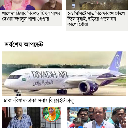
খালেদা জিয়ার বিরুদ্ধে মিথ্যা সাক্ষ্য
২০ মিনিটে সাত বিস্ফোরণে কেঁপে
দেওয়া জগলুল পাশা গ্রেপ্তার
উঠল দুবাই, ছড়িয়ে পড়ল ঘন
কালো ধোঁয়া
সর্বশেষ আপডেট
ঢাকা-রিয়াদ-ঢাকা সরাসরি ফ্লাইট চালু