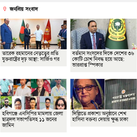
জনপ্রিয় সংবাদ
তারেক রহমানের নেতৃত্বের প্রতি
বর্তমান সংসদের দিকে দেশের ৩৬
যুক্তরাষ্ট্রের দৃঢ় আস্থা: সার্জিও গর
কোটি চোখ নিবদ্ধ হয়ে আছে:
ভারপ্রাপ্ত স্পিকার
হবিগঞ্জে এনসিপির মামলায় জেলা
দিল্লিতে প্রকাশ্য অনুষ্ঠানে শেখ
ছাত্রদল সভাপতিসহ ১১ জনের
হাসিনা বক্তব্য দেয়ায় ক্ষুব্ধ ঢাকা
জামিন