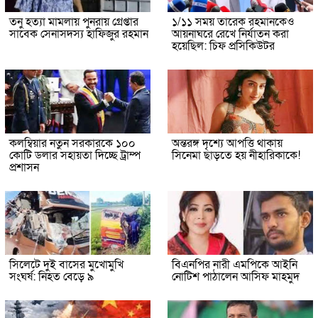
তনু হত্যা মামলায় পুনরায় গ্রেপ্তার
১/১১ সময় তারেক রহমানকেও
সাবেক সেনাসদস্য হাফিজুর রহমান
আয়নাঘরে রেখে নির্যাতন করা
হয়েছিল: চিফ প্রসিকিউটর
কলম্বিয়ার নতুন সরকারকে ১০০
অন্তরঙ্গ দৃশ্যে আপত্তি থাকায়
কোটি ডলার সহায়তা দিচ্ছে ট্রাম্প
সিনেমা ছাড়তে হয় নীহারিকাকে!
প্রশাসন
সিলেটে দুই বাসের মুখোমুখি
বিএনপির নারী এমপিকে আইনি
সংঘর্ষ: নিহত বেড়ে ৯
নোটিশ পাঠালেন আসিফ মাহমুদ