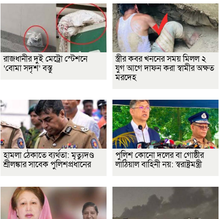
রাজধানীর দুই মেট্রো স্টেশনে
স্ত্রীর কবর খননের সময় মিলল ২
‘বোমা সদৃশ’ বস্তু
যুগ আগে দাফন করা স্বামীর অক্ষত
মরদেহ
হামলা ঠেকাতে ব্যর্থতা: মৃত্যুদণ্ড
পুলিশ কোনো দলের বা গোষ্ঠীর
শ্রীলঙ্কার সাবেক পুলিশপ্রধানের
লাঠিয়াল বাহিনী নয়: স্বরাষ্ট্রমন্ত্রী