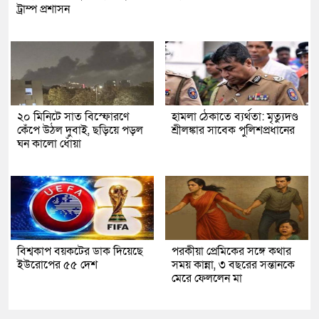
ট্রাম্প প্রশাসন
২০ মিনিটে সাত বিস্ফোরণে
হামলা ঠেকাতে ব্যর্থতা: মৃত্যুদণ্ড
কেঁপে উঠল দুবাই, ছড়িয়ে পড়ল
শ্রীলঙ্কার সাবেক পুলিশপ্রধানের
ঘন কালো ধোঁয়া
বিশ্বকাপ বয়কটের ডাক দিয়েছে
পরকীয়া প্রেমিকের সঙ্গে কথার
ইউরোপের ৫৫ দেশ
সময় কান্না, ৩ বছরের সন্তানকে
মেরে ফেললেন মা