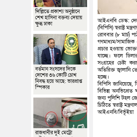
দিল্লিতে প্রকাশ্য অনুষ্ঠানে
শেখ হাসিনা বক্তব্য দেয়ায়
আইএনবি ডেস্ক: দেশ
ক্ষুব্ধ ঢাকা
(বিপিসি) স্বরাষ্ট্র
রোববার (৮ মার্চ) পা
গণমাধ্যম/সামাজিক 
প্রচার হওয়ায় ভোক্তা
যাচ্ছে। ফলে ডিলা
সংগ্রহের চেষ্টা 
বর্তমান সংসদের দিকে
অতিরিক্ত জ্বালানি
দেশের ৩৬ কোটি চোখ
হচ্ছে।
নিবদ্ধ হয়ে আছে: ভারপ্রাপ্ত
বিপিসি জানিয়েছে, 
স্পিকার
বিভিন্ন অনভিপ্রেত
জন্য পুলিশি টহল জ
চিঠিতে স্বরাষ্ট্র মন
আইএনবি/বিভূঁইয়া
রাজধানীর দুই মেট্রো