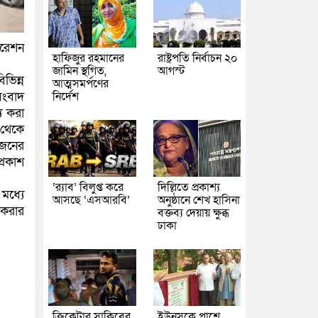
োরেশন
হাফিজুর রহমানের
রাষ্ট্রপতি নির্বাচন ২০
জামিন স্থগিত,
আগস্ট
িভিন্ন
আত্মসমর্পণের
নির্দেশ
সংবাদ
্য করা
 থেকে
োজনের
্রকাশ
‘র‍্যাব’ বিলুপ্ত করে
দিল্লিতে প্রকাশ্য
মধ্যে
আসছে ‘এসআরবি’
অনুষ্ঠানে শেখ হাসিনা
 করার
বক্তব্য দেয়ায় ক্ষুব্ধ
ঢাকা
ক্রিকেটার সাকিবের
ইউনূসকে পাশে