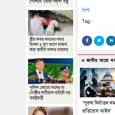
স্টেশনে ‘বোমা সদৃশ’ বস্তু
প্রিন্ট
Tag :
স্ত্রীর কবর খননের সময়
মিলল ২ যুগ আগে দাফন
করা স্বামীর অক্ষত মরদেহ
এ জাতীয় আরো খ
পুলিশ কোনো দলের বা
গোষ্ঠীর লাঠিয়াল বাহিনী নয়:
স্বরাষ্ট্রমন্ত্রী
‘পুরুষ নির্যাতন দ
প্রতিরোধ আইন’