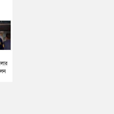
মলার
ালেন