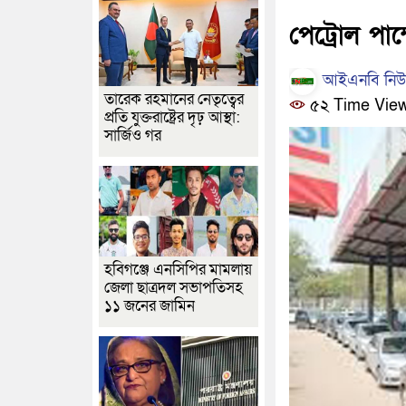
পেট্রোল পাম্
আইএনবি নিউজ
তারেক রহমানের নেতৃত্বের
৫২ Time Vie
প্রতি যুক্তরাষ্ট্রের দৃঢ় আস্থা:
সার্জিও গর
হবিগঞ্জে এনসিপির মামলায়
জেলা ছাত্রদল সভাপতিসহ
১১ জনের জামিন