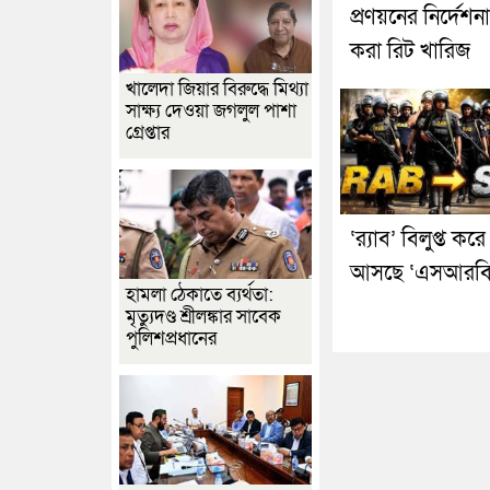
প্রণয়নের নির্দেশন
করা রিট খারিজ
খালেদা জিয়ার বিরুদ্ধে মিথ্যা
সাক্ষ্য দেওয়া জগলুল পাশা
গ্রেপ্তার
‘র‍্যাব’ বিলুপ্ত করে
আসছে ‘এসআরবি
হামলা ঠেকাতে ব্যর্থতা:
মৃত্যুদণ্ড শ্রীলঙ্কার সাবেক
পুলিশপ্রধানের