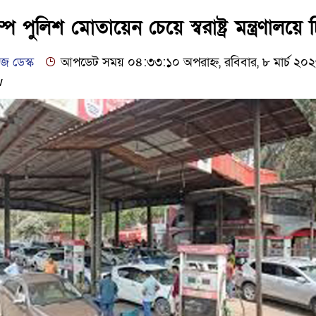
ঢাকার চারপাশে সচল হবে নৌপথ, প্রধান
পে পুলিশ মোতায়েন চেয়ে স্বরাষ্ট্র মন্ত্রণালয়ে 
আদালতকে বলতে চাইলাম ফাঁসি দিয়ে 
 ডেস্ক
আপডেট সময় ০৪:৩৩:১০ অপরাহ্ন, রবিবার, ৮ মার্চ ২০
w