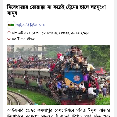
হবে: প্রধানমন্ত্রী
নিষেধাজ্ঞার তোয়াক্কা না করেই ট্রেনের ছাদে ঘরমুখো
মানুষ
১৫ মাস পর দেশে ফিরছেন ইলি
আইএনবি নিউজ ডেস্ক
পুলিশ কোনো দলের বা গোষ্ঠীর 
আপডেট সময় ১২:৩৭:১৮ অপরাহ্ন, মঙ্গলবার, ২৬ মে ২০২৬
স্বরাষ্ট্রমন্ত্রী
৩০ Time View
গাজীপুরে সাতজনকে হত্যার ঘটন
হারুনসহ ১০ জন
ঢাকার চারপাশে সচল হবে নৌপথ, প্
রাজধানীর দুই মেট্রো স্টেশনে ‘ব
আদালতকে বলতে চাইলাম ফাঁসি দ
লতিফ সিদ্দিকী
আইএনবি ডেস্ক: কমলাপুর রেলস্টেশনে পবিত্র ঈদুল আজহা
নতুন মামলায় গ্রেফতার দেখান
উদযাপনে ঘরমুখো মানুষের চিরচেনা উপচে পড়া ভিড় শুরু