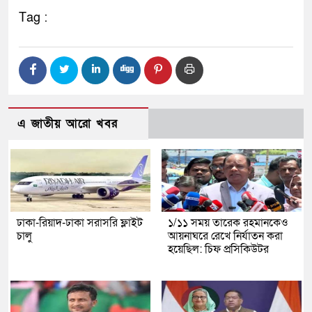
Tag :
এ জাতীয় আরো খবর
ঢাকা-রিয়াদ-ঢাকা সরাসরি ফ্লাইট
১/১১ সময় তারেক রহমানকেও
চালু
আয়নাঘরে রেখে নির্যাতন করা
হয়েছিল: চিফ প্রসিকিউটর