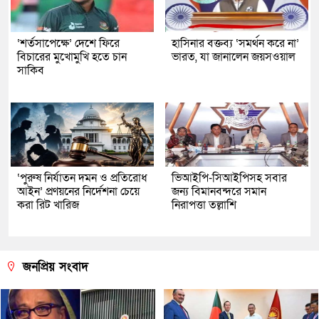
‘শর্তসাপেক্ষে’ দেশে ফিরে
হাসিনার বক্তব্য ‘সমর্থন করে না’
বিচারের মুখোমুখি হতে চান
ভারত, যা জানালেন জয়সওয়াল
সাকিব
‘পুরুষ নির্যাতন দমন ও প্রতিরোধ
ভিআইপি-সিআইপিসহ সবার
আইন’ প্রণয়নের নির্দেশনা চেয়ে
জন্য বিমানবন্দরে সমান
করা রিট খারিজ
নিরাপত্তা তল্লাশি
জনপ্রিয় সংবাদ