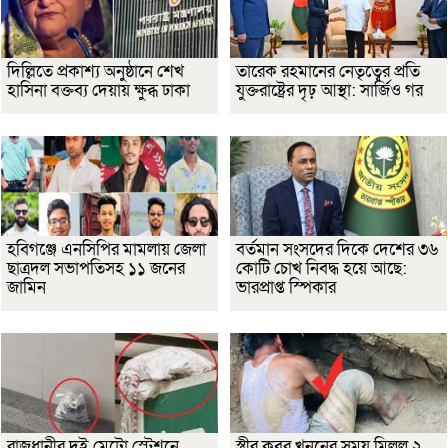
দিল্লিতে প্রকাশ্য অনুষ্ঠানে শেখ
তারেক রহমানের নেতৃত্বের প্রতি
হাসিনা বক্তব্য দেয়ায় ক্ষুব্ধ ঢাকা
যুক্তরাষ্ট্রের দৃঢ় আস্থা: সার্জিও গর
হবিগঞ্জে এনসিপির মামলায় জেলা
বর্তমান সংসদের দিকে দেশের ৩৬
ছাত্রদল সভাপতিসহ ১১ জনের
কোটি চোখ নিবদ্ধ হয়ে আছে:
জামিন
ভারপ্রাপ্ত স্পিকার
রাজধানীর দুই মেট্রো স্টেশনে
স্ত্রীর কবর খননের সময় মিলল ২