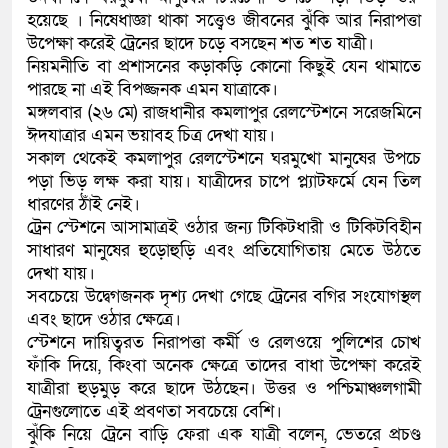
হয়েছে । নিষেধাজ্ঞা থাকা সত্ত্বেও জীবনের ঝুঁকি আর নিরাপত্তা
কলিমউল্লাহকে (ভিডিও)
উপেক্ষা করেই ট্রেনের ছাদে চড়ে বসছেন শত শত যাত্রী।
নিয়মনীতি বা প্রশাসনের কড়াকড়ি কোনো কিছুই যেন থামাতে
পারছে না এই বিপজ্জনক এমন যাত্রাকে।
মঙ্গলবার (২৬ মে) রাজধানীর কমলাপুর রেলস্টেশনে সরেজমিনে
ঈদযাত্রার এমন ভয়াবহ চিত্র দেখা যায়।
সকাল থেকেই কমলাপুর রেলস্টেশনে ঘরমুখো মানুষের উপচে
পড়া ভিড় লক্ষ করা যায়। যাত্রীদের চাপে প্ল্যাটফর্মে যেন তিল
ধারণের ঠাঁই নেই।
ট্রেন স্টেশনে আসামাত্রই ওঠার জন্য টিকিটধারী ও টিকিটবিহীন
সাধারণ মানুষের হুড়োহুড়ি এবং প্রতিযোগিতায় মেতে উঠতে
দেখা যায়।
সবচেয়ে উদ্বেগজনক দৃশ্য দেখা গেছে ট্রেনের বগির সংযোগস্থল
এবং ছাদে ওঠার ক্ষেত্রে।
স্টেশনে দায়িত্বরত নিরাপত্তা কর্মী ও রেলওয়ে পুলিশের চোখ
ফাঁকি দিয়ে, কিংবা অনেক ক্ষেত্রে তাদের বাধা উপেক্ষা করেই
যাত্রীরা হুড়মুড় করে ছাদে উঠছেন। উত্তর ও পশ্চিমাঞ্চলগামী
ট্রেনগুলোতে এই প্রবণতা সবচেয়ে বেশি।
ঝুঁকি নিয়ে ট্রেনে বাড়ি ফেরা এক যাত্রী বলেন, ভেতরে প্রচণ্ড