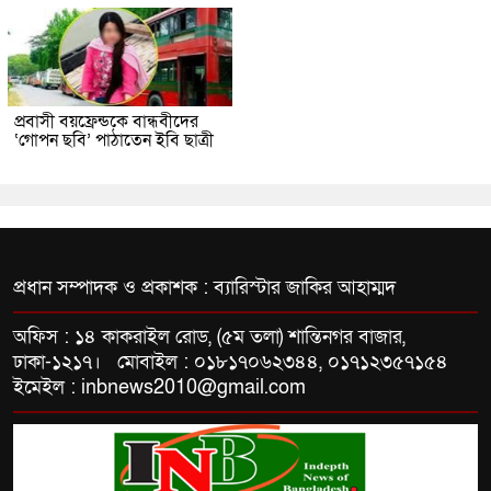
প্রবাসী বয়ফ্রেন্ডকে বান্ধবীদের
‘গোপন ছবি’ পাঠাতেন ইবি ছাত্রী
প্রধান সম্পাদক ও প্রকাশক : ব্যারিস্টার জাকির আহাম্মদ
অফিস : ১৪ কাকরাইল রোড, (৫ম তলা) শান্তিনগর বাজার,
ঢাকা-১২১৭। মোবাইল : ০১৮১৭০৬২৩৪৪, ০১৭১২৩৫৭১৫৪
ইমেইল : inbnews2010@gmail.com