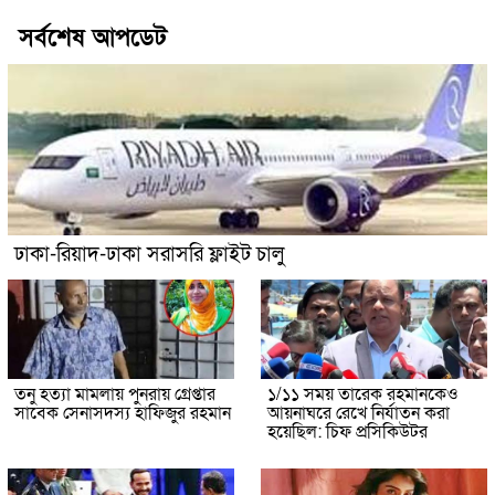
সর্বশেষ আপডেট
ঢাকা-রিয়াদ-ঢাকা সরাসরি ফ্লাইট চালু
তনু হত্যা মামলায় পুনরায় গ্রেপ্তার
১/১১ সময় তারেক রহমানকেও
সাবেক সেনাসদস্য হাফিজুর রহমান
আয়নাঘরে রেখে নির্যাতন করা
হয়েছিল: চিফ প্রসিকিউটর