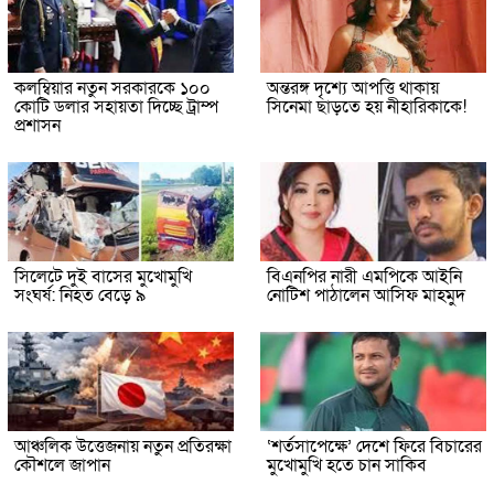
কলম্বিয়ার নতুন সরকারকে ১০০
অন্তরঙ্গ দৃশ্যে আপত্তি থাকায়
কোটি ডলার সহায়তা দিচ্ছে ট্রাম্প
সিনেমা ছাড়তে হয় নীহারিকাকে!
প্রশাসন
সিলেটে দুই বাসের মুখোমুখি
বিএনপির নারী এমপিকে আইনি
সংঘর্ষ: নিহত বেড়ে ৯
নোটিশ পাঠালেন আসিফ মাহমুদ
আঞ্চলিক উত্তেজনায় নতুন প্রতিরক্ষা
‘শর্তসাপেক্ষে’ দেশে ফিরে বিচারের
কৌশলে জাপান
মুখোমুখি হতে চান সাকিব