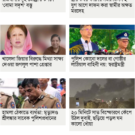
‘বোমা সদৃশ’ বস্তু
যুগ আগে দাফন করা স্বামীর অক্ষত
মরদেহ
খালেদা জিয়ার বিরুদ্ধে মিথ্যা সাক্ষ্য
পুলিশ কোনো দলের বা গোষ্ঠীর
দেওয়া জগলুল পাশা গ্রেপ্তার
লাঠিয়াল বাহিনী নয়: স্বরাষ্ট্রমন্ত্রী
হামলা ঠেকাতে ব্যর্থতা: মৃত্যুদণ্ড
২০ মিনিটে সাত বিস্ফোরণে কেঁপে
শ্রীলঙ্কার সাবেক পুলিশপ্রধানের
উঠল দুবাই, ছড়িয়ে পড়ল ঘন
কালো ধোঁয়া