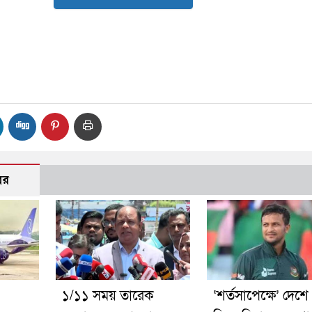
বর
১/১১ সময় তারেক
‘শর্তসাপেক্ষে’ দেশে