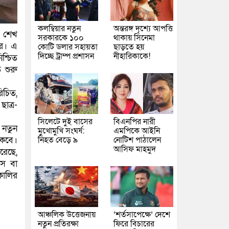
কলম্বিয়ার নতুন
অন্তরঙ্গ দৃশ্যে আপত্তি
ু শেখ
সরকারকে ১০০
থাকায় সিনেমা
রে। এ
কোটি ডলার সহায়তা
ছাড়তে হয়
দিচ্ছে ট্রাম্প প্রশাসন
নীহারিকাকে!
শ্চিত
 শুরু
িচিত,
াত্র-
সিলেটে দুই বাসের
বিএনপির নারী
 নতুন
মুখোমুখি সংঘর্ষ:
এমপিকে আইনি
নিহত বেড়ে ৯
নোটিশ পাঠালেন
থাকবে।
আসিফ মাহমুদ
রেছে,
রেস বা
ালির
আঞ্চলিক উত্তেজনায়
‘শর্তসাপেক্ষে’ দেশে
নতুন প্রতিরক্ষা
ফিরে বিচারের