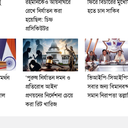
ু
রহমানকেও আয়নাঘরে
ফিরে বিচারের মুখো
রেখে নির্যাতন করা
হতে চান সাকিব
হয়েছিল: চিফ
প্রসিকিউটর
মর্থন
‘পুরুষ নির্যাতন দমন ও
ভিআইপি-সিআইপি
প্রতিরোধ আইন’
সবার জন্য বিমানবন্
াল
প্রণয়নের নির্দেশনা চেয়ে
সমান নিরাপত্তা তল্ল
করা রিট খারিজ