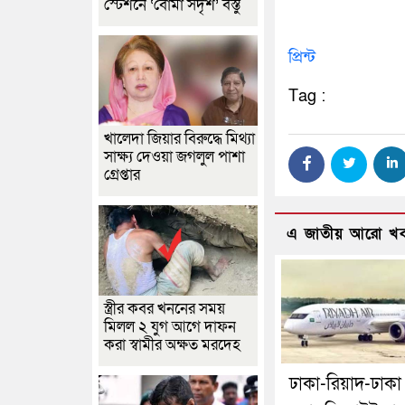
স্টেশনে ‘বোমা সদৃশ’ বস্তু
প্রিন্ট
Tag :
খালেদা জিয়ার বিরুদ্ধে মিথ্যা
সাক্ষ্য দেওয়া জগলুল পাশা
গ্রেপ্তার
এ জাতীয় আরো খ
স্ত্রীর কবর খননের সময়
মিলল ২ যুগ আগে দাফন
করা স্বামীর অক্ষত মরদেহ
ঢাকা-রিয়াদ-ঢাকা