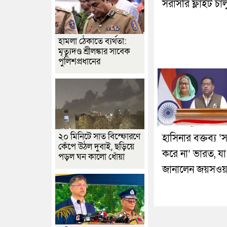
সরাসরি ফ্লাইট চাল
হামলা ঠেকাতে ব্যর্থতা:
মৃত্যুদণ্ড শ্রীলঙ্কার সাবেক
পুলিশপ্রধানের
২০ মিনিটে সাত বিস্ফোরণে
হাসিনার বক্তব্য ‘স
কেঁপে উঠল দুবাই, ছড়িয়ে
করে না’ ভারত, যা
পড়ল ঘন কালো ধোঁয়া
জানালেন জয়সওয়