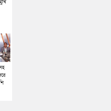
মুখি
সহ
দরে
াশি