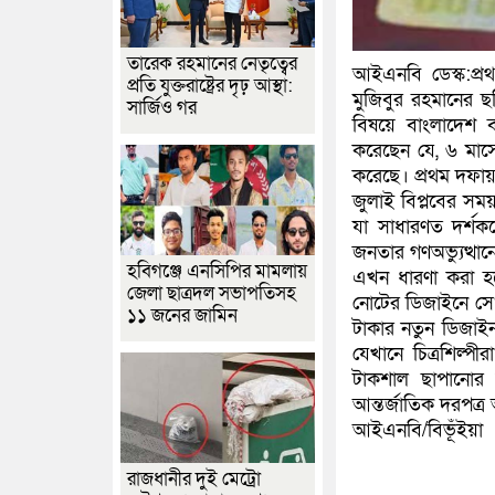
তারেক রহমানের নেতৃত্বের
আইএনবি ডেস্ক:প্রথ
প্রতি যুক্তরাষ্ট্রের দৃঢ় আস্থা:
মুজিবুর রহমানের ছ
সার্জিও গর
বিষয়ে বাংলাদেশ ব
করেছেন যে, ৬ মাসে
করেছে। প্রথম দফা
জুলাই বিপ্লবের সময়
যা সাধারণত দর্শককে
জনতার গণঅভ্যুত্থা
হবিগঞ্জে এনসিপির মামলায়
এখন ধারণা করা হচ্
জেলা ছাত্রদল সভাপতিসহ
নোটের ডিজাইনে সেগুল
১১ জনের জামিন
টাকার নতুন ডিজাইন
যেখানে চিত্রশিল্পীর
টাকশাল ছাপানোর
আন্তর্জাতিক দরপত্
আইএনবি/বিভূঁইয়া
রাজধানীর দুই মেট্রো