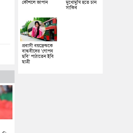
কৌশলে জাপান
মুখোমুখি হতে চান
সাকিব
প্রবাসী বয়ফ্রেন্ডকে
বান্ধবীদের ‘গোপন
ছবি’ পাঠাতেন ইবি
ছাত্রী