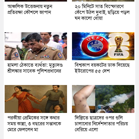
আঞ্চলিক উত্তেজনায় নতুন
২০ মিনিটে সাত বিস্ফোরণে
প্রতিরক্ষা কৌশলে জাপান
কেঁপে উঠল দুবাই, ছড়িয়ে পড়ল
ঘন কালো ধোঁয়া
হামলা ঠেকাতে ব্যর্থতা: মৃত্যুদণ্ড
বিশ্বকাপ বয়কটের ডাক দিয়েছে
শ্রীলঙ্কার সাবেক পুলিশপ্রধানের
ইউরোপের ৫৫ দেশ
পরকীয়া প্রেমিকের সঙ্গে কথার
দিল্লিতে ছাত্রদের ওপর গুলি
সময় কান্না, ৩ বছরের সন্তানকে
চালানোর নির্দেশদাতার পরিচয়
মেরে ফেললেন মা
বেরিয়ে এলো