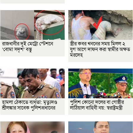
রাজধানীর দুই মেট্রো স্টেশনে
স্ত্রীর কবর খননের সময় মিলল ২
‘বোমা সদৃশ’ বস্তু
যুগ আগে দাফন করা স্বামীর অক্ষত
মরদেহ
হামলা ঠেকাতে ব্যর্থতা: মৃত্যুদণ্ড
পুলিশ কোনো দলের বা গোষ্ঠীর
শ্রীলঙ্কার সাবেক পুলিশপ্রধানের
লাঠিয়াল বাহিনী নয়: স্বরাষ্ট্রমন্ত্রী