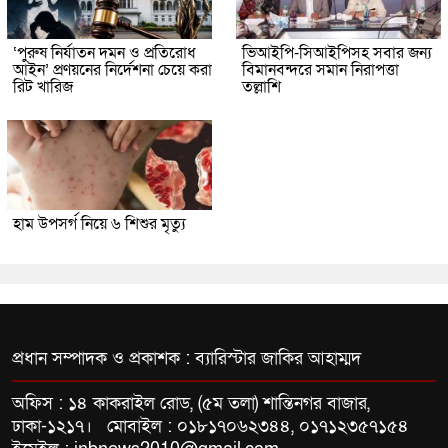
‘পুরুষ নির্যাতন দমন ও প্রতিরোধ
ভিআইপি-সিআইপিসহ সবার জন্য
আইন’ প্রণয়নের নির্দেশনা চেয়ে করা
বিমানবন্দরে সমান নিরাপত্তা
রিট খারিজ
তল্লাশি
হাম উপসর্গ নিয়ে ৬ শিশুর মৃত্যু
প্রধান সম্পাদক ও প্রকাশক : ব্যারিস্টার জাকির আহাম্মদ
অফিস : ১৪ কাকরাইল রোড, (৫ম তলা) শান্তিনগর বাজার,
ঢাকা-১২১৭। মোবাইল : ০১৮১৭০৬২৩৪৪, ০১৭১২৩৫৭১৫৪