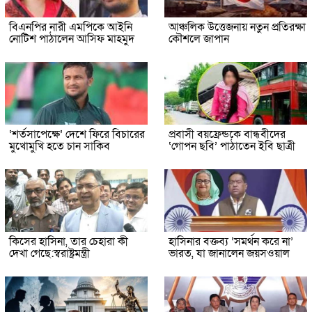
বিএনপির নারী এমপিকে আইনি
আঞ্চলিক উত্তেজনায় নতুন প্রতিরক্ষা
নোটিশ পাঠালেন আসিফ মাহমুদ
কৌশলে জাপান
‘শর্তসাপেক্ষে’ দেশে ফিরে বিচারের
প্রবাসী বয়ফ্রেন্ডকে বান্ধবীদের
মুখোমুখি হতে চান সাকিব
‘গোপন ছবি’ পাঠাতেন ইবি ছাত্রী
কিসের হাসিনা, তার চেহারা কী
হাসিনার বক্তব্য ‘সমর্থন করে না’
দেখা গেছে:স্বরাষ্ট্রমন্ত্রী
ভারত, যা জানালেন জয়সওয়াল