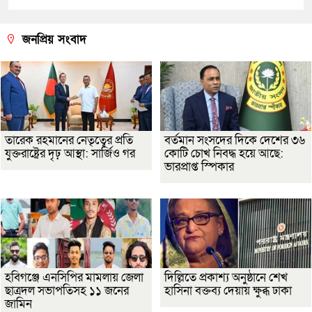
জনপ্রিয় সংবাদ
তারেক রহমানের নেতৃত্বের প্রতি
বর্তমান সংসদের দিকে দেশের ৩৬
যুক্তরাষ্ট্রের দৃঢ় আস্থা: সার্জিও গর
কোটি চোখ নিবদ্ধ হয়ে আছে:
ভারপ্রাপ্ত স্পিকার
হবিগঞ্জে এনসিপির মামলায় জেলা
দিল্লিতে প্রকাশ্য অনুষ্ঠানে শেখ
ছাত্রদল সভাপতিসহ ১১ জনের
হাসিনা বক্তব্য দেয়ায় ক্ষুব্ধ ঢাকা
জামিন