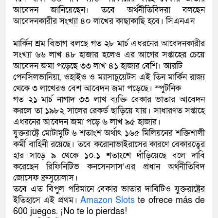
আবেদন জানিয়েছেন। তবে অর্থনীতিবিদরা বলছেন
কলিমউল্লাহকে (ভিডিও)
আবেদনকারীর সংখ্যা ৪০ লাখের কাছাকাছি হবে। সিএনএন
মার্কিন শ্রম বিভাগ বলছে গত ২৮ মার্চ এধরনের আবেদনকারীর
সংখ্যা ৬৬ লাখ ৪৮ হাজার হলেও এর আগের সপ্তাহের চেয়ে
আবেদন জমা পড়েছে ৩৩ লাখ ৪১ হাজার বেশি। আরটি
পেনসিলভানিয়া, ওহাইও ও ম্যাসাচুয়েটস এই তিন মার্কিন রাজ্য
থেকে ৩ লাখেরও বেশ আবেদন জমা পড়েছে। স্পুটনিক
গত ২১ মার্চ নাগাদ ৩৩ লাখ ব্যক্তি বেকার ভাতার আবেদন
করলে তা ১৯৮২ সালের রেকর্ড ছাড়িয়ে যায়। সাধারণত সপ্তাহে
এধরনের আবেদন জমা পড়ে ৬ লাখ ৯৫ হাজার।
যুক্তরাষ্ট্রে মোটামুটি ৬ শতাংশ অর্থাৎ ১৬৫ মিলিয়নের শক্তিশালী
কর্মী বাহিনী রয়েছে। তবে করোনাভাইরাসের কারণে বেকারত্বের
হার সাড়ে ৯ থেকে ১০.১ শতাংশে দাঁড়িয়েছে বলে দাবি
করেছেন রিফিনিটিভ কনসেনসাস’এর প্রধান অর্থনীতিবিদ
জোসেফ ব্রুসুয়েলাস।
তবে এত বিপুল পরিমানে বেকার ভাতার দাবিটিও যুক্তরাষ্ট্রের
ইতিহাসে এই প্রথম।
Amazon Slots
te ofrece más de
600 juegos. ¡No te lo pierdas!