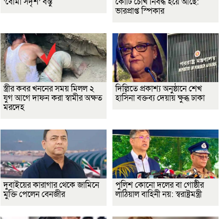
‘বোমা সদৃশ’ বস্তু
কোটি চোখ নিবদ্ধ হয়ে আছে:
ভারপ্রাপ্ত স্পিকার
স্ত্রীর কবর খননের সময় মিলল ২
দিল্লিতে প্রকাশ্য অনুষ্ঠানে শেখ
যুগ আগে দাফন করা স্বামীর অক্ষত
হাসিনা বক্তব্য দেয়ায় ক্ষুব্ধ ঢাকা
মরদেহ
দুবাইয়ের কারাগার থেকে জামিনে
পুলিশ কোনো দলের বা গোষ্ঠীর
মুক্তি পেলেন বেনজীর
লাঠিয়াল বাহিনী নয়: স্বরাষ্ট্রমন্ত্রী