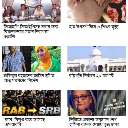
ভিআইপি-সিআইপিসহ সবার জন্য
হাম উপসর্গ নিয়ে ৬ শিশুর মৃত্যু
বিমানবন্দরে সমান নিরাপত্তা
তল্লাশি
হাফিজুর রহমানের জামিন স্থগিত,
রাষ্ট্রপতি নির্বাচন ২০ আগস্ট
আত্মসমর্পণের নির্দেশ
‘র‍্যাব’ বিলুপ্ত করে আসছে
দিল্লিতে প্রকাশ্য অনুষ্ঠানে শেখ
‘এসআরবি’
হাসিনা বক্তব্য দেয়ায় ক্ষুব্ধ ঢাকা