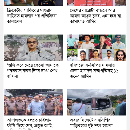
ক্রিকেটার সাকিবের মাগুরার
দেশের বারোটা বাজবে আর
বাড়িতে হামলার পর প্রতিক্রিয়া
আমরা আঙুল চুষব, এটা হবে না:
জানালেন
জামায়াত আমির
‘গুলি করে মেরে ফেলো আমাকে,
হবিগঞ্জে এনসিপির মামলায়
গণভবনে কবর দিয়ে দাও’:শেখ
জেলা ছাত্রদল সভাপতিসহ ১১
হাসিনা
জনের জামিন
আদালতকে বলতে চাইলাম
এবার সিলেটে এনসিপির
ফাঁসি দিয়ে দেন, প্রস্তুত আছি:
গাড়িবহরে দুই দফা হামলা