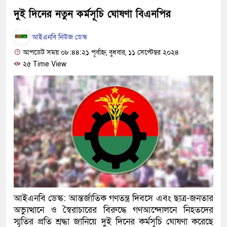
হবে: প্রধানমন্ত্রী
দুই দিনের নতুন কর্মসূচি ঘোষণা বিএনপির
১৫ মাস পর দেশে ফিরছেন ইলিয়াস
আইএনবি নিউজ ডেস্ক
আপডেট সময় ০৮:৪৪:২১ পূর্বাহ্ন, বুধবার, ১১ সেপ্টেম্বর ২০২৪
পুলিশ কোনো দলের বা গোষ্ঠীর লাঠ
২৫ Time View
স্বরাষ্ট্রমন্ত্রী
গাজীপুরে সাতজনকে হত্যার ঘটনায় 
হারুনসহ ১০ জন
ঢাকার চারপাশে সচল হবে নৌপথ, প্রধ
রাজধানীর দুই মেট্রো স্টেশনে ‘বোমা
আদালতকে বলতে চাইলাম ফাঁসি দিয়
আইএনবি ডেস্ক: আন্তর্জাতিক গণতন্ত্র দিবসে এবং ছাত্র-জনতার
লতিফ সিদ্দিকী
অভ্যুত্থানে ও স্বৈরাচারের বিরুদ্ধে গণআন্দোলনে নিহতদের
স্মৃতির প্রতি শ্রদ্ধা জানিয়ে দুই দিনের কর্মসূচি ঘোষণা করেছে
নতুন মামলায় গ্রেফতার দেখানো 