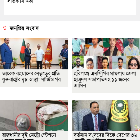
লতিফ সিদ্দিকী
জনপ্রিয় সংবাদ
তারেক রহমানের নেতৃত্বের প্রতি
হবিগঞ্জে এনসিপির মামলায় জেলা
যুক্তরাষ্ট্রের দৃঢ় আস্থা: সার্জিও গর
ছাত্রদল সভাপতিসহ ১১ জনের
জামিন
রাজধানীর দুই মেট্রো স্টেশনে
বর্তমান সংসদের দিকে দেশের ৩৬