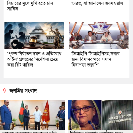
বিচারের মুখোমুখি হতে চান
ভারত, যা জানালেন জয়সওয়াল
সাকিব
‘পুরুষ নির্যাতন দমন ও প্রতিরোধ
ভিআইপি-সিআইপিসহ সবার
আইন’ প্রণয়নের নির্দেশনা চেয়ে
জন্য বিমানবন্দরে সমান
করা রিট খারিজ
নিরাপত্তা তল্লাশি
জনপ্রিয় সংবাদ