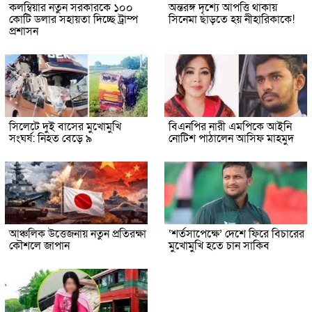
কলম্বিয়ার নতুন সরকারকে ১০০
অন্তরঙ্গ দৃশ্যে আপত্তি থাকায়
কোটি ডলার সহায়তা দিচ্ছে ট্রাম্প
সিনেমা ছাড়তে হয় নীহারিকাকে!
প্রশাসন
সিলেটে দুই বাসের মুখোমুখি
বিএনপির নারী এমপিকে আইনি
সংঘর্ষ: নিহত বেড়ে ৯
নোটিশ পাঠালেন আসিফ মাহমুদ
আঞ্চলিক উত্তেজনায় নতুন প্রতিরক্ষা
‘শর্তসাপেক্ষে’ দেশে ফিরে বিচারের
কৌশলে জাপান
মুখোমুখি হতে চান সাকিব