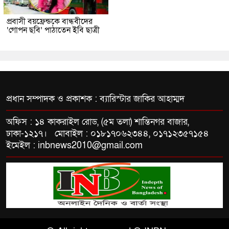
প্রবাসী বয়ফ্রেন্ডকে বান্ধবীদের
‘গোপন ছবি’ পাঠাতেন ইবি ছাত্রী
প্রধান সম্পাদক ও প্রকাশক : ব্যারিস্টার জাকির আহাম্মদ
অফিস : ১৪ কাকরাইল রোড, (৫ম তলা) শান্তিনগর বাজার,
ঢাকা-১২১৭। মোবাইল : ০১৮১৭০৬২৩৪৪, ০১৭১২৩৫৭১৫৪
ইমেইল : inbnews2010@gmail.com