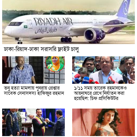
ঢাকা-রিয়াদ-ঢাকা সরাসরি ফ্লাইট চালু
তনু হত্যা মামলায় পুনরায় গ্রেপ্তার
১/১১ সময় তারেক রহমানকেও
সাবেক সেনাসদস্য হাফিজুর রহমান
আয়নাঘরে রেখে নির্যাতন করা
হয়েছিল: চিফ প্রসিকিউটর