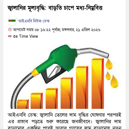
হবে: প্রধানমন্ত্রী
জ্বালানির মূল্যবৃদ্ধি: বাড়তি চাপে মধ্য-নিম্নবিত্ত
১৫ মাস পর দেশে ফিরছেন ইলিয়
আইএনবি নিউজ ডেস্ক
আপডেট সময় ০৮:১৬:২২ পূর্বাহ্ন, মঙ্গলবার, ২১ এপ্রিল ২০২৬
পুলিশ কোনো দলের বা গোষ্ঠীর ল
৩৪ Time View
স্বরাষ্ট্রমন্ত্রী
গাজীপুরে সাতজনকে হত্যার ঘটনা
হারুনসহ ১০ জন
ঢাকার চারপাশে সচল হবে নৌপথ, প্র
রাজধানীর দুই মেট্রো স্টেশনে ‘বো
আদালতকে বলতে চাইলাম ফাঁসি দি
আইএনবি ডেস্ক: জ্বালানি তেলের দাম বৃদ্ধির ঘোষণার পরপরই
লতিফ সিদ্দিকী
এর প্রভাব পড়তে শুরু করেছে জনজীবনে। জ্বালানির দাম
নতুন মামলায় গ্রেফতার দেখান
বাড়ানোর একদিন পরেই আবার গ্যাসের দাম বাড়ানোয় নতুন