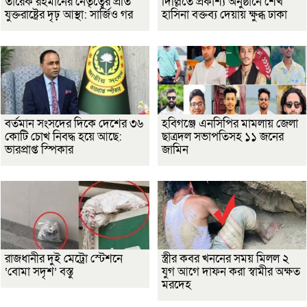
তারেক রহমানের নেতৃত্বের প্রতি
দিল্লিতে প্রকাশ্য অনুষ্ঠানে শেখ
যুক্তরাষ্ট্রের দৃঢ় আস্থা: সার্জিও গর
হাসিনা বক্তব্য দেয়ায় ক্ষুব্ধ ঢাকা
বর্তমান সংসদের দিকে দেশের ৩৬
হবিগঞ্জে এনসিপির মামলায় জেলা
কোটি চোখ নিবদ্ধ হয়ে আছে:
ছাত্রদল সভাপতিসহ ১১ জনের
ভারপ্রাপ্ত স্পিকার
জামিন
রাজধানীর দুই মেট্রো স্টেশনে
স্ত্রীর কবর খননের সময় মিলল ২
‘বোমা সদৃশ’ বস্তু
যুগ আগে দাফন করা স্বামীর অক্ষত
মরদেহ