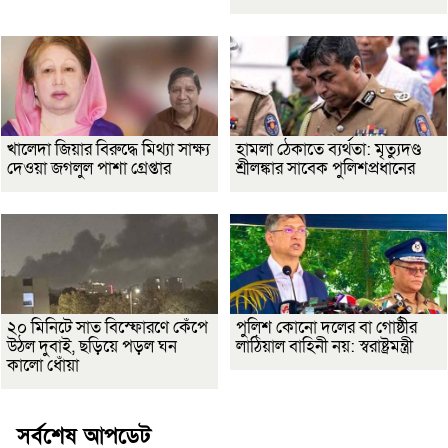
খালেদা জিয়ার বিরুদ্ধে মিথ্যা সাক্ষ্য
হামলা ঠেকাতে ব্যর্থতা: মৃত্যুদণ্ড
দেওয়া জগলুল পাশা গ্রেপ্তার
শ্রীলঙ্কার সাবেক পুলিশপ্রধানের
২০ মিনিটে সাত বিস্ফোরণে কেঁপে
পুলিশ কোনো দলের বা গোষ্ঠীর
উঠল দুবাই, ছড়িয়ে পড়ল ঘন
লাঠিয়াল বাহিনী নয়: স্বরাষ্ট্রমন্ত্রী
কালো ধোঁয়া
সর্বশেষ আপডেট