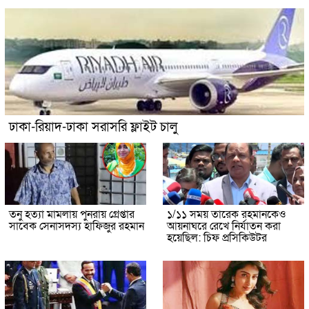
ঢাকা-রিয়াদ-ঢাকা সরাসরি ফ্লাইট চালু
তনু হত্যা মামলায় পুনরায় গ্রেপ্তার
১/১১ সময় তারেক রহমানকেও
সাবেক সেনাসদস্য হাফিজুর রহমান
আয়নাঘরে রেখে নির্যাতন করা
হয়েছিল: চিফ প্রসিকিউটর