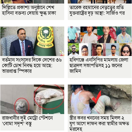
দিল্লিতে প্রকাশ্য অনুষ্ঠানে শেখ
তারেক রহমানের নেতৃত্বের প্রতি
হাসিনা বক্তব্য দেয়ায় ক্ষুব্ধ ঢাকা
যুক্তরাষ্ট্রের দৃঢ় আস্থা: সার্জিও গর
বর্তমান সংসদের দিকে দেশের ৩৬
হবিগঞ্জে এনসিপির মামলায় জেলা
কোটি চোখ নিবদ্ধ হয়ে আছে:
ছাত্রদল সভাপতিসহ ১১ জনের
ভারপ্রাপ্ত স্পিকার
জামিন
রাজধানীর দুই মেট্রো স্টেশনে
স্ত্রীর কবর খননের সময় মিলল ২
‘বোমা সদৃশ’ বস্তু
যুগ আগে দাফন করা স্বামীর অক্ষত
মরদেহ