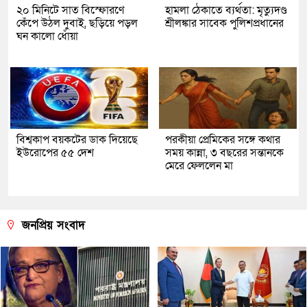
২০ মিনিটে সাত বিস্ফোরণে
হামলা ঠেকাতে ব্যর্থতা: মৃত্যুদণ্ড
কেঁপে উঠল দুবাই, ছড়িয়ে পড়ল
শ্রীলঙ্কার সাবেক পুলিশপ্রধানের
ঘন কালো ধোঁয়া
বিশ্বকাপ বয়কটের ডাক দিয়েছে
পরকীয়া প্রেমিকের সঙ্গে কথার
ইউরোপের ৫৫ দেশ
সময় কান্না, ৩ বছরের সন্তানকে
মেরে ফেললেন মা
জনপ্রিয় সংবাদ