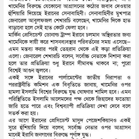
খামেনির বিরুদ্ধে যেকোনো আগ্রাসনের কঠোর জবাব দেওয়ার
কলিমউল্লাহকে (ভিডিও)
হুঁশিয়ারি দিয়েছে ইরানের সেনাবাহিনী। সেনাবাহিনীর মুখপাত্র
জেনারেল আবুলফজল শেখারচি বলেছেন, খামেনির দিকে হাত
বাড়ানো হলে সেই হাত কেটে ফেলা হবে।
মার্কিন প্রেসিডেন্ট ডোনাল্ড ট্রাম্প ইরানে চলমান অস্থিরতার জন্য
খামেনিকে দায়ী করে শাসনব্যবস্থার পরিবর্তনের সময় এসেছে—
এমন মন্তব্য করার পরই তেহরান থেকে এই কড়া প্রতিক্রিয়া
এলো। জেনারেল শেখারচি বলেন, সর্বোচ্চ নেতাকে নিশানা করা
হলে তার প্রতিক্রিয়া শুধু ইরানে সীমাবদ্ধ থাকবে না; পুরো
বিশ্বেই আগুন জ্বলবে।
একই সঙ্গে ইরানের পার্লামেন্টের জাতীয় নিরাপত্তা ও
পররাষ্ট্রনীতি কমিশন এক বিবৃতিতে জানায়, খামেনির ওপর
হামলা ইসলামি বিশ্বের বিরুদ্ধে যুদ্ধ ঘোষণার শামিল হবে। এমন
পরিস্থিতিতে ইসলামি আলেমদের পক্ষ থেকে জিহাদের ফতোয়া
জারি হতে পারে এবং বিশ্বব্যাপী প্রতিক্রিয়া দেখা দেবে বলে
সতর্ক করা হয়।
এর আগে ইরানের প্রেসিডেন্ট মাসুদ পেজেশকিয়ানও একই
সুরে হুঁশিয়ারি দিয়ে বলেন, সর্বোচ্চ নেতার ওপর আগ্রাসন
মানেই ইরানি জনগণের বিরুদ্ধে পূর্ণাঙ্গ যুদ্ধ।