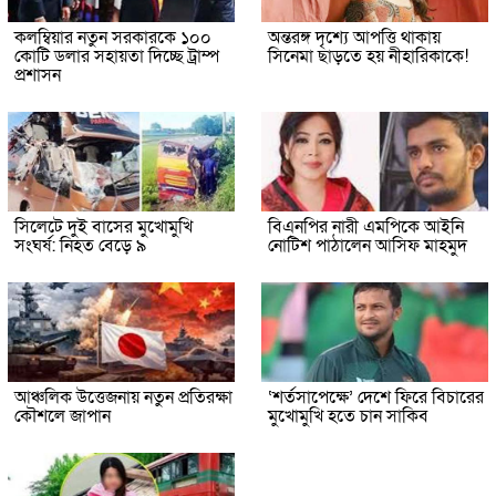
কলম্বিয়ার নতুন সরকারকে ১০০
অন্তরঙ্গ দৃশ্যে আপত্তি থাকায়
কোটি ডলার সহায়তা দিচ্ছে ট্রাম্প
সিনেমা ছাড়তে হয় নীহারিকাকে!
প্রশাসন
সিলেটে দুই বাসের মুখোমুখি
বিএনপির নারী এমপিকে আইনি
সংঘর্ষ: নিহত বেড়ে ৯
নোটিশ পাঠালেন আসিফ মাহমুদ
আঞ্চলিক উত্তেজনায় নতুন প্রতিরক্ষা
‘শর্তসাপেক্ষে’ দেশে ফিরে বিচারের
কৌশলে জাপান
মুখোমুখি হতে চান সাকিব