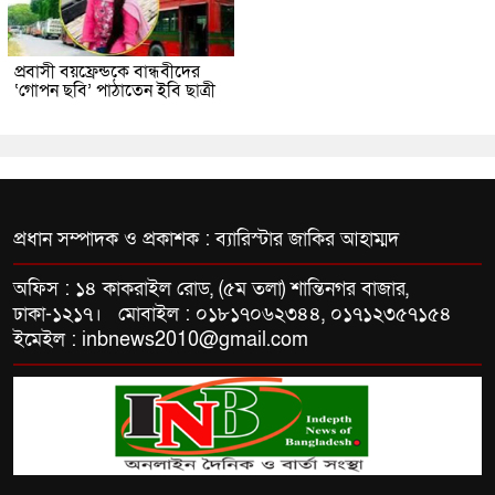
প্রবাসী বয়ফ্রেন্ডকে বান্ধবীদের
‘গোপন ছবি’ পাঠাতেন ইবি ছাত্রী
প্রধান সম্পাদক ও প্রকাশক : ব্যারিস্টার জাকির আহাম্মদ
অফিস : ১৪ কাকরাইল রোড, (৫ম তলা) শান্তিনগর বাজার,
ঢাকা-১২১৭। মোবাইল : ০১৮১৭০৬২৩৪৪, ০১৭১২৩৫৭১৫৪
ইমেইল : inbnews2010@gmail.com