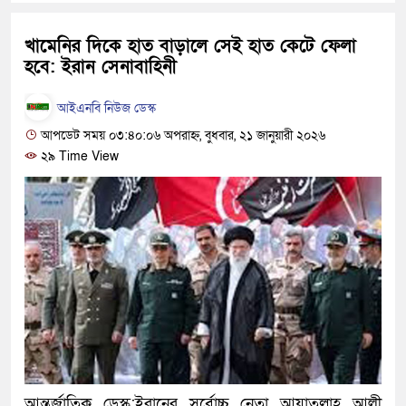
হবে: প্রধানমন্ত্রী
খামেনির দিকে হাত বাড়ালে সেই হাত কেটে ফেলা
১৫ মাস পর দেশে ফিরছেন ইলিয়
হবে: ইরান সেনাবাহিনী
পুলিশ কোনো দলের বা গোষ্ঠীর ল
আইএনবি নিউজ ডেস্ক
স্বরাষ্ট্রমন্ত্রী
আপডেট সময় ০৩:৪০:০৬ অপরাহ্ন, বুধবার, ২১ জানুয়ারী ২০২৬
২৯ Time View
গাজীপুরে সাতজনকে হত্যার ঘটনা
হারুনসহ ১০ জন
ঢাকার চারপাশে সচল হবে নৌপথ, প্
রাজধানীর দুই মেট্রো স্টেশনে ‘বো
আদালতকে বলতে চাইলাম ফাঁসি দি
লতিফ সিদ্দিকী
নতুন মামলায় গ্রেফতার দেখান
আন্তর্জাতিক ডেস্ক:ইরানের সর্বোচ্চ নেতা আয়াতুল্লাহ আলী