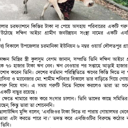
োলার চরফ্যাশনে কিস্তির টাকা না পেয়ে অসহায় পরিবারের একটি গরু
ঠেছে দক্ষিণ আইচা গ্রামীণ জনউন্নয়ন সংস্থা নামের একটি এ
।
ম্বর) বিকালে উপজেলার চরমানিকা ইউনিয়ন ৬ নম্বর ওয়ার্ড দৌলতপুর গ্র
্চন মিস্ত্রির স্ত্রী কুলসুম বেগম জানান, সম্প্রতি তিনি দক্ষিণ আইচা গ
থেকে ৭০ হাজার টাকা ঋণ নেন। ঋণ নেওয়ার পর সপ্তাহে আড়াই হাজার
িশোধ করেন তিনি। দেশের বর্তমান পরিস্থিতিতে ঋণের কিস্তি দিতে না 
াসিনা ও ম্যানেজার মো. শামীম শনিবার বিকালে তার বাড়িতে গিয়ে গো
গরু নিয়ে যান। এ সময় গরুটি নিতে নিষেধ করলেও তারা তা শুন
 একটি বাছুর রয়েছে।
ি ক্ষেতে খামারে কাজ করে সংসার চালান। তিনি তাদের কাছে সমিতির
েন, কিন্তু তারা তা শোনেননি।
য ছালাউদ্দিন মুন্সি বলেন, ‘এনজিওর টাকা দিতে না পারায় গোয়ালঘর থেক
ারা এটা করতে পারে না।’ তদন্ত করে এনজিওটির বিরুদ্ধে কঠোর ব্য
 তিনি।