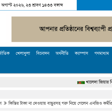
 অগাস্ট ২০২৬, ২৩ শ্রাবণ ১৪৩৩ বঙ্গাব্দ
্জাতিক
খেলাধুলা
বিনোদন
অর্থনীতি
ক্যাম্পাস
গণমাধ্যম
খালেদা জিয়ার বিরুদ্ধে মিথ্যা
দেশটা আমাদের সবার, পরিবেশ
পুলিশ কোনো দলের বা গোষ্ঠীর লা
শ
কিস্তির টাকা না দেওয়ায় বাছুরসহ গরু নিয়ে গেলেন এনজিও কর্মীর