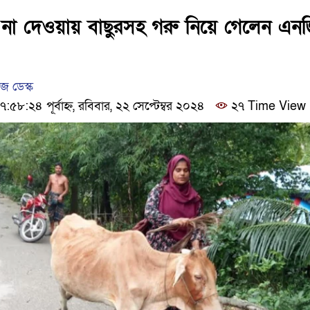
ঢাকার চারপাশে সচল হবে নৌপথ,
কা না দেওয়ায় বাছুরসহ গরু নিয়ে গেলেন এন
আদালতকে বলতে চাইলাম ফাঁসি
 ডেস্ক
:২৪ পূর্বাহ্ন, রবিবার, ২২ সেপ্টেম্বর ২০২৪
২৭ Time View