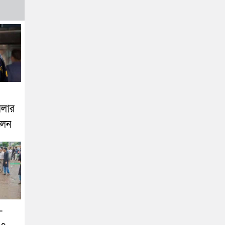
মলার
ালেন
-