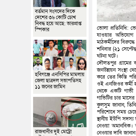
বর্তমান সংসদের দিকে
দেশের ৩৬ কোটি চোখ
নিবদ্ধ হয়ে আছে: ভারপ্রাপ্ত
ভোলা প্রতিনিধি: ভ
স্পিকার
যাওয়ার অভিযোগ উ
মাঠকর্মীদের বিরুদ্ধে
শনিবার (২১ সেপ্টে
ঘটনা ঘটে।
দৌলতপুর গ্রামের কাঞ
জনউন্নয়ন সংস্থা 
হবিগঞ্জে এনসিপির মামলায়
করে তের কিস্তি পর
জেলা ছাত্রদল সভাপতিসহ
ওই এনজিওর কর্মী হ
১১ জনের জামিন
থেকে একটি গাভী 
গাভিটির চার মাসের
কুলসুম জানান, তিন
পরিশোধে সময় চেয়েছ
স্থানীয় ইউপি সদস্
নেওয়া অমানবিক। ত
রাজধানীর দুই মেট্রো
নেওয়ার দাবি জানান