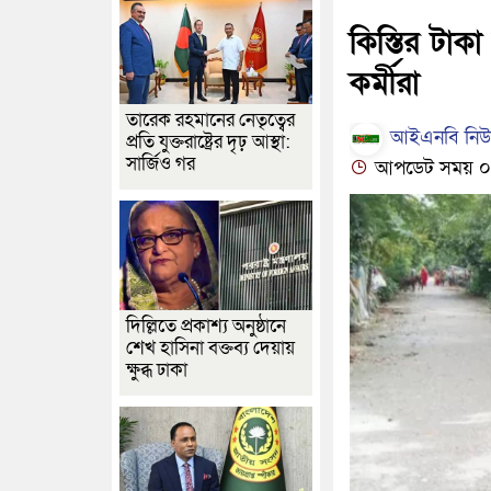
কিস্তির টা
কর্মীরা
তারেক রহমানের নেতৃত্বের
আইএনবি নিউজ
প্রতি যুক্তরাষ্ট্রের দৃঢ় আস্থা:
সার্জিও গর
আপডেট সময় ০৭:৫৮
দিল্লিতে প্রকাশ্য অনুষ্ঠানে
শেখ হাসিনা বক্তব্য দেয়ায়
ক্ষুব্ধ ঢাকা