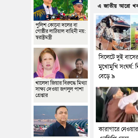
এ জাতীয় আরো খ
পুলিশ কোনো দলের বা
গোষ্ঠীর লাঠিয়াল বাহিনী নয়:
স্বরাষ্ট্রমন্ত্রী
সিলেটে দুই বাসে
মুখোমুখি সংঘর্ষ: 
বেড়ে ৯
খালেদা জিয়ার বিরুদ্ধে মিথ্যা
সাক্ষ্য দেওয়া জগলুল পাশা
গ্রেপ্তার
কারাগারে নেওয়া