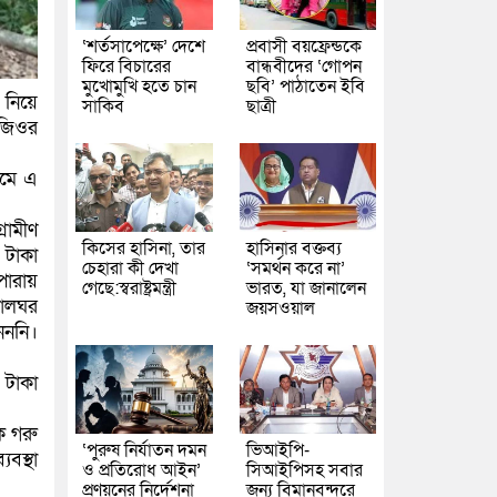
‘শর্তসাপেক্ষে’ দেশে
প্রবাসী বয়ফ্রেন্ডকে
ফিরে বিচারের
বান্ধবীদের ‘গোপন
মুখোমুখি হতে চান
ছবি’ পাঠাতেন ইবি
 নিয়ে
সাকিব
ছাত্রী
নজিওর
ামে এ
্রামীণ
কিসের হাসিনা, তার
হাসিনার বক্তব্য
 টাকা
চেহারা কী দেখা
‘সমর্থন করে না’
পারায়
গেছে:স্বরাষ্ট্রমন্ত্রী
ভারত, যা জানালেন
য়ালঘর
জয়সওয়াল
েননি।
 টাকা
ে গরু
‘পুরুষ নির্যাতন দমন
ভিআইপি-
বস্থা
ও প্রতিরোধ আইন’
সিআইপিসহ সবার
প্রণয়নের নির্দেশনা
জন্য বিমানবন্দরে