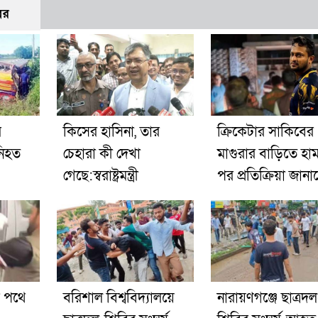
বর
র
কিসের হাসিনা, তার
ক্রিকেটার সাকিবের
নিহত
চেহারা কী দেখা
মাগুরার বাড়িতে হা
গেছে:স্বরাষ্ট্রমন্ত্রী
পর প্রতিক্রিয়া জান
র পথে
বরিশাল বিশ্ববিদ্যালয়ে
নারায়ণগঞ্জে ছাত্রদল