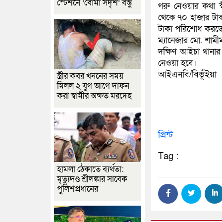
স্টেশনে ‘বোমা সদৃশ’ বস্তু
গরু নেওয়ার কথা স্
থেকে ৭০ হাজার টা
টাকা পরিশোধ করতে 
ম্যানেজার মো. শামী
দক্ষিণ আইচা থানা
নেওয়া হবে।
আইএনবি/বিভূঁইয়া
স্ত্রীর কবর খননের সময়
মিলল ২ যুগ আগে দাফন
করা স্বামীর অক্ষত মরদেহ
প্রিন্ট
Tag :
হামলা ঠেকাতে ব্যর্থতা:
মৃত্যুদণ্ড শ্রীলঙ্কার সাবেক
পুলিশপ্রধানের