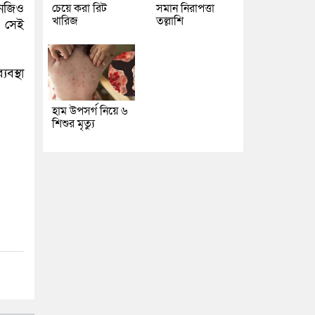
এনজিও
চেয়ে করা রিট
সমান নিরাপত্তা
খারিজ
তল্লাশি
। সেই
বস্থা
হাম উপসর্গ নিয়ে ৬
শিশুর মৃত্যু