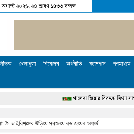
 অগাস্ট ২০২৬, ২৪ শ্রাবণ ১৪৩৩ বঙ্গাব্দ
্জাতিক
খেলাধুলা
বিনোদন
অর্থনীতি
ক্যাম্পাস
গণমাধ্যম
খালেদা জিয়ার বিরুদ্ধে মিথ্যা সাক্ষ্য দেওয়া জ
দেশটা আমাদের সবার, পরিবেশও আমাদেরই রক্ষ
পুলিশ কোনো দলের বা গোষ্ঠীর লাঠিয়াল বাহিনী নয়: 
লা
আইরিশদের উড়িয়ে সবচেয়ে বড় জয়ের রেকর্ড