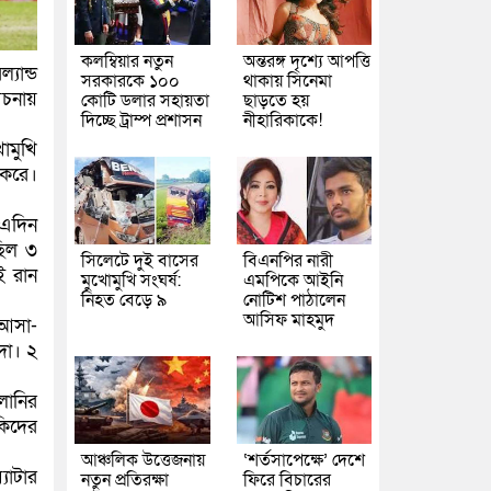
কলম্বিয়ার নতুন
অন্তরঙ্গ দৃশ্যে আপত্তি
্যান্ড
সরকারকে ১০০
থাকায় সিনেমা
চনায়
কোটি ডলার সহায়তা
ছাড়তে হয়
দিচ্ছে ট্রাম্প প্রশাসন
নীহারিকাকে!
োমুখি
 করে।
 এদিন
ছিল ৩
সিলেটে দুই বাসের
বিএনপির নারী
ই রান
মুখোমুখি সংঘর্ষ:
এমপিকে আইনি
নিহত বেড়ে ৯
নোটিশ পাঠালেন
আসিফ মাহমুদ
 আসা-
দা। ২
লানির
কিদের
আঞ্চলিক উত্তেজনায়
‘শর্তসাপেক্ষে’ দেশে
যাটার
নতুন প্রতিরক্ষা
ফিরে বিচারের