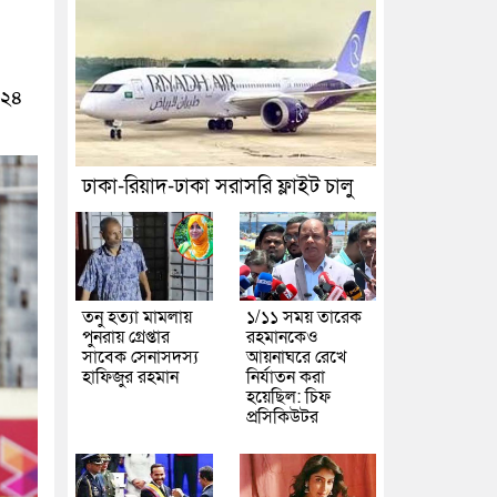
 নির্দেশনা
রাজধানীর দুই মেট্রো স্টেশনে ‘বোমা সদৃশ’ বস্তু
স্তুত আছি: লতিফ সিদ্দিকী
নতুন মামলায় গ্রেফতার দেখানো হল
০২৪
ঢাকা-রিয়াদ-ঢাকা সরাসরি ফ্লাইট চালু
তনু হত্যা মামলায়
১/১১ সময় তারেক
পুনরায় গ্রেপ্তার
রহমানকেও
সাবেক সেনাসদস্য
আয়নাঘরে রেখে
হাফিজুর রহমান
নির্যাতন করা
হয়েছিল: চিফ
প্রসিকিউটর