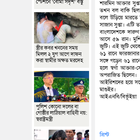
স্টেশনে ‘বোমা সদৃশ’ বস্তু
শারমিন আক্তার সুপ্
তখন বল বাকি ছিল 
বলে উড়িয়ে মারতে 
সাজান সুপ্তা। এটি 
বাংলাদেশকে দারুণ
আসে ৫৯ রান। মুর্
জুটি। এই জুটি থে
স্ত্রীর কবর খননের সময়
৬১ রানে ফারজানার
মিলল ২ যুগ আগে দাফন
করা স্বামীর অক্ষত মরদেহ
সঙ্গে গড়েন ৬১ রা
হলে স্বর্ণা আক্তা
অপরাজিত ছিলেন।
আইরিশদের হয়ে সর্ব
মাগুইর।
আইএনবি/বিভূঁইয়া
পুলিশ কোনো দলের বা
গোষ্ঠীর লাঠিয়াল বাহিনী নয়:
স্বরাষ্ট্রমন্ত্রী
প্রিন্ট