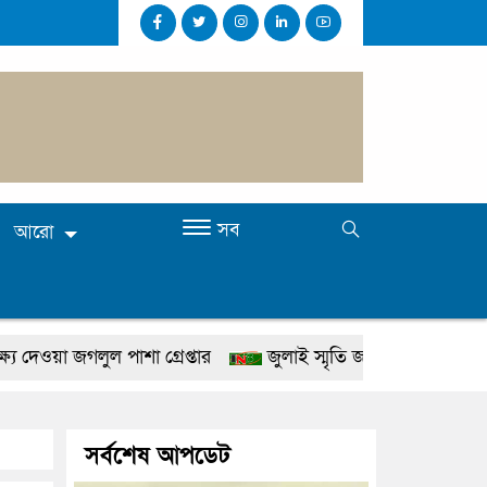
সব
আরো
গলুল পাশা গ্রেপ্তার
জুলাই স্মৃতি জাদুঘর উদ্বোধন করবেন প্রধানমন্ত্
া করতে হবে: প্রধানমন্ত্রী
১৫ মাস পর দেশে ফিরছেন ইলিয়াস 
স্বরাষ্ট্রমন্ত্রী
গাজীপুরে সাতজনকে হত্যার ঘটনায় বিচারের ম
সর্বশেষ আপডেট