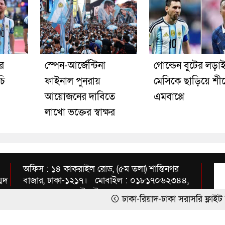
ার
স্পেন-আর্জেন্টিনা
গোল্ডেন বুটের লড়া
চি
ফাইনাল পুনরায়
মেসিকে ছাড়িয়ে শীর্
আয়োজনের দাবিতে
এমবাপ্পে
লাখো ভক্তের স্বাক্ষর
অফিস : ১৪ কাকরাইল রোড, (৫ম তলা) শান্তিনগর
্মদ
বাজার, ঢাকা-১২১৭। মোবাইল : ০১৮১৭০৬২৩৪৪,
০১৭১২৩৫৭১৫৪ ইমেইল :
ঢাকা-রিয়াদ-ঢাকা সরাসরি ফ্লাইট চালু
তনু হ
inbnews2010@gmail.com
কলম্বিয়ার নতুন সরকারকে ১০০ কোটি ডলার সহায়ত