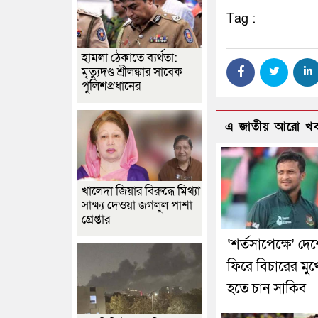
Tag :
হামলা ঠেকাতে ব্যর্থতা:
মৃত্যুদণ্ড শ্রীলঙ্কার সাবেক
পুলিশপ্রধানের
এ জাতীয় আরো খ
খালেদা জিয়ার বিরুদ্ধে মিথ্যা
সাক্ষ্য দেওয়া জগলুল পাশা
গ্রেপ্তার
‘শর্তসাপেক্ষে’ দে
ফিরে বিচারের মুখ
হতে চান সাকিব