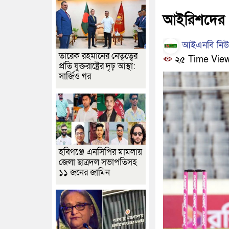
আইরিশদের 
আইএনবি নিউজ
তারেক রহমানের নেতৃত্বের
২৫ Time Vie
প্রতি যুক্তরাষ্ট্রের দৃঢ় আস্থা:
সার্জিও গর
হবিগঞ্জে এনসিপির মামলায়
জেলা ছাত্রদল সভাপতিসহ
১১ জনের জামিন