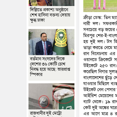
দিল্লিতে প্রকাশ্য অনুষ্ঠানে
শেখ হাসিনা বক্তব্য দেয়ায়
ক্রীড়া ডেস্ক: তিন ম
ক্ষুব্ধ ঢাকা
নারী দল। সফরকা
সবচেয়ে বড় জয়ের র
মিরপুর শের-ই-বাংলা
হয় দুই দল। টস জি
তাড়া করতে নেমে মা
রান বিবেচনায় এর 
বর্তমান সংসদের দিকে
ওয়ানডে ক্রিকেটে স
দেশের ৩৬ কোটি চোখ
উইকেটে ২৫০ রান। 
নিবদ্ধ হয়ে আছে: ভারপ্রাপ্ত
করেছিল নিগার সুলত
স্পিকার
বাংলাদেশের ছুঁড়ে দ
যাওয়ার মিছিলে ব্য
উইকেট নেন পেসার 
আইরিশ মেয়েদের মধ
ব্যাট থেকে। ১৯ রা
কেউ দুই অঙ্কের ঘর
রাজধানীর দুই মেট্রো
এর আগে মাত্র ৪ রা