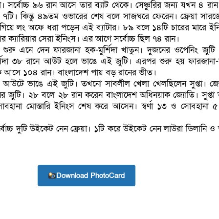
তা। সর্বোচ্চ ৯৬ রান আসে তার ব্যাট থেকে। সেঞ্চুরির জন্য যখন ৪ রান
৭টি। কিন্তু ৪৯তম ওভারের শেষ বলে সাজঘরে ফেরেন। ফ্রেয়া সারজে
গিয়ে লং অফে ধরা পড়েন এই ব্যাটার। ৮৯ বলে ১৪টি চারের মারে ইন
তার ক্যারিয়ার সেরা ইনিংস। এর আগে সর্বোচ্চ ছিল ৭৪ রান।
 শুরু এনে দেন ফারজানা হক-মুর্শিদা খাতুন। দুজনের ওপেনিং জুটি
শিদা ৩৮ রানে আউট হলে ভাঙে এই জুটি। এরপর শুরু হয় ফারজানা-সু
কে আসে ১০৪ রান। বাংলাদেশ পায় বড় রানের ভীত।
 আউটে ভাঙে এই জুটি। তখনো সাবলীল খেলা খেলছিলেন সুপ্তা। জ্
নের জুটি। ২৮ বলে ২৮ রান করেন বাংলাদেশ অধিনয়াক জ্যোতি। সুপ্ত
র-সোবহানা মোস্তারি ইনিংস শেষ করে আসেন। স্বর্ণা ১৩ ও সোবহানা ৫
োচ্চ দুটি উইকেট নেন ফ্রেয়া। ১টি করে উইকেট নেন লাউরা ডিলানি ও অ
Download PhotoCard