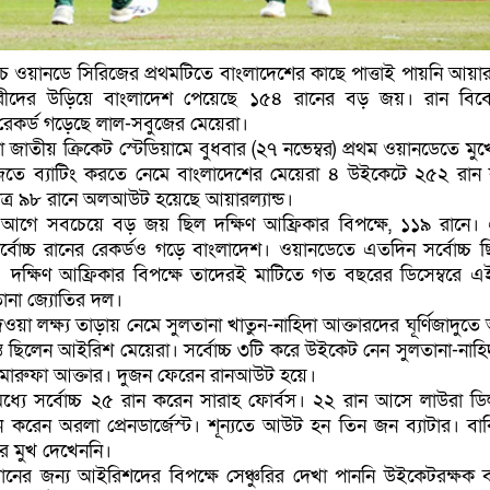
্যাচ ওয়ানডে সিরিজের প্রথমটিতে বাংলাদেশের কাছে পাত্তাই পায়নি আয়ারল
রীদের উড়িয়ে বাংলাদেশ পেয়েছে ১৫৪ রানের বড় জয়। রান বিবে
েকর্ড গড়েছে লাল-সবুজের মেয়েরা।
 জাতীয় ক্রিকেট স্টেডিয়ামে বুধবার (২৭ নভেম্বর) প্রথম ওয়ানডেতে মুখ
তে ব্যাটিং করতে নেমে বাংলাদেশের মেয়েরা ৪ উইকেটে ২৫২ রান
ত্র ৯৮ রানে অলআউট হয়েছে আয়ারল্যান্ড।
আগে সবচেয়ে বড় জয় ছিল দক্ষিণ আফ্রিকার বিপক্ষে, ১১৯ রানে।
র্বোচ্চ রানের রেকর্ডও গড়ে বাংলাদেশ। ওয়ানডেতে এতদিন সর্বোচ্চ 
দক্ষিণ আফ্রিকার বিপক্ষে তাদেরই মাটিতে গত বছরের ডিসেম্বরে এ
ানা জ্যোতির দল।
েওয়া লক্ষ্য তাড়ায় নেমে সুলতানা খাতুন-নাহিদা আক্তারদের ঘূর্ণিজাদুতে
স্ত ছিলেন আইরিশ মেয়েরা। সর্বোচ্চ ৩টি করে উইকেট নেন সুলতানা-নাহি
মারুফা আক্তার। দুজন ফেরেন রানআউট হয়ে।
্যে সর্বোচ্চ ২৫ রান করেন সারাহ ফোর্বস। ২২ রান আসে লাউরা ডি
ন করেন অরলা প্রেনডার্জেস্ট। শূন্যতে আউট হন তিন জন ব্যাটার। বা
ের মুখ দেখেননি।
নের জন্য আইরিশদের বিপক্ষে সেঞ্চুরির দেখা পাননি উইকেটরক্ষক ব্