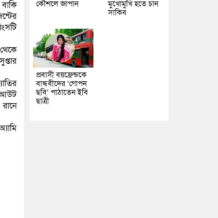
কৌশলে জাপান
মুখোমুখি হতে চান
 বাকি
সাকিব
ন্টের
িংসটি
 থেকে
প্তার
প্রবাসী বয়ফ্রেন্ডকে
যোতির
বান্ধবীদের ‘গোপন
ছবি’ পাঠাতেন ইবি
া আউট
ছাত্রী
 রানে
্যামি