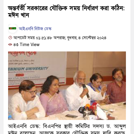
হবে: প্রধানমন্ত্রী
অন্তর্বর্তী সরকারের যৌক্তিক সময় নির্ধারণ করা কঠিন:
মঈন খান
১৫ মাস পর দেশে ফিরছেন ইলিয়াস কা
আইএনবি নিউজ ডেস্ক
পুলিশ কোনো দলের বা গোষ্ঠীর লাঠিয়া
আপডেট সময় ০১:৫১:৪৮ অপরাহ্ন, বুধবার, ৪ সেপ্টেম্বর ২০২৪
স্বরাষ্ট্রমন্ত্রী
৪৩ Time View
গাজীপুরে সাতজনকে হত্যার ঘটনায় বিচ
হারুনসহ ১০ জন
ঢাকার চারপাশে সচল হবে নৌপথ, প্রধানমন
রাজধানীর দুই মেট্রো স্টেশনে ‘বোমা সদৃ
আদালতকে বলতে চাইলাম ফাঁসি দিয়ে দে
লতিফ সিদ্দিকী
আইএনবি ডেস্ক: বিএনপির স্থায়ী কমিটির সদস্য ড. আব্দুল
নতুন মামলায় গ্রেফতার দেখানো হলো
মঈন বলেছেন, আজকে সরকার যৌক্তিক সময় দাবি করছে,