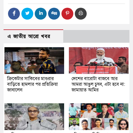
এ জাতীয় আরো খবর
ক্রিকেটার সাকিবের মাগুরার
দেশের বারোটা বাজবে আর
বাড়িতে হামলার পর প্রতিক্রিয়া
আমরা আঙুল চুষব, এটা হবে না:
জানালেন
জামায়াত আমির