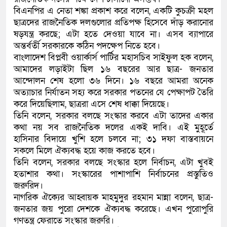
বিএনপির এ নেতা শঙ্কা প্রকাশ করে বলেন, একটি কুচক্রী মহল
ছাত্রদের রাজনৈতিক দলগুলোর প্রতিপক্ষ হিসেবে দাঁড় করানোর
ষড়যন্ত্র করছে; এটা হতে দেওয়া যাবে না। এসব ব্যাপারে
অন্তর্বর্তী সরকারকে কঠিন পদক্ষেপ নিতে হবে।
বাংলাদেশ বিপ্লবী ওয়ার্কার্স পার্টির মহাসচিব সাইফুল হক বলেন,
আমাদের লড়াইটা ছিল ১৬ বছরের আর ছাত্র- জনতার
আন্দোলন শেষ হলো ৩৬ দিনে। ১৬ বছরে আমরা অনেক
অত্যাচার নির্যাতন সহ্য করে সরকার পতনের যে পেক্ষাপট তৈরি
করে দিয়েছিলাম, ছাত্ররা এসে শেষ ধাক্কা দিয়েছে।
তিনি বলেন, সরকার বলছে সংস্কার করবে এটা তাদের একার
কথা নয় সব রাজনৈতিক দলের একই দাবি। এই মুহূর্তে
হাসিনার বিদায়ে খুশি হলে চলবে না; ৩১ দফা বাস্তবায়নে
সকলে মিলে ঐক্যবদ্ধ হয়ে কাজ করতে হবে।
তিনি বলেন, সরকার বলছে সংস্কার হলে নির্বাচন, এটা খুবই
হতাশার কথা। সংস্কারের পাশাপাশি নির্বাচনের প্রস্তুতিও
জরুরিদ।
নাগরিক ঐক্যের আহ্বায়ক মাহমুদুর রহমান মান্না বলেন, ছাত্র-
জনতার জয় পুরো দেশকে ঐক্যবদ্ধ করেছে। এখন পুরোপুরি
গণতন্ত্র ফেরাতে সংস্কার জরুরি।