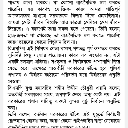
পাতায় লেখা থাকবে। যা কোনো রাজনৈতিক দল করতে
পারেনি। এর কারণও যৌক্তিক- কারণ আমরা শান্তিপূর্ণ
আন্দোলনের মাধ্যমে সরকারকে বিদায় দিতে চেয়েছিলাম।
আমরা ১৭টি জীবন দিয়েছি আর ছাত্ররা ১৭দিনে ১৭শ জীবন
দিয়েছে। এ কারণেই তারা সফল হতে পেরেছে। তিনি বলেন,
ছাত্র-জনতা যা পেরেছে তা রাজনৈতিক দল করতে পারেনি;
কারণ ছাত্রদের কোনো পিছুটান ছিল না।
বিএনপির এই সিনিয়র নেতা বলেন, গণতন্ত্র পূর্ণ রূপান্তর করতে
সুনির্দিষ্ট কিছু সংস্কার প্রয়োজন। কারণ সব সংস্কার নয়, এটা
একটি চলমান প্রক্রিয়া। সংস্কৃতর ও নির্বাচনকে পাশাপাশি নিয়ে
যেতে হবে। এক্ষেত্রে অন্তর্বর্তী সরকারের উচিত হবে পুলিশ
প্রশাসন ও নির্বাচন কাঠামো পরিবর্তন করে নির্বাচনের প্রস্তুতি
নেওয়া।
বিএনপি যুগ্ম মহাসচিব শহীদ উদ্দীন চৌধুরী এ্যানি বলেন,
অন্তর্বর্তী সরকারের সময়, জনগণই দেবে অন্য কেউ নয়। এই
সরকারের প্রধান দায়িত্ব একটা সুন্দর সুষ্ঠু নির্বাচন অনুষ্ঠিত
করা।
তিনি বলেন, বর্তমান সরকারের উচিৎ এই মুহূর্তে নির্বাচনী
রোডম্যাপ ঘোষণা করা; কারণ কেনো পাইপলাইন ছাড়া যেকোনো
রাজনৈতিক দলের পক্ষে দেশ চালানো অসম্ভব।