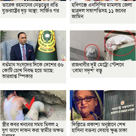
তারেক রহমানের নেতৃত্বের প্রতি
হবিগঞ্জে এনসিপির মামলায় জেলা
যুক্তরাষ্ট্রের দৃঢ় আস্থা: সার্জিও গর
ছাত্রদল সভাপতিসহ ১১ জনের
জামিন
বর্তমান সংসদের দিকে দেশের ৩৬
রাজধানীর দুই মেট্রো স্টেশনে
কোটি চোখ নিবদ্ধ হয়ে আছে:
‘বোমা সদৃশ’ বস্তু
ভারপ্রাপ্ত স্পিকার
স্ত্রীর কবর খননের সময় মিলল ২
দিল্লিতে প্রকাশ্য অনুষ্ঠানে শেখ
যুগ আগে দাফন করা স্বামীর অক্ষত
হাসিনা বক্তব্য দেয়ায় ক্ষুব্ধ ঢাকা