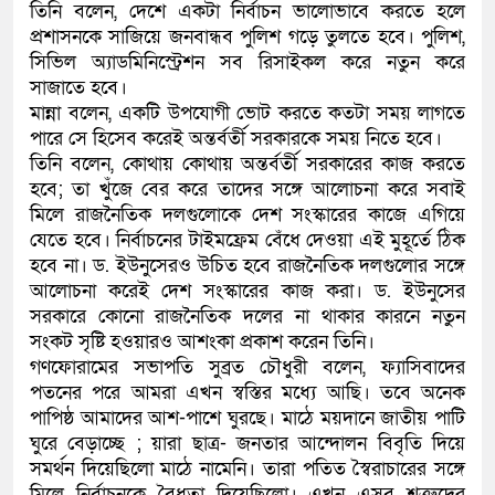
তিনি বলেন, দেশে একটা নির্বাচন ভালোভাবে করতে হলে
প্রশাসনকে সাজিয়ে জনবান্ধব পুলিশ গড়ে তুলতে হবে। পুলিশ,
সিভিল অ্যাডমিনিস্ট্রেশন সব রিসাইকল করে নতুন করে
সাজাতে হবে।
মান্না বলেন, একটি উপযোগী ভোট করতে কতটা সময় লাগতে
পারে সে হিসেব করেই অন্তর্বর্তী সরকারকে সময় নিতে হবে।
তিনি বলেন, কোথায় কোথায় অন্তর্বর্তী সরকারের কাজ করতে
হবে; তা খুঁজে বের করে তাদের সঙ্গে আলোচনা করে সবাই
মিলে রাজনৈতিক দলগুলোকে দেশ সংস্কারের কাজে এগিয়ে
যেতে হবে। নির্বাচনের টাইমফ্রেম বেঁধে দেওয়া এই মুহূর্তে ঠিক
হবে না। ড. ইউনুসেরও উচিত হবে রাজনৈতিক দলগুলোর সঙ্গে
আলোচনা করেই দেশ সংস্কারের কাজ করা। ড. ইউনুসের
সরকারে কোনো রাজনৈতিক দলের না থাকার কারনে নতুন
সংকট সৃষ্টি হওয়ারও আশংকা প্রকাশ করেন তিনি।
গণফোরামের সভাপতি সুব্রত চৌধুরী বলেন, ফ্যাসিবাদের
পতনের পরে আমরা এখন স্বস্তির মধ্যে আছি। তবে অনেক
পাপিষ্ঠ আমাদের আশ-পাশে ঘুরছে। মাঠে ময়দানে জাতীয় পাটি
ঘুরে বেড়াচ্ছে ; য়ারা ছাত্র- জনতার আন্দোলন বিবৃতি দিয়ে
সমর্থন দিয়েছিলো মাঠে নামেনি। তারা পতিত স্বৈরাচারের সঙ্গে
মিলে নির্বাচনকে বৈধতা দিয়েছিলো। এখন এসব শত্রুদের