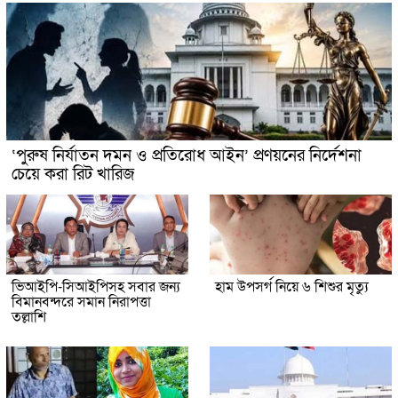
‘পুরুষ নির্যাতন দমন ও প্রতিরোধ আইন’ প্রণয়নের নির্দেশনা
চেয়ে করা রিট খারিজ
ভিআইপি-সিআইপিসহ সবার জন্য
হাম উপসর্গ নিয়ে ৬ শিশুর মৃত্যু
বিমানবন্দরে সমান নিরাপত্তা
তল্লাশি