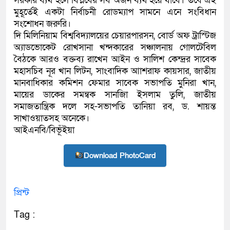
সরকার ব্যর্থ হলে বিপ্লবের সব অর্জন ব্যর্থ হয়ে যাবে। তবে এই
মুহূর্তেই একটা নির্বাচনী রোডম্যাপ সামনে এনে সংবিধান
সংশোধন জরুরি।
দি মিলিনিয়াম বিশ্ববিদ্যালয়ের চেয়ারপারসন, বোর্ড অফ ট্রাস্টিজ
অ্যাডভোকেট রোখসানা খন্দকারের সঞ্চালনায় গোলটেবিল
বৈঠকে আরও বক্তব্য রাখেন আইন ও সালিশ কেন্দ্রর সাবেক
মহাসচিব নূর খান লিটন, সাংবাদিক আাশরাফ কায়সার, জাতীয়
মানবাধিকার কমিশন ফেমার সাবেক সভাপতি মুনিরা খান,
মায়ের ডাকের সমন্বক সানজিা ইসলাম তুলি, জাতীয়
সমাজতান্ত্রিক দলে সহ-সভাপতি তানিয়া রব, ড. শায়ন্ত
সাখাওয়াতসহ অনেকে।
আইএনবি/বিভূঁইয়া
Download PhotoCard
প্রিন্ট
Tag :