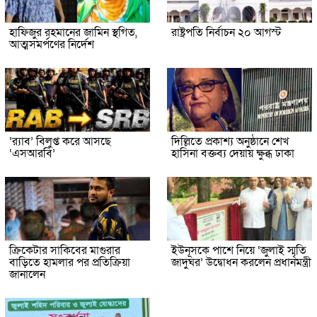
হাফিজুর রহমানের জামিন স্থগিত,
রাষ্ট্রপতি নির্বাচন ২০ আগস্ট
আত্মসমর্পণের নির্দেশ
‘র‍্যাব’ বিলুপ্ত করে আসছে
দিল্লিতে প্রকাশ্য অনুষ্ঠানে শেখ
‘এসআরবি’
হাসিনা বক্তব্য দেয়ায় ক্ষুব্ধ ঢাকা
ক্রিকেটার সাকিবের মাগুরার
ইউনূসকে পাশে নিয়ে ‘জুলাই স্মৃতি
বাড়িতে হামলার পর প্রতিক্রিয়া
জাদুঘর’ উদ্বোধন করলেন প্রধানমন্ত্রী
জানালেন