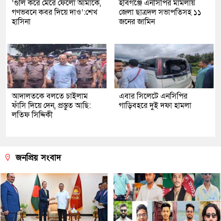
‘গুলি করে মেরে ফেলো আমাকে,
হবিগঞ্জে এনসিপির মামলায়
গণভবনে কবর দিয়ে দাও’:শেখ
জেলা ছাত্রদল সভাপতিসহ ১১
হাসিনা
জনের জামিন
আদালতকে বলতে চাইলাম
এবার সিলেটে এনসিপির
ফাঁসি দিয়ে দেন, প্রস্তুত আছি:
গাড়িবহরে দুই দফা হামলা
লতিফ সিদ্দিকী
জনপ্রিয় সংবাদ