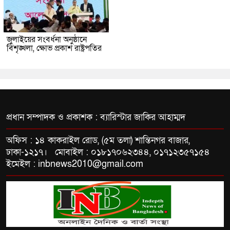
জুলাইয়ের সংবর্ধনা অনুষ্ঠানে
বিশৃঙ্খলা, ক্ষোভ প্রকাশ রাষ্ট্রপতির
প্রধান সম্পাদক ও প্রকাশক : ব্যারিস্টার জাকির আহাম্মদ
অফিস : ১৪ কাকরাইল রোড, (৫ম তলা) শান্তিনগর বাজার,
ঢাকা-১২১৭। মোবাইল : ০১৮১৭০৬২৩৪৪, ০১৭১২৩৫৭১৫৪
ইমেইল : inbnews2010@gmail.com