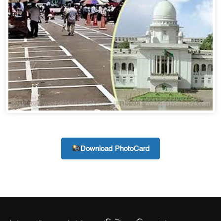
দেশটা আমাদের সবার, 
হবে: প্রধানমন্ত্রী
১৫ মাস পর দেশে ফিরছে
পুলিশ কোনো দলের বা গো
স্বরাষ্ট্রমন্ত্রী
গাজীপুরে সাতজনকে হত্য
হারুনসহ ১০ জন
Download PhotoCard
ঢাকার চারপাশে সচল হবে ন
রাজধানীর দুই মেট্রো স্ট
আদালতকে বলতে চাইলাম ফ
লতিফ সিদ্দিকী