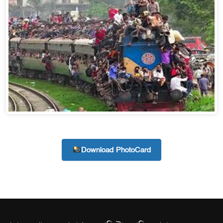
হবে: প্রধানমন্ত্রী
১৫ মাস পর দেশে ফিরছেন ই
পুলিশ কোনো দলের বা গোষ্ঠী
স্বরাষ্ট্রমন্ত্রী
গাজীপুরে সাতজনকে হত্যার ঘ
হারুনসহ ১০ জন
ঢাকার চারপাশে সচল হবে নৌপথ,
Download PhotoCard
রাজধানীর দুই মেট্রো স্টেশনে
আদালতকে বলতে চাইলাম ফাঁস
লতিফ সিদ্দিকী
নতুন মামলায় গ্রেফতার দে