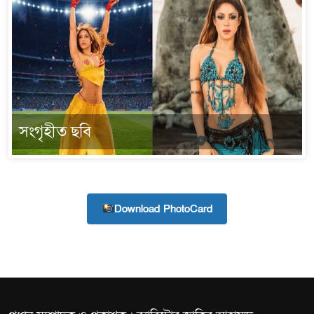
হবে: প্রধানমন্ত্রী
১৫ মাস পর দেশে ফিরছেন ই
পুলিশ কোনো দলের বা গোষ্ঠী
স্বরাষ্ট্রমন্ত্রী
সংগৃহীত ছবি
গাজীপুরে সাতজনকে হত্যার ঘ
হারুনসহ ১০ জন
ঢাকার চারপাশে সচল হবে নৌপথ,
Download PhotoCard
রাজধানীর দুই মেট্রো স্টেশনে 
আদালতকে বলতে চাইলাম ফাঁসি
লতিফ সিদ্দিকী
নতুন মামলায় গ্রেফতার দে