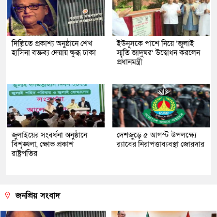
দিল্লিতে প্রকাশ্য অনুষ্ঠানে শেখ
ইউনূসকে পাশে নিয়ে ‘জুলাই
হাসিনা বক্তব্য দেয়ায় ক্ষুব্ধ ঢাকা
স্মৃতি জাদুঘর’ উদ্বোধন করলেন
প্রধানমন্ত্রী
জুলাইয়ের সংবর্ধনা অনুষ্ঠানে
দেশজুড়ে ৫ আগস্ট উপলক্ষ্যে
বিশৃঙ্খলা, ক্ষোভ প্রকাশ
র‌্যাবের নিরাপত্তাব্যবস্থা জোরদার
রাষ্ট্রপতির
জনপ্রিয় সংবাদ