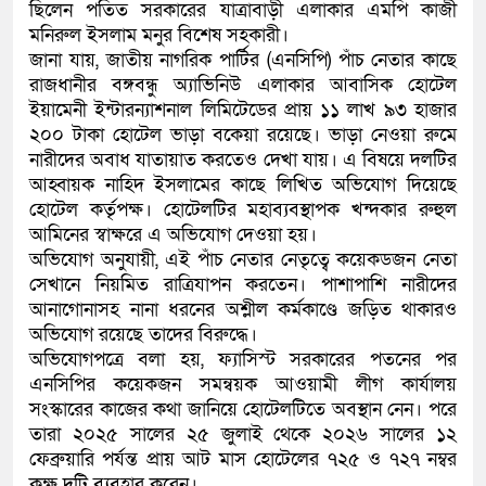
ছিলেন পতিত সরকারের যাত্রাবাড়ী এলাকার এমপি কাজী
মনিরুল ইসলাম মনুর বিশেষ সহকারী।
জানা যায়, জাতীয় নাগরিক পার্টির (এনসিপি) পাঁচ নেতার কাছে
রাজধানীর বঙ্গবন্ধু অ্যাভিনিউ এলাকার আবাসিক হোটেল
ইয়ামেনী ইন্টারন্যাশনাল লিমিটেডের প্রায় ১১ লাখ ৯৩ হাজার
২০০ টাকা হোটেল ভাড়া বকেয়া রয়েছে। ভাড়া নেওয়া রুমে
নারীদের অবাধ যাতায়াত করতেও দেখা যায়। এ বিষয়ে দলটির
আহ্বায়ক নাহিদ ইসলামের কাছে লিখিত অভিযোগ দিয়েছে
হোটেল কর্তৃপক্ষ। হোটেলটির মহাব্যবস্থাপক খন্দকার রুহুল
আমিনের স্বাক্ষরে এ অভিযোগ দেওয়া হয়।
অভিযোগ অনুযায়ী, এই পাঁচ নেতার নেতৃত্বে কয়েকডজন নেতা
সেখানে নিয়মিত রাত্রিযাপন করতেন। পাশাপাশি নারীদের
আনাগোনাসহ নানা ধরনের অশ্লীল কর্মকাণ্ডে জড়িত থাকারও
অভিযোগ রয়েছে তাদের বিরুদ্ধে।
অভিযোগপত্রে বলা হয়, ফ্যাসিস্ট সরকারের পতনের পর
এনসিপির কয়েকজন সমন্বয়ক আওয়ামী লীগ কার্যালয়
সংস্কারের কাজের কথা জানিয়ে হোটেলটিতে অবস্থান নেন। পরে
তারা ২০২৫ সালের ২৫ জুলাই থেকে ২০২৬ সালের ১২
ফেব্রুয়ারি পর্যন্ত প্রায় আট মাস হোটেলের ৭২৫ ও ৭২৭ নম্বর
কক্ষ দুটি ব্যবহার করেন।