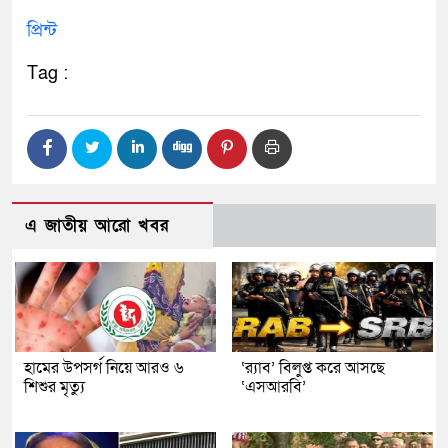
প্রিন্ট
Tag :
এ জাতীয় আরো খবর
হামের উপসর্গ নিয়ে আরও ৬
‘র‍্যাব’ বিলুপ্ত করে আসছে
শিশুর মৃত্যু
‘এসআরবি’