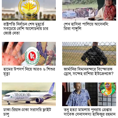
রাষ্ট্রপতি নির্বাচন শেষ মুহূর্তে
শেখ হাসিনা পালিয়ে আসেননি:
সবচেয়ে বেশি আলোচনায় চার
রিভা গাঙ্গুলি
জ্যেষ্ঠ নেতা
হামের উপসর্গ নিয়ে আরও ৬ শিশুর
জার্মানির বিমানবন্দরে বিস্ফোরক
মৃত্যু
ড্রোন, সন্দেহ রাশিয়া ইউক্রেনকে?
ঢাকা-রিয়াদ-ঢাকা সরাসরি ফ্লাইট
তনু হত্যা মামলায় পুনরায় গ্রেপ্তার
চালু
সাবেক সেনাসদস্য হাফিজুর রহমান