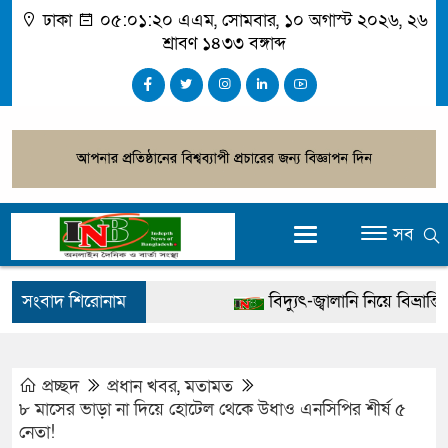
ঢাকা
০৫:০১:২১ এএম
, সোমবার, ১০ অগাস্ট ২০২৬, ২৬
শ্রাবণ ১৪৩৩ বঙ্গাব্দ
সব
সংবাদ শিরোনাম
বিদ্যুৎ-জ্বালানি নিয়ে বিভ্রান্তি ছড়াব
খালেদা জিয়ার বিরুদ্ধে মিথ্যা সা
গ্রেপ্তার
প্রচ্ছদ
প্রধান খবর
,
মতামত
৮ মাসের ভাড়া না দিয়ে হোটেল থেকে উধাও এনসিপির শীর্ষ ৫
জুলাই স্মৃতি জাদুঘর উদ্বোধন করবেন
নেতা!