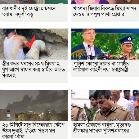
রাজধানীর দুই মেট্রো স্টেশনে
খালেদা জিয়ার বিরুদ্ধে মিথ্যা সাক্ষ্য
‘বোমা সদৃশ’ বস্তু
দেওয়া জগলুল পাশা গ্রেপ্তার
স্ত্রীর কবর খননের সময় মিলল ২
পুলিশ কোনো দলের বা গোষ্ঠীর
যুগ আগে দাফন করা স্বামীর অক্ষত
লাঠিয়াল বাহিনী নয়: স্বরাষ্ট্রমন্ত্রী
মরদেহ
২০ মিনিটে সাত বিস্ফোরণে কেঁপে
হামলা ঠেকাতে ব্যর্থতা: মৃত্যুদণ্ড
উঠল দুবাই, ছড়িয়ে পড়ল ঘন
শ্রীলঙ্কার সাবেক পুলিশপ্রধানের
কালো ধোঁয়া