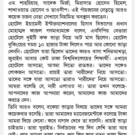
এম শাহরিয়ার, সাদেক মির্জা, মিরাসাত হোসেন হিমেল,
শাখাওয়াত হোসেন ও তাওসীপ। এই পাঁচজনের নেতৃত্বে আরও
কয়েক ডজন নেতা সেখানে নিয়মিত অবস্থান করতেন।
হোটেল ইয়ামেনী ইন্টারন্যাশনালের হিসাব বিভাগের প্রধান
মোহাম্মদ কাজল গণমাধ্যমকে বলেন, এনসিপির নেতারা
হোটেলে দুইটি কক্ষ ভাড়া নিয়ে আট মাস ছিলেন। হোটেল
বুকিংয়ের সময় ১০ হাজার টাকা দিলেও পরে আর কোনো ভাড়া
দেননি। হোটেলে যারা ছিলেন তাদের কারও বাসা শনিরআখড়া,
জুরাইন আবার কেউ ঢাকা বিশ্ববিদ্যালয়ের শিক্ষার্থী। এখানে
হোটেলে আসতো, আড্ডা দিতো রাতভর। তাদের সঙ্গেও
লোকজন আসতো। প্রায়ই তারা ‘নারীদের’ নিয়ে আসতো।
তাদের সঙ্গে যারা আসতো তারাও ‘নারীদের’ নিয়ে আসতো।
আমরা বলেছি যে, নারী এলাওড না। তারা তখন বলেছে-
আপনাদের কাজ আপনারা করেন, আমাদের কাজ আমাদের
করতে দেন।
তিনি আরও বলেন, বকেয়া ভাড়ার বিষয়ে তাদের সঙ্গে আমরা
কয়েকবার বসেছি। তারা আমাদের ম্যানেজমেন্টকে বলেছে টাকা
আমরা দিয়ে দেবো। কবে নাগাদ দেবে তা বলেনি। প্রায়ই ভাড়া
চাইতাম। তারা ঘুরাইত। নির্বাচনের পর দিন দেখি তারা আর
নেই। পরে আমরা তালা ভেঙে রুম ক্লিন করে নতুন তালা দিয়ে