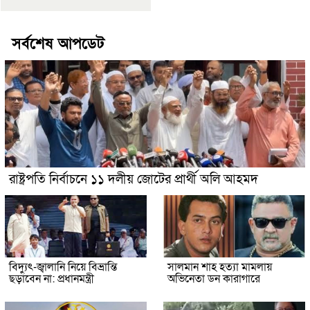
সর্বশেষ আপডেট
রাষ্ট্রপতি নির্বাচনে ১১ দলীয় জোটের প্রার্থী অলি আহমদ
বিদ্যুৎ-জ্বালানি নিয়ে বিভ্রান্তি
সালমান শাহ হত্যা মামলায়
ছড়াবেন না: প্রধানমন্ত্রী
অভিনেতা ডন কারাগারে