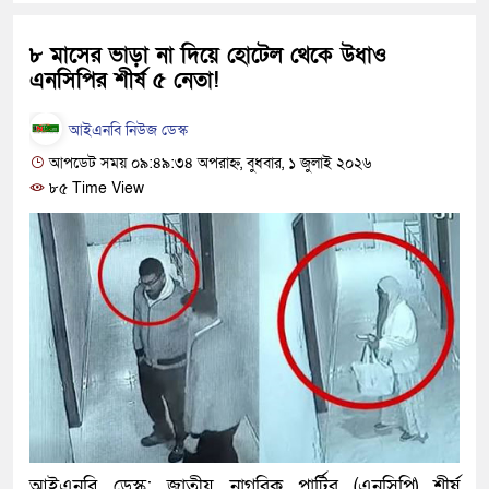
দেশটা আমাদের সবার, পরিবেশও
৮ মাসের ভাড়া না দিয়ে হোটেল থেকে উধাও
হবে: প্রধানমন্ত্রী
এনসিপির শীর্ষ ৫ নেতা!
১৫ মাস পর দেশে ফিরছেন ইলিয়া
আইএনবি নিউজ ডেস্ক
পুলিশ কোনো দলের বা গোষ্ঠীর লা
আপডেট সময় ০৯:৪৯:৩৪ অপরাহ্ন, বুধবার, ১ জুলাই ২০২৬
৮৫ Time View
স্বরাষ্ট্রমন্ত্রী
গাজীপুরে সাতজনকে হত্যার ঘটনায়
হারুনসহ ১০ জন
ঢাকার চারপাশে সচল হবে নৌপথ, প্র
রাজধানীর দুই মেট্রো স্টেশনে ‘বোম
আদালতকে বলতে চাইলাম ফাঁসি দি
লতিফ সিদ্দিকী
আইএনবি ডেস্ক: জাতীয় নাগরিক পার্টির (এনসিপি) শীর্ষ