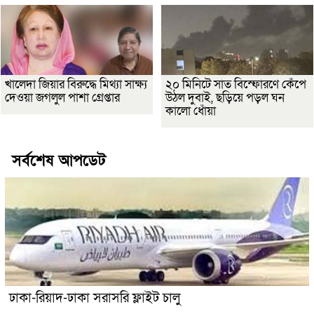
খালেদা জিয়ার বিরুদ্ধে মিথ্যা সাক্ষ্য
২০ মিনিটে সাত বিস্ফোরণে কেঁপে
দেওয়া জগলুল পাশা গ্রেপ্তার
উঠল দুবাই, ছড়িয়ে পড়ল ঘন
কালো ধোঁয়া
সর্বশেষ আপডেট
ঢাকা-রিয়াদ-ঢাকা সরাসরি ফ্লাইট চালু