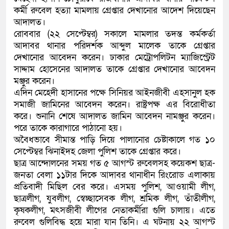
কর্মী রুবেল হত্যা মামলায় গ্রেপ্তার দেখানোর আদেশ দিয়েছেন
কলিমউল্লাহকে (ভিডিও)
আদালত।
রোববার (২২ সেপ্টেম্বর) সকালে মামলার তদন্ত কর্মকর্তা
আদাবর থানার পরিদর্শক আব্দুল মালেক তাকে গ্রেপ্তার
দেখানোর আবেদন করেন। ঢাকার মেট্রোপলিটন ম্যাজিস্ট্রেট
সাদ্দাম হোসেনের আদালত তাকে গ্রেপ্তার দেখানোর আবেদন
মঞ্জুর করেন।
এদিন মেহেদী হাসানের পক্ষে সিনিয়র আইনজীবী এহসানুল হক
সমাজী জামিনের আবেদন করেন। রাষ্ট্রপক্ষ এর বিরোধীতা
করে। শুনানি শেষে আদালত জামিন আবেদন নামঞ্জুর করেন।
পরে তাকে কারাগারে পাঠানো হয়।
অবৈধভাবে সীমান্ত পাড়ি দিয়ে পালানোর চেষ্টাকালে গত ১০
সেপ্টেম্বর ঝিনাইদহ জেলা পুলিশ তাকে গ্রেপ্তার করে।
ছাত্র আন্দোলনের সময় গত ৫ আগস্ট রুবেলসহ কয়েকশ ছাত্র-
জনতা বেলা ১১টার দিকে আদাবর থানাধীন রিংরোড এলাকায়
প্রতিবাদী মিছিল বের করে। এসময় পুলিশ, আওয়ামী লীগ,
ছাত্রলীগ, যুবলীগ, স্বেচ্ছাসেবক লীগ, শ্রমিক লীগ, তাঁতীলীগ,
কৃষকলীগ, মৎসজীবী লীগের নেতাকর্মীরা গুলি চালায়। এতে
রুবেল গুলিবিদ্ধ হয়ে মারা যান তিনি। এ ঘটনায় ২২ আগস্ট