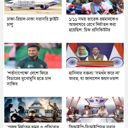
ঢাকা-রিয়াদ-ঢাকা সরাসরি ফ্লাইট
১/১১ সময় তারেক রহমানকেও
চালু
আয়নাঘরে রেখে নির্যাতন করা
হয়েছিল: চিফ প্রসিকিউটর
‘শর্তসাপেক্ষে’ দেশে ফিরে
হাসিনার বক্তব্য ‘সমর্থন করে না’
বিচারের মুখোমুখি হতে চান
ভারত, যা জানালেন জয়সওয়াল
সাকিব
‘পুরুষ নির্যাতন দমন ও প্রতিরোধ
ভিআইপি-সিআইপিসহ সবার