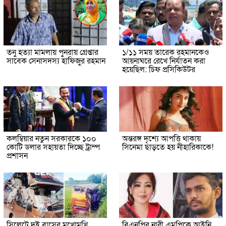
তনু হত্যা মামলায় পুনরায় গ্রেপ্তার
১/১১ সময় তারেক রহমানকেও
সাবেক সেনাসদস্য হাফিজুর রহমান
আয়নাঘরে রেখে নির্যাতন করা
হয়েছিল: চিফ প্রসিকিউটর
কলম্বিয়ার নতুন সরকারকে ১০০
অন্তরঙ্গ দৃশ্যে আপত্তি থাকায়
কোটি ডলার সহায়তা দিচ্ছে ট্রাম্প
সিনেমা ছাড়তে হয় নীহারিকাকে!
প্রশাসন
সিলেটে দুই বাসের মুখোমুখি
বিএনপির নারী এমপিকে আইনি