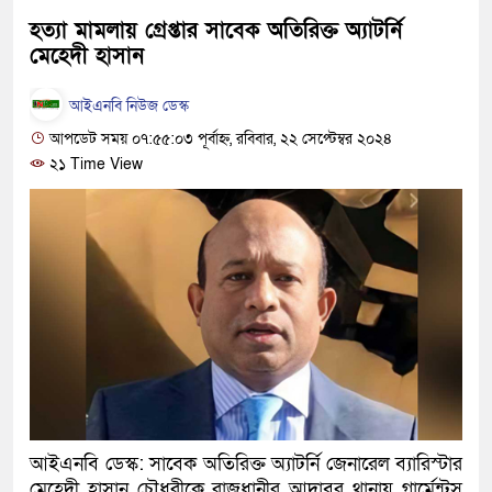
হবে: প্রধানমন্ত্রী
হত্যা মামলায় গ্রেপ্তার সাবেক অতিরিক্ত অ্যাটর্নি
মেহেদী হাসান
১৫ মাস পর দেশে ফিরছেন ইলিয়
আইএনবি নিউজ ডেস্ক
পুলিশ কোনো দলের বা গোষ্ঠীর ল
আপডেট সময় ০৭:৫৫:০৩ পূর্বাহ্ন, রবিবার, ২২ সেপ্টেম্বর ২০২৪
স্বরাষ্ট্রমন্ত্রী
২১ Time View
গাজীপুরে সাতজনকে হত্যার ঘটন
হারুনসহ ১০ জন
ঢাকার চারপাশে সচল হবে নৌপথ, প্
রাজধানীর দুই মেট্রো স্টেশনে ‘বো
আদালতকে বলতে চাইলাম ফাঁসি দ
লতিফ সিদ্দিকী
আইএনবি ডেস্ক: সাবেক অতিরিক্ত অ্যাটর্নি জেনারেল ব্যারিস্টার
নতুন মামলায় গ্রেফতার দেখান
মেহেদী হাসান চৌধুরীকে রাজধানীর আদাবর থানায় গার্মেন্টস