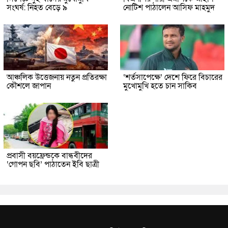
সংঘর্ষ: নিহত বেড়ে ৯
নোটিশ পাঠালেন আসিফ মাহমুদ
আঞ্চলিক উত্তেজনায় নতুন প্রতিরক্ষা
‘শর্তসাপেক্ষে’ দেশে ফিরে বিচারের
কৌশলে জাপান
মুখোমুখি হতে চান সাকিব
প্রবাসী বয়ফ্রেন্ডকে বান্ধবীদের
‘গোপন ছবি’ পাঠাতেন ইবি ছাত্রী