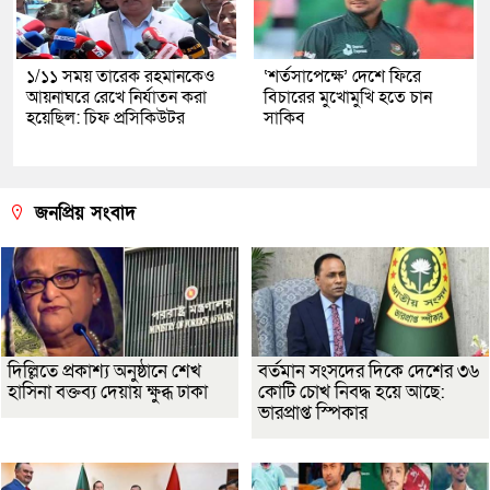
১/১১ সময় তারেক রহমানকেও
‘শর্তসাপেক্ষে’ দেশে ফিরে
আয়নাঘরে রেখে নির্যাতন করা
বিচারের মুখোমুখি হতে চান
হয়েছিল: চিফ প্রসিকিউটর
সাকিব
জনপ্রিয় সংবাদ
দিল্লিতে প্রকাশ্য অনুষ্ঠানে শেখ
বর্তমান সংসদের দিকে দেশের ৩৬
হাসিনা বক্তব্য দেয়ায় ক্ষুব্ধ ঢাকা
কোটি চোখ নিবদ্ধ হয়ে আছে:
ভারপ্রাপ্ত স্পিকার