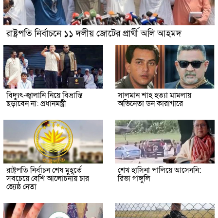
রাষ্ট্রপতি নির্বাচনে ১১ দলীয় জোটের প্রার্থী অলি আহমদ
বিদ্যুৎ-জ্বালানি নিয়ে বিভ্রান্তি
সালমান শাহ হত্যা মামলায়
ছড়াবেন না: প্রধানমন্ত্রী
অভিনেতা ডন কারাগারে
রাষ্ট্রপতি নির্বাচন শেষ মুহূর্তে
শেখ হাসিনা পালিয়ে আসেননি:
সবচেয়ে বেশি আলোচনায় চার
রিভা গাঙ্গুলি
জ্যেষ্ঠ নেতা