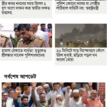
স্ত্রীর কবর খননের সময় মিলল ২
পুলিশ কোনো দলের বা গোষ্ঠীর
যুগ আগে দাফন করা স্বামীর অক্ষত
লাঠিয়াল বাহিনী নয়: স্বরাষ্ট্রমন্ত্রী
মরদেহ
হামলা ঠেকাতে ব্যর্থতা: মৃত্যুদণ্ড
২০ মিনিটে সাত বিস্ফোরণে কেঁপে
শ্রীলঙ্কার সাবেক পুলিশপ্রধানের
উঠল দুবাই, ছড়িয়ে পড়ল ঘন
কালো ধোঁয়া
সর্বশেষ আপডেট