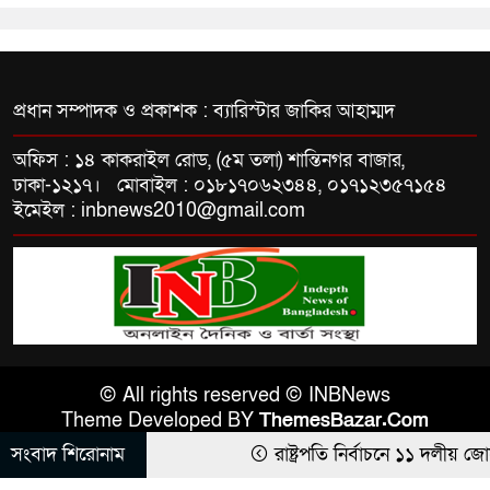
প্রধান সম্পাদক ও প্রকাশক : ব্যারিস্টার জাকির আহাম্মদ
অফিস : ১৪ কাকরাইল রোড, (৫ম তলা) শান্তিনগর বাজার,
ঢাকা-১২১৭। মোবাইল : ০১৮১৭০৬২৩৪৪, ০১৭১২৩৫৭১৫৪
ইমেইল : inbnews2010@gmail.com
© All rights reserved © INBNews
Theme Developed BY
ThemesBazar.Com
সংবাদ শিরোনাম
রাষ্ট্রপতি নির্বাচনে ১১ দলীয় জোটের