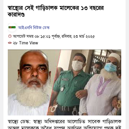
দেশটা আমাদের সবার, পরিবেশও 
স্বাস্থ্যের সেই গাড়িচালক মালেকের ১৩ বছরের
কারাদণ্ড
হবে: প্রধানমন্ত্রী
আইএনবি নিউজ ডেস্ক
১৫ মাস পর দেশে ফিরছেন ইলিয়াস
আপডেট সময় ০৮:১৫:০১ পূর্বাহ্ন, রবিবার, ২৩ মার্চ ২০২৫
পুলিশ কোনো দলের বা গোষ্ঠীর লাঠ
২৮ Time View
স্বরাষ্ট্রমন্ত্রী
গাজীপুরে সাতজনকে হত্যার ঘটনায় 
হারুনসহ ১০ জন
ঢাকার চারপাশে সচল হবে নৌপথ, প্রধা
রাজধানীর দুই মেট্রো স্টেশনে ‘বোমা
আদালতকে বলতে চাইলাম ফাঁসি দিয়ে
স্বাস্থ্যে ডেস্ক: স্বাস্থ্য অধিদপ্তরের আলোচিত সাবেক গাড়িচালক
লতিফ সিদ্দিকী
আব্দুল মালেককে অবৈধ সম্পদ অর্জনের অভিযোগে পৃথক দুই