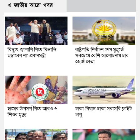
এ জাতীয় আরো খবর
বিদ্যুৎ-জ্বালানি নিয়ে বিভ্রান্তি
রাষ্ট্রপতি নির্বাচন শেষ মুহূর্তে
ছড়াবেন না: প্রধানমন্ত্রী
সবচেয়ে বেশি আলোচনায় চার
জ্যেষ্ঠ নেতা
হামের উপসর্গ নিয়ে আরও ৬
ঢাকা-রিয়াদ-ঢাকা সরাসরি ফ্লাইট
শিশুর মৃত্যু
চালু