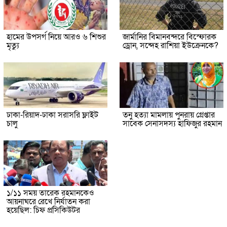
হামের উপসর্গ নিয়ে আরও ৬ শিশুর
জার্মানির বিমানবন্দরে বিস্ফোরক
মৃত্যু
ড্রোন, সন্দেহ রাশিয়া ইউক্রেনকে?
ঢাকা-রিয়াদ-ঢাকা সরাসরি ফ্লাইট
তনু হত্যা মামলায় পুনরায় গ্রেপ্তার
চালু
সাবেক সেনাসদস্য হাফিজুর রহমান
১/১১ সময় তারেক রহমানকেও
আয়নাঘরে রেখে নির্যাতন করা
হয়েছিল: চিফ প্রসিকিউটর