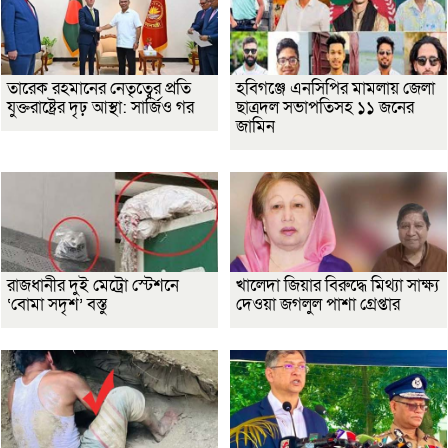
তারেক রহমানের নেতৃত্বের প্রতি
হবিগঞ্জে এনসিপির মামলায় জেলা
যুক্তরাষ্ট্রের দৃঢ় আস্থা: সার্জিও গর
ছাত্রদল সভাপতিসহ ১১ জনের
জামিন
রাজধানীর দুই মেট্রো স্টেশনে
খালেদা জিয়ার বিরুদ্ধে মিথ্যা সাক্ষ্য
‘বোমা সদৃশ’ বস্তু
দেওয়া জগলুল পাশা গ্রেপ্তার