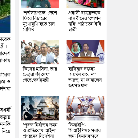
‘শর্তসাপেক্ষে’ দেশে
প্রবাসী বয়ফ্রেন্ডকে
ফিরে বিচারের
বান্ধবীদের ‘গোপন
মুখোমুখি হতে চান
ছবি’ পাঠাতেন ইবি
সাকিব
ছাত্রী
তারেক
্রী।
লাদেশ
লাকায়
কিসের হাসিনা, তার
হাসিনার বক্তব্য
চেহারা কী দেখা
‘সমর্থন করে না’
নারেল
গেছে:স্বরাষ্ট্রমন্ত্রী
ভারত, যা জানালেন
্রম ও
জয়সওয়াল
দেশনা
বধর্মী
মহড়ায়
এমনকি
‘পুরুষ নির্যাতন দমন
ভিআইপি-
ও প্রতিরোধ আইন’
সিআইপিসহ সবার
 নিয়ে
প্রণয়নের নির্দেশনা
জন্য বিমানবন্দরে