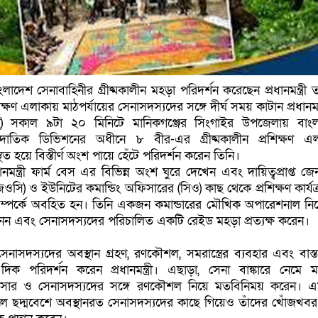
াদেশ সেনাবাহিনীর গ্রীষ্মকালীন মহড়া পরিদর্শন করেছেন প্রধানমন্ত্রী 
ষণ এলাকায় মাঠপর্যায়ের সেনাসদস্যদের সঙ্গে দীর্ঘ সময় কাটান প্রধানমন্ত
াই) সকাল ৯টা ২০ মিনিটে মানিকগঞ্জের সিংগাইর উপজেলায় বাং
দাতিক ডিভিশনের অধীনে ৮ বীর-এর গ্রীষ্মকালীন প্রশিক্ষণ এ
ত হয়ে বিস্তীর্ণ অংশ পায়ে হেঁটে পরিদর্শন করেন তিনি।
নমন্ত্রী ফার্ম বেস এর বিভিন্ন অংশ ঘুরে দেখেন এবং দায়িত্বপ্রাপ্ত জে
িওসি) ও ইউনিটের কমান্ডিং অফিসারের (সিও) কাছ থেকে প্রশিক্ষণ কার্যক
সম্পর্কে অবহিত হন। তিনি একজন কমান্ডারের মৌখিক অপারেশনাল নির্
ন এবং সেনাসদস্যদের পরিচালিত একটি রেইড মহড়া প্রত্যক্ষ করেন।
ে সেনাসদস্যদের অবস্থান গ্রহণ, রণকৌশল, সমরাস্ত্রের ব্যবহার এবং বাস্ত
্ন দিক পরিদর্শন করেন প্রধানমন্ত্রী। এছাড়া, সেনা বাঙ্কারে নেমে 
িসার ও সেনাসদস্যদের সঙ্গে রণকৌশল নিয়ে মতবিনিময় করেন। 
ে ছদ্মবেশে অবস্থানরত সেনাসদস্যদের কাছে গিয়েও তাঁদের খোঁজখবর