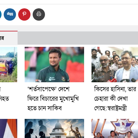
বর
র
‘শর্তসাপেক্ষে’ দেশে
কিসের হাসিনা, তার
নিহত
ফিরে বিচারের মুখোমুখি
চেহারা কী দেখা
হতে চান সাকিব
গেছে:স্বরাষ্ট্রমন্ত্রী