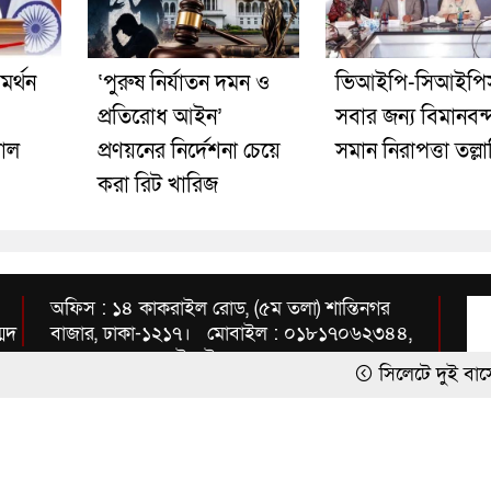
মর্থন
‘পুরুষ নির্যাতন দমন ও
ভিআইপি-সিআইপি
প্রতিরোধ আইন’
সবার জন্য বিমানবন্
াল
প্রণয়নের নির্দেশনা চেয়ে
সমান নিরাপত্তা তল্ল
করা রিট খারিজ
অফিস : ১৪ কাকরাইল রোড, (৫ম তলা) শান্তিনগর
্মদ
বাজার, ঢাকা-১২১৭। মোবাইল : ০১৮১৭০৬২৩৪৪,
০১৭১২৩৫৭১৫৪ ইমেইল :
সিলেটে দুই বাসের মুখোমুখি স
inbnews2010@gmail.com
‘শর্তসাপেক্ষে’ দেশে ফিরে বিচ
হাসিনার বক্তব্য ‘সমর্থন করে