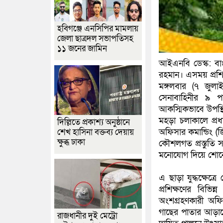
হবিগঞ্জে এনসিপির মামলায়
জেলা ছাত্রদল সভাপতিসহ
১১ জনের জামিন
আইএনবি ডেস্ক: বাংল
রহমান। এসময় প্রশিক্
মঙ্গলবার (৭ জুল
সেনাবাহিনীর ৯ প
আকস্মিকভাবে উপস্থি
মহড়া চলাকালে প্রধা
দিল্লিতে প্রকাশ্য অনুষ্ঠানে
শেখ হাসিনা বক্তব্য দেয়ায়
অফিসার কমান্ডিং (জ
ক্ষুব্ধ ঢাকা
কৌশলগত প্রস্তুতি 
মনোযোগ দিয়ে শোনে
এ ছাড়া যুদ্ধক্ষেত্র
প্রশিক্ষণের বিভিন
অংশগ্রহণকারী অফ
গাছের পাতার আড়াল
রাজধানীর দুই মেট্রো