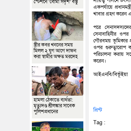
দায়িত্ব পালনে উৎসা
স্টেশনে ‘বোমা সদৃশ’ বস্তু
একপর্যায়ে প্রধানমন্
খাবার গ্রহণ করেন 
পরে সেনাসদস্যদের
সেনাবাহিনীর ওপর 
গৌরবময় ভূমিকার প্রশ
স্ত্রীর কবর খননের সময়
ওপর গুরুত্বারোপ কর
মিলল ২ যুগ আগে দাফন
পরিচালনা করায় সন্
করা স্বামীর অক্ষত মরদেহ
করেন।
আইএনবি/বিভূঁইয়া
হামলা ঠেকাতে ব্যর্থতা:
মৃত্যুদণ্ড শ্রীলঙ্কার সাবেক
প্রিন্ট
পুলিশপ্রধানের
Tag :