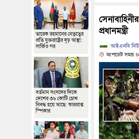
সেনাবাহিনীর
প্রধানমন্ত্রী
তারেক রহমানের নেতৃত্বের
প্রতি যুক্তরাষ্ট্রের দৃঢ় আস্থা:
আইএনবি নিউজ
সার্জিও গর
আপডেট সময় ০৩:
বর্তমান সংসদের দিকে
দেশের ৩৬ কোটি চোখ
নিবদ্ধ হয়ে আছে: ভারপ্রাপ্ত
স্পিকার