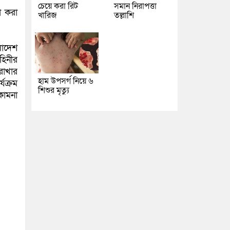
চেয়ে করা রিট
সমান নিরাপত্তা
না করা
খারিজ
তল্লাশি
লাদেশ
হিনীর
 রাখার
হাম উপসর্গ নিয়ে ৬
যক্রম
শিশুর মৃত্যু
কামনা