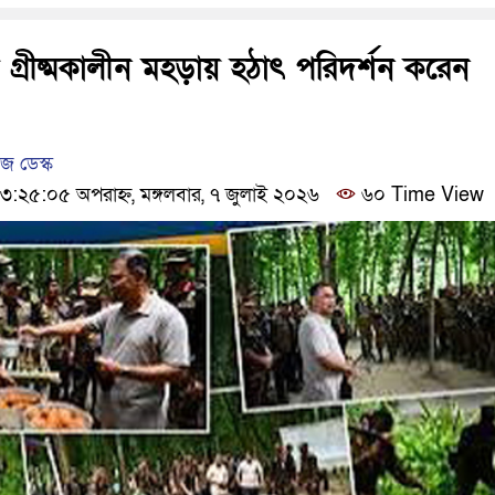
ঢাকার চারপাশে সচল হবে নৌপথ, প
আদালতকে বলতে চাইলাম ফাঁসি দ
 গ্রীষ্মকালীন মহড়ায় হঠাৎ পরিদর্শন করেন
 ডেস্ক
২৫:০৫ অপরাহ্ন, মঙ্গলবার, ৭ জুলাই ২০২৬
৬০ Time View