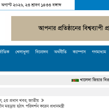
০৭ অগাস্ট ২০২৬, ২৩ শ্রাবণ ১৪৩৩ বঙ্গাব্দ
্জাতিক
খেলাধুলা
বিনোদন
অর্থনীতি
ক্যাম্পাস
গণমাধ্যম
খালেদা জিয়ার বিরুদ্ধে মিথ্যা সা
দেশটা আমাদের সবার, পরিবেশও 
পুলিশ কোনো দলের বা গোষ্ঠীর লাঠিয়
শ
,
২য় প্রধান খবর
,
জাতীয়
লীন মহড়ায় হঠাৎ পরিদর্শন করেন প্রধানমন্ত্রী