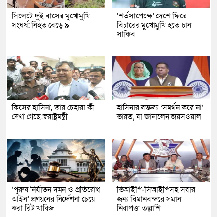
সিলেটে দুই বাসের মুখোমুখি
‘শর্তসাপেক্ষে’ দেশে ফিরে
সংঘর্ষ: নিহত বেড়ে ৯
বিচারের মুখোমুখি হতে চান
সাকিব
কিসের হাসিনা, তার চেহারা কী
হাসিনার বক্তব্য ‘সমর্থন করে না’
দেখা গেছে:স্বরাষ্ট্রমন্ত্রী
ভারত, যা জানালেন জয়সওয়াল
‘পুরুষ নির্যাতন দমন ও প্রতিরোধ
ভিআইপি-সিআইপিসহ সবার
আইন’ প্রণয়নের নির্দেশনা চেয়ে
জন্য বিমানবন্দরে সমান
করা রিট খারিজ
নিরাপত্তা তল্লাশি