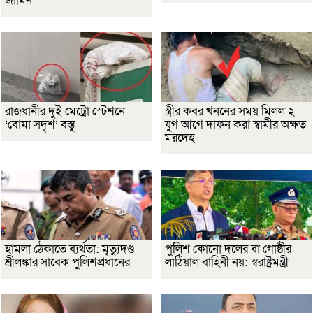
জামিন
রাজধানীর দুই মেট্রো স্টেশনে
স্ত্রীর কবর খননের সময় মিলল ২
‘বোমা সদৃশ’ বস্তু
যুগ আগে দাফন করা স্বামীর অক্ষত
মরদেহ
হামলা ঠেকাতে ব্যর্থতা: মৃত্যুদণ্ড
পুলিশ কোনো দলের বা গোষ্ঠীর
শ্রীলঙ্কার সাবেক পুলিশপ্রধানের
লাঠিয়াল বাহিনী নয়: স্বরাষ্ট্রমন্ত্রী