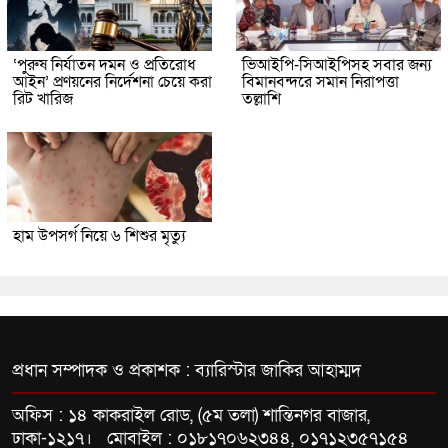
‘পুরুষ নির্যাতন দমন ও প্রতিরোধ
ভিআইপি-সিআইপিসহ সবার জন্য
আইন’ প্রণয়নের নির্দেশনা চেয়ে করা
বিমানবন্দরে সমান নিরাপত্তা
রিট খারিজ
তল্লাশি
হাম উপসর্গ নিয়ে ৬ শিশুর মৃত্যু
প্রধান সম্পাদক ও প্রকাশক : ব্যারিস্টার জাকির আহাম্মদ
অফিস : ১৪ কাকরাইল রোড, (৫ম তলা) শান্তিনগর বাজার,
ঢাকা-১২১৭। মোবাইল : ০১৮১৭০৬২৩৪৪, ০১৭১২৩৫৭১৫৪