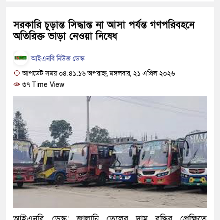
হবে: প্রধানমন্ত্রী
সরকারি চূড়ান্ত সিদ্ধান্ত না আসা পর্যন্ত গণপরিবহনে
১৫ মাস পর দেশে ফিরছেন ইলিয়
অতিরিক্ত ভাড়া নেওয়া নিষেধ
পুলিশ কোনো দলের বা গোষ্ঠীর ল
আইএনবি নিউজ ডেস্ক
স্বরাষ্ট্রমন্ত্রী
আপডেট সময় ০৪:৪১:১৬ অপরাহ্ন, মঙ্গলবার, ২১ এপ্রিল ২০২৬
৩৭ Time View
গাজীপুরে সাতজনকে হত্যার ঘটনা
হারুনসহ ১০ জন
ঢাকার চারপাশে সচল হবে নৌপথ, প্
রাজধানীর দুই মেট্রো স্টেশনে ‘বো
আদালতকে বলতে চাইলাম ফাঁসি দ
লতিফ সিদ্দিকী
নতুন মামলায় গ্রেফতার দেখান
আইএনবি ডেস্ক: জ্বালানি তেলের দাম বৃদ্ধির প্রেক্ষিতে