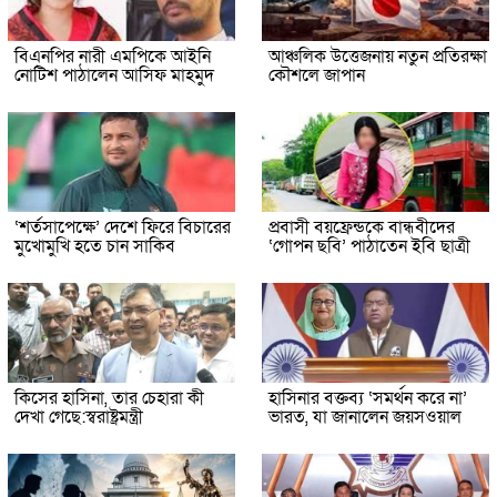
বিএনপির নারী এমপিকে আইনি
আঞ্চলিক উত্তেজনায় নতুন প্রতিরক্ষা
নোটিশ পাঠালেন আসিফ মাহমুদ
কৌশলে জাপান
‘শর্তসাপেক্ষে’ দেশে ফিরে বিচারের
প্রবাসী বয়ফ্রেন্ডকে বান্ধবীদের
মুখোমুখি হতে চান সাকিব
‘গোপন ছবি’ পাঠাতেন ইবি ছাত্রী
কিসের হাসিনা, তার চেহারা কী
হাসিনার বক্তব্য ‘সমর্থন করে না’
দেখা গেছে:স্বরাষ্ট্রমন্ত্রী
ভারত, যা জানালেন জয়সওয়াল