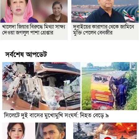
খালেদা জিয়ার বিরুদ্ধে মিথ্যা সাক্ষ্য
দুবাইয়ের কারাগার থেকে জামিনে
দেওয়া জগলুল পাশা গ্রেপ্তার
মুক্তি পেলেন বেনজীর
সর্বশেষ আপডেট
সিলেটে দুই বাসের মুখোমুখি সংঘর্ষ: নিহত বেড়ে ৯