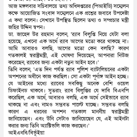
আজ মঙ্গলবার সচিবালয়ে তথ্য অধিদপ্তরের (পিআইডি) সম্মেলন
কক্ষে আয়োজিত সংবাদ সম্মেলনে এক প্রশ্নের জবাবে উপদেষ্টা
এ কথা বলেন। সেখানে উপস্থিত ছিলেন তথ্য ও সম্প্রচার মন্ত্রী
জহির উদ্দিন স্বপন।
ডা. জাহেদ উর রহমান বলেন, ‘র‌্যাব বিলুপ্তি নিয়ে যেটা বলা
হয়েছে, এখনো এক অর্থে র‌্যাব আগের মতো করে থাকছে না।
আমি আবারও বলছি, আগের মতো কেন বলছি? কারণ
গতকালই স্বরাষ্ট্রমন্ত্রী, এই ঘোষণা দিয়েছেন, আপনারা নিউজ
করেছেন, র‌্যাবের জন্য একটা নতুন আইন হবে।’
তিনি বলেন, ‘এত দিন পর্যন্ত র‌্যাব পুলিশ ব্যাটালিয়নের একটা
অপশনের অধীনে কাজ করছিল। সো একটা পূর্ণাঙ্গ আইন হচ্ছে।
যে আইনের মধ্যে র‌্যাবের সবকিছু অনেক বেশি ওয়েল
ডিফাইনড থাকবে। সুতরাং র‌্যাব বিলুপ্তির যে দাবি বিএনপি
করেছিল, এক অর্থে, আবারও বলছি, এক অর্থে সেইভাবে র‌্যাব
থাকছে না এবং নামও সম্ভবত পাল্টে যাচ্ছে। সম্ভবত বলছি
কারণ এ ধরনের অপশন গতকাল মাননীয় স্বরাষ্ট্রমন্ত্রী
জানিয়েছেন। এবং উনি সেটাও জানিয়েছেন যে, এই আইনটা
করার জন্য তিনি অ্যাক্টিভলি কাজ করছেন।’
আইএনবি/বিভূঁইয়া