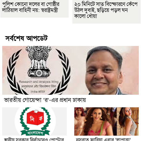
পুলিশ কোনো দলের বা গোষ্ঠীর
২০ মিনিটে সাত বিস্ফোরণে কেঁপে
লাঠিয়াল বাহিনী নয়: স্বরাষ্ট্রমন্ত্রী
উঠল দুবাই, ছড়িয়ে পড়ল ঘন
কালো ধোঁয়া
সর্বশেষ আপডেট
ভারতীয় গোয়েন্দা ‘র’-এর প্রধান ঢাকায়
স্থানীয় সরকার নির্বাচনেও পোস্টার
নুসরাত ফারিয়া এবার ‘লাপাত্তা’