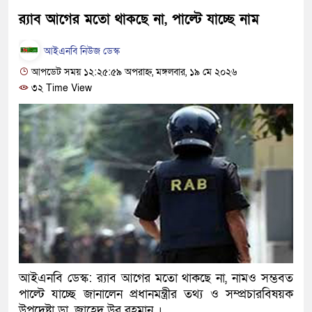
খালেদা জিয়ার বিরুদ্ধে মিথ্যা সাক্ষ্
র‌্যাব আগের মতো থাকছে না, পাল্টে যাচ্ছে নাম
গ্রেপ্তার
আইএনবি নিউজ ডেস্ক
আপডেট সময় ১২:২৫:৫৯ অপরাহ্ন, মঙ্গলবার, ১৯ মে ২০২৬
জুলাই স্মৃতি জাদুঘর উদ্বোধন করবেন প্র
৩২ Time View
দেশটা আমাদের সবার, পরিবেশও আম
হবে: প্রধানমন্ত্রী
১৫ মাস পর দেশে ফিরছেন ইলিয়াস ক
পুলিশ কোনো দলের বা গোষ্ঠীর লাঠিয়
স্বরাষ্ট্রমন্ত্রী
গাজীপুরে সাতজনকে হত্যার ঘটনায় বি
আইএনবি ডেস্ক: র‌্যাব আগের মতো থাকছে না, নামও সম্ভবত
হারুনসহ ১০ জন
পাল্টে যাচ্ছে জানালেন প্রধানমন্ত্রীর তথ্য ও সম্প্রচারবিষয়ক
উপদেষ্টা ডা. জাহেদ উর রহমান ।