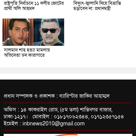
রাষ্ট্রপতি নির্বাচনে ১১ দলীয় জোটের
বিদ্যুৎ-জ্বালানি নিয়ে বিভ্রান্তি
প্রার্থী অলি আহমদ
ছড়াবেন না: প্রধানমন্ত্রী
সালমান শাহ হত্যা মামলায়
অভিনেতা ডন কারাগারে
প্রধান সম্পাদক ও প্রকাশক : ব্যারিস্টার জাকির আহাম্মদ
অফিস : ১৪ কাকরাইল রোড, (৫ম তলা) শান্তিনগর বাজার,
ঢাকা-১২১৭। মোবাইল : ০১৮১৭০৬২৩৪৪, ০১৭১২৩৫৭১৫৪
ইমেইল : inbnews2010@gmail.com