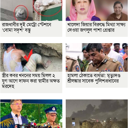
রাজধানীর দুই মেট্রো স্টেশনে
খালেদা জিয়ার বিরুদ্ধে মিথ্যা সাক্ষ্য
‘বোমা সদৃশ’ বস্তু
দেওয়া জগলুল পাশা গ্রেপ্তার
স্ত্রীর কবর খননের সময় মিলল ২
হামলা ঠেকাতে ব্যর্থতা: মৃত্যুদণ্ড
যুগ আগে দাফন করা স্বামীর অক্ষত
শ্রীলঙ্কার সাবেক পুলিশপ্রধানের
মরদেহ