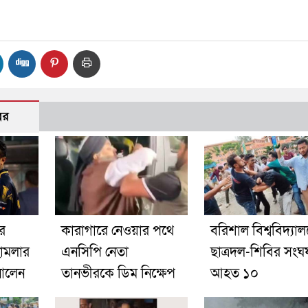
বর
র
কারাগারে নেওয়ার পথে
বরিশাল বিশ্ববিদ্যাল
হামলার
এনসিপি নেতা
ছাত্রদল-শিবির সংঘর্
ানালেন
তানভীরকে ডিম নিক্ষেপ
আহত ১০