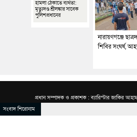
হামলা ঠেকাতে ব্যর্থতা:
মৃত্যুদণ্ড শ্রীলঙ্কার সাবেক
পুলিশপ্রধানের
নারায়ণগঞ্জে ছাত্র
শিবির সংঘর্ষ, আ
প্রধান সম্পাদক ও প্রকাশক : ব্যারিস্টার জাকির আহাম
সংবাদ শিরোনাম
© All rights reserved © INBNews