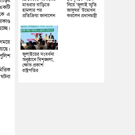
বাড়ির
মাগুরার বাড়িতে
নিয়ে ‘জুলাই স্মৃতি
 একটি
হামলার পর
জাদুঘর’ উদ্বোধন
েকে এ
প্রতিক্রিয়া জানালেন
করলেন প্রধানমন্ত্রী
াকাণ্ড
চ্ছে।
 সময়ে
য়েছে।
জুলাইয়ের সংবর্ধনা
পুলিশ
অনুষ্ঠানে বিশৃঙ্খলা,
ক্ষোভ প্রকাশ
ত্তিক
রাষ্ট্রপতির
 ঘটনা