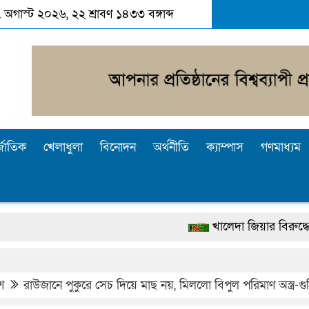
০৭ অগাস্ট ২০২৬, ২২ শ্রাবণ ১৪৩৩ বঙ্গাব্দ
্জাতিক
খেলাধুলা
বিনোদন
অর্থনীতি
ক্যাম্পাস
গণমাধ্যম
খালেদা জিয়ার বিরুদ্ধে মিথ্যা সাক্ষ্
দেশটা আমাদের সবার, পরিবেশও আমা
পুলিশ কোনো দলের বা গোষ্ঠীর লাঠিয়াল ব
শ
রাউজানে পুকুরে সেচ দিয়ে মাছ নয়, মিললো বিপুল পরিমাণ অস্ত্র-গু