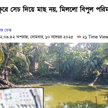
ঢাকার চারপাশে সচল হবে নৌপথ, প্রধা
কুরে সেচ দিয়ে মাছ নয়, মিললো বিপুল পরি
আদালতকে বলতে চাইলাম ফাঁসি দিয়ে
 ডেস্ক
০৯:৪২ অপরাহ্ন, সোমবার, ১০ নভেম্বর ২০২৫
২১ Time Vie