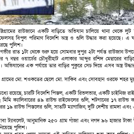
ধি: চট্টগ্রামের রাউজানে একটি বাড়িতে অভিযান চালিয়ে থানা থেকে লুট
েলসহ বিপুল পরিমাণ বিদেশি অস্ত্র ও গুলি উদ্ধার করা হয়েছে। এ 
করেছে পুলিশ।
) গভীর রাত ১টা থেকে শুরু হয়ে সোমবার দুপুর ২টা পর্যন্ত রাউজান উপ
 ৭ নম্বর ওয়ার্ডের চৌধুরীহাট এলাকার আব্দুর রশিদ মেম্বারের বাড়
 অভিযানের এক পর্যায়ে তার বাড়ির পুকুরে সেচ দিয়ে এসব অস্ত্র উদ্ধা
 ওই গ্রামের মো. শওকতের ছেলে মো. সাকিব এবং সোবহান ওরফে শহর মুল্
ের মধ্যে রয়েছে, চারটি বিদেশি পিস্তল, একটি রিভলভার, একটি চাইনিজ রা
মিমি ক্যালিবারের ৪৯ রাউন্ড রাইফেলের গুলি, শটগানের ১৭ রাউন্ড কার
রের ১৯ রাউন্ড পিস্তলের গুলি, সাতটি ম্যাগাজিন, দুটি দেশীয় রামদা এবং
বা ট্যাবলেট, আনুমানিক ২৫০ গ্রাম গাঁজা এবং নগদ ৯৬ হাজার টাকা উ
িয়েছে পুলিশ।