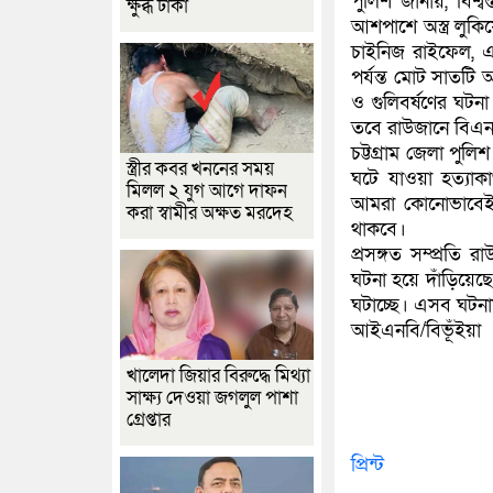
পুলিশ জানায়, বিশ্
ক্ষুব্ধ ঢাকা
আশপাশে অস্ত্র লুকি
চাইনিজ রাইফেল, এ
পর্যন্ত মোট সাতটি অস
ও গুলিবর্ষণের ঘটনা
তবে রাউজানে বিএনপি
চট্টগ্রাম জেলা পুল
স্ত্রীর কবর খননের সময়
ঘটে যাওয়া হত্যাকা
মিলল ২ যুগ আগে দাফন
আমরা কোনোভাবেই সন
করা স্বামীর অক্ষত মরদেহ
থাকবে।
প্রসঙ্গত সম্প্রতি
ঘটনা হয়ে দাঁড়িয়েছে
ঘটাচ্ছে। এসব ঘটনায় 
আইএনবি/বিভূঁইয়া
খালেদা জিয়ার বিরুদ্ধে মিথ্যা
সাক্ষ্য দেওয়া জগলুল পাশা
গ্রেপ্তার
প্রিন্ট