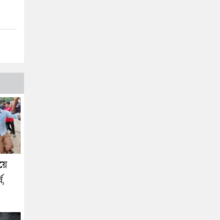
য়ে
ষ,