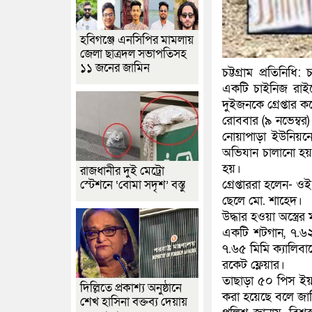
হবিগঞ্জে এনসিপির মামলায়
জেলা ছাত্রদল সভাপতিসহ
১১ জনের জামিন
চট্টগ্রাম প্রতিনি
একটি চাইনিজ রাইফ
দুইজনকে গ্রেপ্তার 
রোববার (৯ নভেম্বর
নোয়াপাড়া ইউনিয়নের
অভিযান চালানো হয়।
হয়।
রাজধানীর দুই মেট্রো
স্টেশনে ‘বোমা সদৃশ’ বস্তু
গ্রেপ্তাররা হলেন-
ছেলে মো. শাহেদ।
উদ্ধার হওয়া অস্ত্র
একটি শটগান, ৭.৬২ 
৭.৬৫ মিমি ক্যালিবা
রকেট ফ্লেয়ার।
তাছাড়া ৫০ পিস ইয়া
দিল্লিতে প্রকাশ্য অনুষ্ঠানে
করা হয়েছে বলে জান
শেখ হাসিনা বক্তব্য দেয়ায়