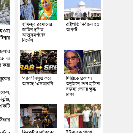
হাফিজুর রহমানের
রাষ্ট্রপতি নির্বাচন ২০
জামিন স্থগিত,
আগস্ট
 হওয়া
আত্মসমর্পণের
ঘটনায়
নির্দেশ
জেলার
িতে এ
র করা
‘র‍্যাব’ বিলুপ্ত করে
দিল্লিতে প্রকাশ্য
লুকের
আসছে ‘এসআরবি’
অনুষ্ঠানে শেখ হাসিনা
বক্তব্য দেয়ায় ক্ষুব্ধ
ইফেল,
ঢাকা
্তুজ,
 একটি
দ্ধার
ক্রিকেটার সাকিবের
ইউনূসকে পাশে