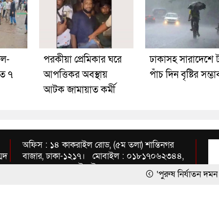
দল-
পরকীয়া প্রেমিকার ঘরে
ঢাকাসহ সারাদেশে ট
হত ৭
আপত্তিকর অবস্থায়
পাঁচ দিন বৃষ্টির সম্ভ
আটক জামায়াত কর্মী
অফিস : ১৪ কাকরাইল রোড, (৫ম তলা) শান্তিনগর
্মদ
বাজার, ঢাকা-১২১৭। মোবাইল : ০১৮১৭০৬২৩৪৪,
০১৭১২৩৫৭১৫৪ ইমেইল :
‘পুরুষ নির্যাতন দমন ও প্রতিরোধ আ
inbnews2010@gmail.com
হাফিজুর রহমানের জামিন স্থগিত, আত্
ক্রিকেটার সাকিবের মাগুরার বাড়িতে