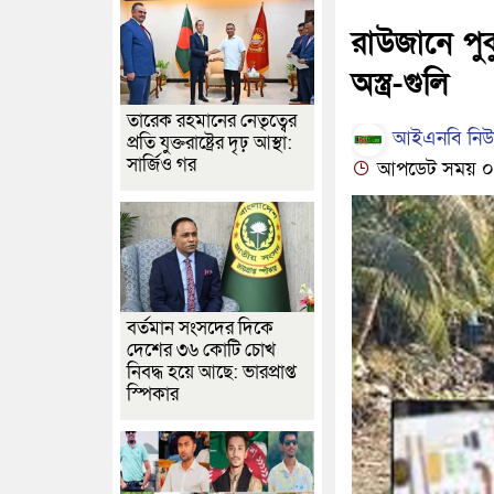
রাউজানে পু
অস্ত্র-গুলি
তারেক রহমানের নেতৃত্বের
আইএনবি নিউজ
প্রতি যুক্তরাষ্ট্রের দৃঢ় আস্থা:
সার্জিও গর
আপডেট সময় ০২:
বর্তমান সংসদের দিকে
দেশের ৩৬ কোটি চোখ
নিবদ্ধ হয়ে আছে: ভারপ্রাপ্ত
স্পিকার