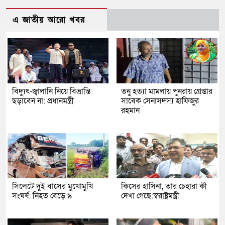
এ জাতীয় আরো খবর
বিদ্যুৎ-জ্বালানি নিয়ে বিভ্রান্তি
তনু হত্যা মামলায় পুনরায় গ্রেপ্তার
ছড়াবেন না: প্রধানমন্ত্রী
সাবেক সেনাসদস্য হাফিজুর
রহমান
সিলেটে দুই বাসের মুখোমুখি
কিসের হাসিনা, তার চেহারা কী
সংঘর্ষ: নিহত বেড়ে ৯
দেখা গেছে:স্বরাষ্ট্রমন্ত্রী