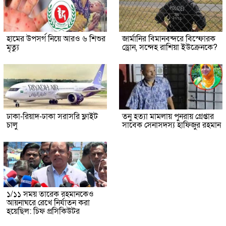
হামের উপসর্গ নিয়ে আরও ৬ শিশুর
জার্মানির বিমানবন্দরে বিস্ফোরক
মৃত্যু
ড্রোন, সন্দেহ রাশিয়া ইউক্রেনকে?
ঢাকা-রিয়াদ-ঢাকা সরাসরি ফ্লাইট
তনু হত্যা মামলায় পুনরায় গ্রেপ্তার
চালু
সাবেক সেনাসদস্য হাফিজুর রহমান
১/১১ সময় তারেক রহমানকেও
আয়নাঘরে রেখে নির্যাতন করা
হয়েছিল: চিফ প্রসিকিউটর