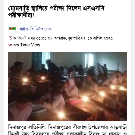
দেশটা আমাদের সবার, পরিবেশ
মোমবাতি জ্বালিয়ে পরীক্ষা দিলেন এসএসসি
পরীক্ষার্থীরা!
হবে: প্রধানমন্ত্রী
আইএনবি নিউজ ডেস্ক
১৫ মাস পর দেশে ফিরছেন ইলিয়
আপডেট সময় ০১:০১:৩৮ অপরাহ্ন, বৃহস্পতিবার, ১০ এপ্রিল ২০২৫
পুলিশ কোনো দলের বা গোষ্ঠীর ল
৩৩ Time View
স্বরাষ্ট্রমন্ত্রী
গাজীপুরে সাতজনকে হত্যার ঘটনা
হারুনসহ ১০ জন
ঢাকার চারপাশে সচল হবে নৌপথ, প্
রাজধানীর দুই মেট্রো স্টেশনে ‘বো
আদালতকে বলতে চাইলাম ফাঁসি দি
দিনাজপুর প্রতিনিধি: দিনাজপুরের বীরগঞ্জ উপজেলার ঝাড়বাড়ী
লতিফ সিদ্দিকী
দ্বিমুখী উচ্চ বিদ্যালয়ে পরীক্ষা চলাকালীন বিদ্যুৎ না থাকায় ও