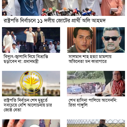
রাষ্ট্রপতি নির্বাচনে ১১ দলীয় জোটের প্রার্থী অলি আহমদ
বিদ্যুৎ-জ্বালানি নিয়ে বিভ্রান্তি
সালমান শাহ হত্যা মামলায়
ছড়াবেন না: প্রধানমন্ত্রী
অভিনেতা ডন কারাগারে
রাষ্ট্রপতি নির্বাচন শেষ মুহূর্তে
শেখ হাসিনা পালিয়ে আসেননি:
সবচেয়ে বেশি আলোচনায় চার
রিভা গাঙ্গুলি
জ্যেষ্ঠ নেতা