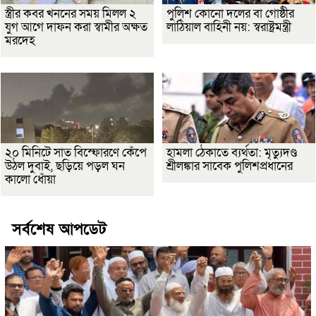
স্ত্রীর কবর খননের সময় মিলল ২
পুলিশ কোনো দলের বা গোষ্ঠীর
যুগ আগে দাফন করা স্বামীর অক্ষত
লাঠিয়াল বাহিনী নয়: স্বরাষ্ট্রমন্ত্রী
মরদেহ
২০ মিনিটে সাত বিস্ফোরণে কেঁপে
হামলা ঠেকাতে ব্যর্থতা: মৃত্যুদণ্ড
উঠল দুবাই, ছড়িয়ে পড়ল ঘন
শ্রীলঙ্কার সাবেক পুলিশপ্রধানের
কালো ধোঁয়া
সর্বশেষ আপডেট