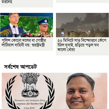
মরদেহ
পুলিশ কোনো দলের বা গোষ্ঠীর
২০ মিনিটে সাত বিস্ফোরণে কেঁপে
লাঠিয়াল বাহিনী নয়: স্বরাষ্ট্রমন্ত্রী
উঠল দুবাই, ছড়িয়ে পড়ল ঘন
কালো ধোঁয়া
সর্বশেষ আপডেট