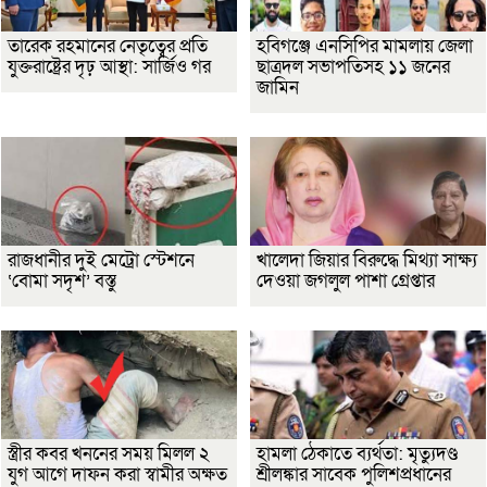
তারেক রহমানের নেতৃত্বের প্রতি
হবিগঞ্জে এনসিপির মামলায় জেলা
যুক্তরাষ্ট্রের দৃঢ় আস্থা: সার্জিও গর
ছাত্রদল সভাপতিসহ ১১ জনের
জামিন
রাজধানীর দুই মেট্রো স্টেশনে
খালেদা জিয়ার বিরুদ্ধে মিথ্যা সাক্ষ্য
‘বোমা সদৃশ’ বস্তু
দেওয়া জগলুল পাশা গ্রেপ্তার
স্ত্রীর কবর খননের সময় মিলল ২
হামলা ঠেকাতে ব্যর্থতা: মৃত্যুদণ্ড
যুগ আগে দাফন করা স্বামীর অক্ষত
শ্রীলঙ্কার সাবেক পুলিশপ্রধানের