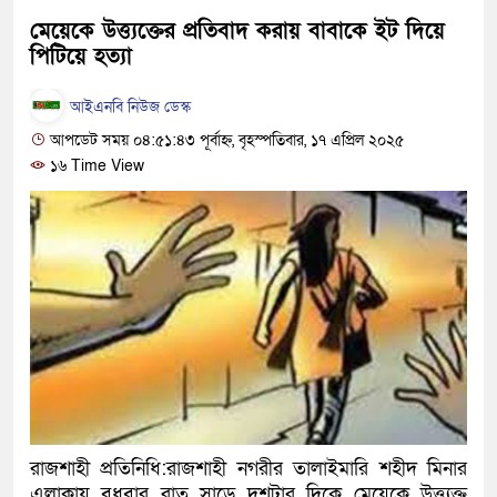
খালেদা জিয়ার বিরুদ্ধে মিথ্যা স
মেয়েকে উত্ত্যক্তের প্রতিবাদ করায় বাবাকে ইট দিয়ে
পিটিয়ে হত্যা
গ্রেপ্তার
আইএনবি নিউজ ডেস্ক
জুলাই স্মৃতি জাদুঘর উদ্বোধন করবে
আপডেট সময় ০৪:৫১:৪৩ পূর্বাহ্ন, বৃহস্পতিবার, ১৭ এপ্রিল ২০২৫
দেশটা আমাদের সবার, পরিবেশ
১৬ Time View
হবে: প্রধানমন্ত্রী
১৫ মাস পর দেশে ফিরছেন ইলিয়
পুলিশ কোনো দলের বা গোষ্ঠীর ল
স্বরাষ্ট্রমন্ত্রী
গাজীপুরে সাতজনকে হত্যার ঘটনা
হারুনসহ ১০ জন
রাজশাহী প্রতিনিধি:রাজশাহী নগরীর তালাইমারি শহীদ মিনার
এলাকায় বুধবার রাত সাড়ে দশটার দিকে মেয়েকে উত্ত্যক্ত