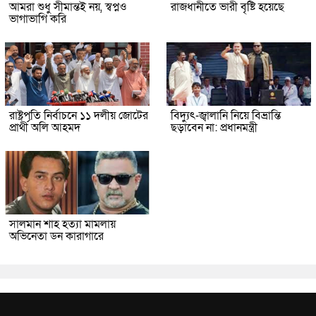
আমরা শুধু সীমান্তই নয়, স্বপ্নও
রাজধানীতে ভারী বৃষ্টি হয়েছে
ভাগাভাগি করি
রাষ্ট্রপতি নির্বাচনে ১১ দলীয় জোটের
বিদ্যুৎ-জ্বালানি নিয়ে বিভ্রান্তি
প্রার্থী অলি আহমদ
ছড়াবেন না: প্রধানমন্ত্রী
সালমান শাহ হত্যা মামলায়
অভিনেতা ডন কারাগারে