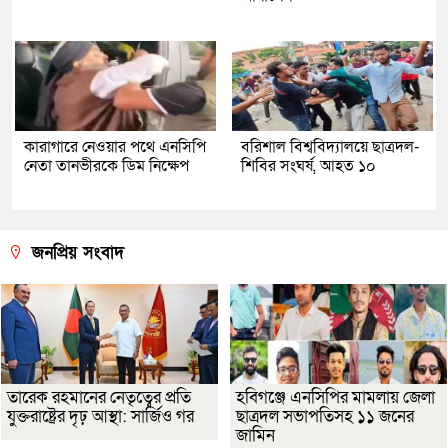
কারাগারে নেওয়ার পথে এনসিপি
বরিশাল বিশ্ববিদ্যালয়ে ছাত্রদল-
নেতা তানভীরকে ডিম নিক্ষেপ
শিবির সংঘর্ষ, আহত ১০
জনপ্রিয় সংবাদ
তারেক রহমানের নেতৃত্বের প্রতি
হবিগঞ্জে এনসিপির মামলায় জেলা
যুক্তরাষ্ট্রের দৃঢ় আস্থা: সার্জিও গর
ছাত্রদল সভাপতিসহ ১১ জনের
জামিন