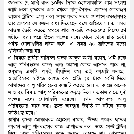
শুক্রবার (৭ মার্চ) রাত ১০টার দিকে হোগলাকান্দি গ্রাম সংলগ্ন
ভাটি চকে কৃষকের জমি থেকে লালু-সৈকত গ্রুপের লোকজন
তাদের ট্রাক্টরে আলু বস্তা লোড করার সময় সেখানে রমজানসহ
তার গ্রুপের লোকজন বাধা দিয়েছেন বলে অভিযোগ। এ সময়
আতঙ্ক তৈরি করতে প্রথমে প্রায় ৫-৬টি ককটেলের বিস্ফোরণ
ঘটানো হয়। পরে উভয় পক্ষের মধ্যে থেমে থেমে রাত ১২টা
পর্যন্ত গোলাগুলির ঘটনা ঘটে। এ সময় ২০ রাউন্ডের মতো
গুলিবর্ষণ করা হয়।
এ বিষয়ে স্থানীয় বাসিন্দা কৃষক আব্দুল আলী বলেন, ‌‘এই চকে
আলু পরিবহনের কাজে অন্য কোনো লোক আসতে পারে না,
শুধুমাত্র একটি পক্ষই দীর্ঘদিন ধরে এই কাজটি করছে।
স্বাভাবিকের চাইতে অন্তত বস্তা প্রতি ১৫ টাকা বেশি দিয়ে
আমাদের আলু পরিবহনের কাজটি করতে হয়। এ কাজে অনেক
লাভ হয় বিধায় আলু পরিবহনের কর্তৃত্ব নিয়ে গতকাল রাতে দুই
পক্ষের মধ্যে গোলাগুলি হয়েছে। এখন আপাতত আলু
পরিবহনের কাজ বন্ধ। দ্রুত অবস্থার উন্নতি না ঘটলে কৃষক
ক্ষতিগ্রস্ত হবে।’
স্থানীয় কৃষক মোকাররম হোসেন বলেন, ‘উভয় পক্ষের দ্বন্দ্বের
কারণে আলু পরিবহনের কাজ আপাতত বন্ধ। ভয়ে কেউ ট্রাক্টর
নিয়ে আলু পরিবহনের কাজ করতে আসছে না। আমাদের