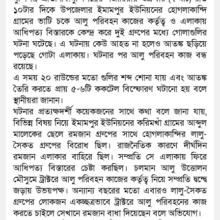
১০টার দিকে উপজেলার ইমামপুর ইউনিয়নের হোগলাকান্দি
কলিমউল্লাহকে (ভিডিও)
গ্রামের ভাটি চকে আলু পরিবহন কাজের কর্তৃত্ব ও এলাকায়
আধিপত্য বিস্তারকে কেন্দ্র করে দুই গ্রুপের মধ্যে গোলাগুলির
ঘটনা ঘটেছে। এ ঘটনায় কেউ আহত না হলেও আতঙ্ক ছড়িয়ে
পড়েছে গোটা এলাকায়। ঘটনার পর আলু পরিবহন কাজ বন্ধ
রয়েছে।
এ সময় ২০ রাউন্ডের মতো গুলির শব্দ শোনা যায় এবং আতঙ্ক
তৈরি করতে প্রায় ৫-৬টি ককটেল বিস্ফোরণ ঘটানো হয় বলে
স্থানীয়রা জানান।
ঘটনার প্রত্যক্ষদর্শী কয়েকজনের সাথে কথা বলে জানা যায়,
বিভিন্ন বিষয় নিয়ে ইমামপুর ইউনিয়নের করিমখাঁ গ্রামের আব্দুল
মালেকের ছেলে রমজান গ্রুপের সাথে হোগলাকান্দির লালু-
সৈকত গ্রুপের বিরোধ ছিল। রাজনৈতিক কারণে দীর্ঘদিন
রমজান এলাকার বাহিরে ছিল। সম্প্রতি সে এলাকায় ফিরে
আধিপত্য বিস্তারের চেষ্টা করছিল। চলমান আলু উত্তোলন
মৌসুমে ট্রাক্টরে আলু পরিবহন কাজের কর্তৃত্ব নিয়ে সম্প্রতি দ্বন্দ্বে
জড়ায় উভয়পক্ষ। অন্যান্য বছরের মতো এবারও লালু-সৈকত
গ্রুপের লোকজন একচ্ছত্রভাবে ট্রাক্টরে আলু পরিবহনের কাজ
করতে চাইলে সেখানে রমজান বাধা দিয়েছেন বলে অভিযোগ।