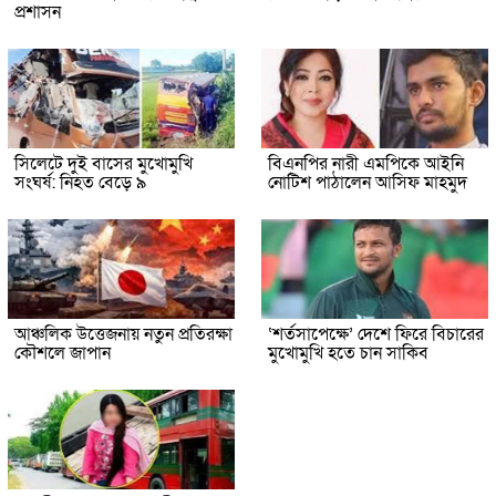
প্রশাসন
সিলেটে দুই বাসের মুখোমুখি
বিএনপির নারী এমপিকে আইনি
সংঘর্ষ: নিহত বেড়ে ৯
নোটিশ পাঠালেন আসিফ মাহমুদ
আঞ্চলিক উত্তেজনায় নতুন প্রতিরক্ষা
‘শর্তসাপেক্ষে’ দেশে ফিরে বিচারের
কৌশলে জাপান
মুখোমুখি হতে চান সাকিব