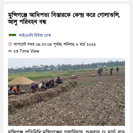
হবে: প্রধানমন্ত্রী
মুুন্সিগঞ্জে আধিপত্য বিস্তারকে কেন্দ্র করে গোলাগুলি,
১৫ মাস পর দেশে ফিরছেন ইলিয়া
আলু পরিবহন বন্ধ
পুলিশ কোনো দলের বা গোষ্ঠীর ল
আইএনবি নিউজ ডেস্ক
স্বরাষ্ট্রমন্ত্রী
আপডেট সময় ০৯:২৭:০৪ পূর্বাহ্ন, শনিবার, ৮ মার্চ ২০২৫
২৩ Time View
গাজীপুরে সাতজনকে হত্যার ঘটনা
হারুনসহ ১০ জন
ঢাকার চারপাশে সচল হবে নৌপথ, প্র
রাজধানীর দুই মেট্রো স্টেশনে ‘বোম
আদালতকে বলতে চাইলাম ফাঁসি দি
লতিফ সিদ্দিকী
নতুন মামলায় গ্রেফতার দেখানো
মুন্সিগঞ্জ প্রতিনিধি:মুন্সিগঞ্জের গজারিয়ায় শুক্রবার (৭ মার্চ) রাত