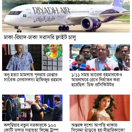
ঢাকা-রিয়াদ-ঢাকা সরাসরি ফ্লাইট চালু
তনু হত্যা মামলায় পুনরায় গ্রেপ্তার
১/১১ সময় তারেক রহমানকেও
সাবেক সেনাসদস্য হাফিজুর রহমান
আয়নাঘরে রেখে নির্যাতন করা
হয়েছিল: চিফ প্রসিকিউটর
কলম্বিয়ার নতুন সরকারকে ১০০
অন্তরঙ্গ দৃশ্যে আপত্তি থাকায়
কোটি ডলার সহায়তা দিচ্ছে ট্রাম্প
সিনেমা ছাড়তে হয় নীহারিকাকে!