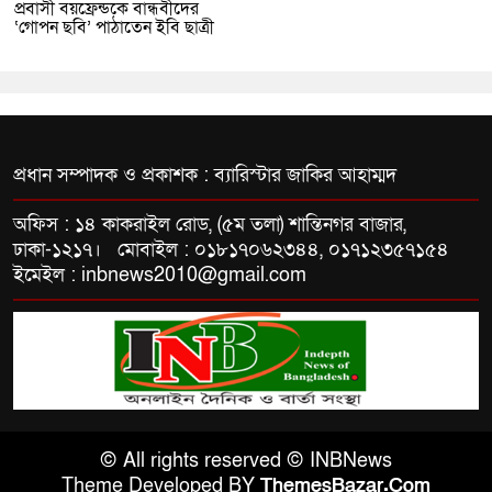
প্রবাসী বয়ফ্রেন্ডকে বান্ধবীদের
‘গোপন ছবি’ পাঠাতেন ইবি ছাত্রী
প্রধান সম্পাদক ও প্রকাশক : ব্যারিস্টার জাকির আহাম্মদ
অফিস : ১৪ কাকরাইল রোড, (৫ম তলা) শান্তিনগর বাজার,
ঢাকা-১২১৭। মোবাইল : ০১৮১৭০৬২৩৪৪, ০১৭১২৩৫৭১৫৪
ইমেইল : inbnews2010@gmail.com
© All rights reserved © INBNews
Theme Developed BY
ThemesBazar.Com