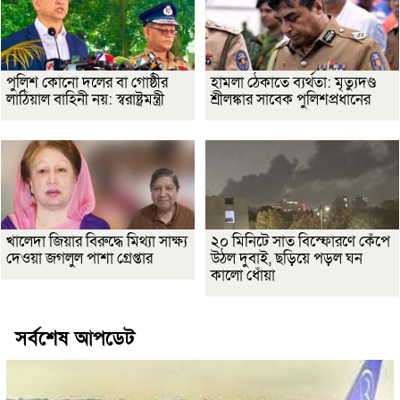
পুলিশ কোনো দলের বা গোষ্ঠীর
হামলা ঠেকাতে ব্যর্থতা: মৃত্যুদণ্ড
লাঠিয়াল বাহিনী নয়: স্বরাষ্ট্রমন্ত্রী
শ্রীলঙ্কার সাবেক পুলিশপ্রধানের
খালেদা জিয়ার বিরুদ্ধে মিথ্যা সাক্ষ্য
২০ মিনিটে সাত বিস্ফোরণে কেঁপে
দেওয়া জগলুল পাশা গ্রেপ্তার
উঠল দুবাই, ছড়িয়ে পড়ল ঘন
কালো ধোঁয়া
সর্বশেষ আপডেট