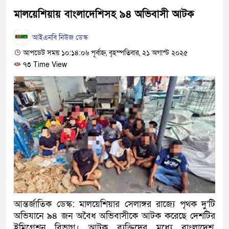
হবে: প্রধানমন্ত্রী
মালয়েশিয়ায় বাংলাদেশিসহ ৯৪ অভিবাসী আটক
১৫ মাস পর দেশে ফিরছেন ইলিয়
আইএনবি নিউজ ডেস্ক
আপডেট সময় ১০:১৪:০৬ পূর্বাহ্ন, বৃহস্পতিবার, ২১ অগাস্ট ২০২৫
পুলিশ কোনো দলের বা গোষ্ঠীর ল
৭৩ Time View
স্বরাষ্ট্রমন্ত্রী
গাজীপুরে সাতজনকে হত্যার ঘটনা
হারুনসহ ১০ জন
ঢাকার চারপাশে সচল হবে নৌপথ, প্
রাজধানীর দুই মেট্রো স্টেশনে ‘বো
আদালতকে বলতে চাইলাম ফাঁসি দ
আন্তর্জাতিক ডেস্ক: মালয়েশিয়ার সেলাঙ্গর রাজ্যে পৃথক দু’টি
লতিফ সিদ্দিকী
অভিযানে ৯৪ জন অবৈধ অভিবাসীকে আটক করেছে দেশটির
নতুন মামলায় গ্রেফতার দেখান
ইমিগ্রেশন বিভাগ। আটক ব্যক্তিদের মধ্যে বাংলাদেশ,