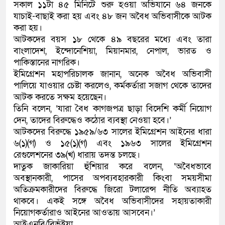
সকাল ১১টা ৪৫ মিনিটে শুরু হওয়া অভিযানে ৬৪ জনকে
যাচাই-বাছাই করা হয় এবং ৪৮ জন অবৈধ অভিবাসীকে আটক
করা হয়।
আটকদের বয়স ১৮ থেকে ৪৯ বছরের মধ্যে এবং তারা
বাংলাদেশ, ইন্দোনেশিয়া, মিয়ানমার, নেপাল, ভারত ও
পাকিস্তানের নাগরিক।
ইমিগ্রেশন মহাপরিচালক জানান, অনেক অবৈধ অভিবাসী
পালিয়ে যাওয়ার চেষ্টা করলেও, কর্মকর্তারা সজাগ থেকে তাদের
আটক করতে সক্ষম হয়েছেন।
তিনি বলেন, ‘যারা বৈধ কাগজপত্র ছাড়া বিদেশি কর্মী নিয়োগ
দেন, তাদের বিরুদ্ধেও কঠোর ব্যবস্থা নেওয়া হবে।’
আটকদের বিরুদ্ধে ১৯৫৯/৬৩ সালের ইমিগ্রেশন আইনের ধারা
৬(১)(গ) ও ১৫(১)(গ) এবং ১৯৬৩ সালের ইমিগ্রেশন
রেগুলেশনের ৩৯(খ) ধারায় তদন্ত চলছে।
দাতুক জাকারিয়া হুঁশিয়ার করে বলেন, ‘অবৈধভাবে
অবস্থানকারী, পাসের অপব্যবহারকারী কিংবা সময়সীমা
অতিক্রমকারীদের বিরুদ্ধে জিরো টলারেন্স নীতি অব্যাহত
থাকবে। একই সঙ্গে অবৈধ অভিবাসীদের সহায়তাকারী
নিয়োগকর্তারাও আইনের আওতায় আসবেন।’
আইএনবি/বিভূঁইয়া