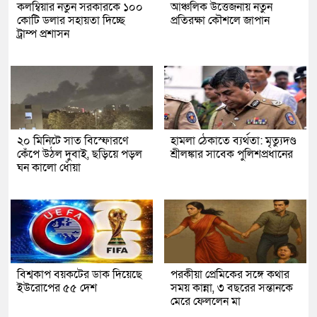
কলম্বিয়ার নতুন সরকারকে ১০০
আঞ্চলিক উত্তেজনায় নতুন
কোটি ডলার সহায়তা দিচ্ছে
প্রতিরক্ষা কৌশলে জাপান
ট্রাম্প প্রশাসন
২০ মিনিটে সাত বিস্ফোরণে
হামলা ঠেকাতে ব্যর্থতা: মৃত্যুদণ্ড
কেঁপে উঠল দুবাই, ছড়িয়ে পড়ল
শ্রীলঙ্কার সাবেক পুলিশপ্রধানের
ঘন কালো ধোঁয়া
বিশ্বকাপ বয়কটের ডাক দিয়েছে
পরকীয়া প্রেমিকের সঙ্গে কথার
ইউরোপের ৫৫ দেশ
সময় কান্না, ৩ বছরের সন্তানকে
মেরে ফেললেন মা