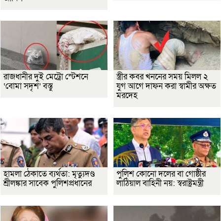
রাজধানীর দুই মেট্রো স্টেশনে
স্ত্রীর কবর খননের সময় মিলল ২
‘বোমা সদৃশ’ বস্তু
যুগ আগে দাফন করা স্বামীর অক্ষত
মরদেহ
হামলা ঠেকাতে ব্যর্থতা: মৃত্যুদণ্ড
পুলিশ কোনো দলের বা গোষ্ঠীর
শ্রীলঙ্কার সাবেক পুলিশপ্রধানের
লাঠিয়াল বাহিনী নয়: স্বরাষ্ট্রমন্ত্রী