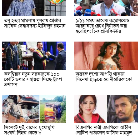
তনু হত্যা মামলায় পুনরায় গ্রেপ্তার
১/১১ সময় তারেক রহমানকেও
সাবেক সেনাসদস্য হাফিজুর রহমান
আয়নাঘরে রেখে নির্যাতন করা
হয়েছিল: চিফ প্রসিকিউটর
কলম্বিয়ার নতুন সরকারকে ১০০
অন্তরঙ্গ দৃশ্যে আপত্তি থাকায়
কোটি ডলার সহায়তা দিচ্ছে ট্রাম্প
সিনেমা ছাড়তে হয় নীহারিকাকে!
প্রশাসন
সিলেটে দুই বাসের মুখোমুখি
বিএনপির নারী এমপিকে আইনি
সংঘর্ষ: নিহত বেড়ে ৯
নোটিশ পাঠালেন আসিফ মাহমুদ