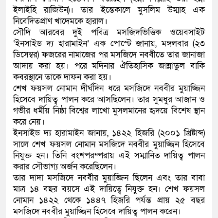
ইলাইহি রাজিউন)। তার ইন্তেকালে মুসলিম উম্মাহ এক
কলিমউল্লাহকে (ভিডিও)
নিবেদিতপ্রাণ খাদেমকে হারাল।
সৌদি আরবের দুই পবিত্র মসজিদভিত্তিক ওয়েবসাইট
‘ইনসাইড দ্য হারামাইন’ এক পোস্টে জানায়, মঙ্গলবার (২৩
ডিসেম্বর) ফজরের নামাজের পর মসজিদে নববীতে তার জানাজা
আদায় করা হয়। পরে মদিনার ঐতিহাসিক জান্নাতুল বাকি
কবরস্থানে তাকে দাফন করা হয়।
শেখ ফয়সল নোমান দীর্ঘদিন ধরে মসজিদে নববীর মুয়াজ্জিন
হিসেবে দায়িত্ব পালন করে আসছিলেন। তার সুমধুর আজান ও
গভীর ধর্মীয় নিষ্ঠা বিশ্বের লাখো মুসলমানের হৃদয়ে বিশেষ স্থান
করে নেয়।
ইনসাইড দ্য হারামাইন জানায়, ১৪২২ হিজরি (২০০১ খ্রিষ্টাব্দ)
সালে শেখ ফয়সল নোমান মসজিদে নববীর মুয়াজ্জিন হিসেবে
নিযুক্ত হন। তিনি বংশপরম্পরায় এই সম্মানিত দায়িত্ব পালন
করার সৌভাগ্য অর্জন করেছিলেন।
তার দাদা মসজিদে নববীর মুয়াজ্জিন ছিলেন এবং তার বাবা
মাত্র ১৪ বছর বয়সে এই দায়িত্বে নিযুক্ত হন। শেখ ফয়সল
নোমান ১৪২২ থেকে ১৪৪৭ হিজরি পর্যন্ত প্রায় ২৫ বছর
মসজিদে নববীর মুয়াজ্জিন হিসেবে দায়িত্ব পালন করেন।