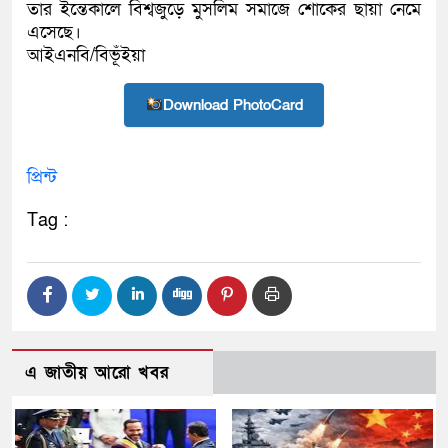
তার ইন্তেকালে বিশ্বজুড়ে মুসলিম সমাজে শোকের ছায়া নেমে
এসেছে।
আইএনবি/বিভূঁইয়া
Download PhotoCard
প্রিন্ট
Tag :
এ জাতীয় আরো খবর