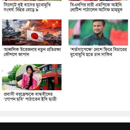
সিলেটে দুই বাসের মুখোমুখি
বিএনপির নারী এমপিকে আইনি
সংঘর্ষ: নিহত বেড়ে ৯
নোটিশ পাঠালেন আসিফ মাহমুদ
আঞ্চলিক উত্তেজনায় নতুন প্রতিরক্ষা
‘শর্তসাপেক্ষে’ দেশে ফিরে বিচারের
কৌশলে জাপান
মুখোমুখি হতে চান সাকিব
প্রবাসী বয়ফ্রেন্ডকে বান্ধবীদের
‘গোপন ছবি’ পাঠাতেন ইবি ছাত্রী