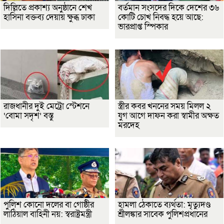
দিল্লিতে প্রকাশ্য অনুষ্ঠানে শেখ
বর্তমান সংসদের দিকে দেশের ৩৬
হাসিনা বক্তব্য দেয়ায় ক্ষুব্ধ ঢাকা
কোটি চোখ নিবদ্ধ হয়ে আছে:
ভারপ্রাপ্ত স্পিকার
রাজধানীর দুই মেট্রো স্টেশনে
স্ত্রীর কবর খননের সময় মিলল ২
‘বোমা সদৃশ’ বস্তু
যুগ আগে দাফন করা স্বামীর অক্ষত
মরদেহ
পুলিশ কোনো দলের বা গোষ্ঠীর
হামলা ঠেকাতে ব্যর্থতা: মৃত্যুদণ্ড
লাঠিয়াল বাহিনী নয়: স্বরাষ্ট্রমন্ত্রী
শ্রীলঙ্কার সাবেক পুলিশপ্রধানের