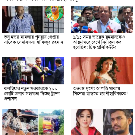
তনু হত্যা মামলায় পুনরায় গ্রেপ্তার
১/১১ সময় তারেক রহমানকেও
সাবেক সেনাসদস্য হাফিজুর রহমান
আয়নাঘরে রেখে নির্যাতন করা
হয়েছিল: চিফ প্রসিকিউটর
কলম্বিয়ার নতুন সরকারকে ১০০
অন্তরঙ্গ দৃশ্যে আপত্তি থাকায়
কোটি ডলার সহায়তা দিচ্ছে ট্রাম্প
সিনেমা ছাড়তে হয় নীহারিকাকে!
প্রশাসন