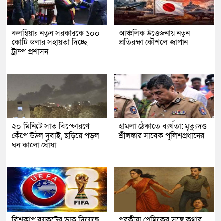
কলম্বিয়ার নতুন সরকারকে ১০০
আঞ্চলিক উত্তেজনায় নতুন
কোটি ডলার সহায়তা দিচ্ছে
প্রতিরক্ষা কৌশলে জাপান
ট্রাম্প প্রশাসন
২০ মিনিটে সাত বিস্ফোরণে
হামলা ঠেকাতে ব্যর্থতা: মৃত্যুদণ্ড
কেঁপে উঠল দুবাই, ছড়িয়ে পড়ল
শ্রীলঙ্কার সাবেক পুলিশপ্রধানের
ঘন কালো ধোঁয়া
বিশ্বকাপ বয়কটের ডাক দিয়েছে
পরকীয়া প্রেমিকের সঙ্গে কথার