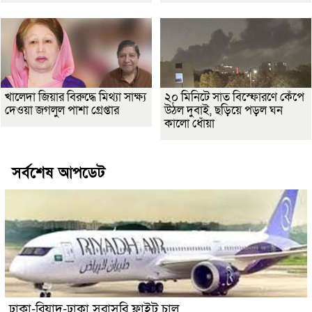
খালেদা জিয়ার বিরুদ্ধে মিথ্যা সাক্ষ্য
২০ মিনিটে সাত বিস্ফোরণে কেঁপে
দেওয়া জগলুল পাশা গ্রেপ্তার
উঠল দুবাই, ছড়িয়ে পড়ল ঘন
কালো ধোঁয়া
সর্বশেষ আপডেট
ঢাকা-রিয়াদ-ঢাকা সরাসরি ফ্লাইট চালু