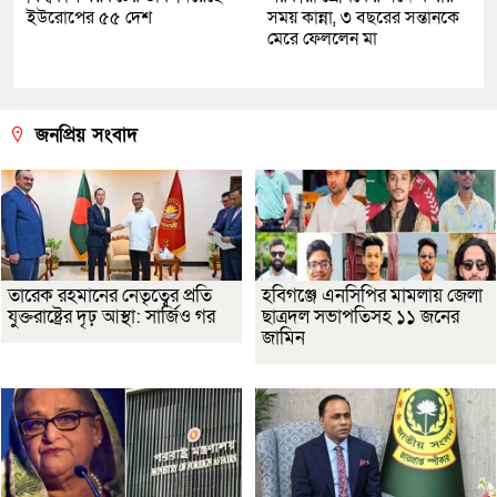
ইউরোপের ৫৫ দেশ
সময় কান্না, ৩ বছরের সন্তানকে
মেরে ফেললেন মা
জনপ্রিয় সংবাদ
তারেক রহমানের নেতৃত্বের প্রতি
হবিগঞ্জে এনসিপির মামলায় জেলা
যুক্তরাষ্ট্রের দৃঢ় আস্থা: সার্জিও গর
ছাত্রদল সভাপতিসহ ১১ জনের
জামিন