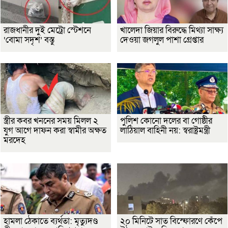
রাজধানীর দুই মেট্রো স্টেশনে
খালেদা জিয়ার বিরুদ্ধে মিথ্যা সাক্ষ্য
‘বোমা সদৃশ’ বস্তু
দেওয়া জগলুল পাশা গ্রেপ্তার
স্ত্রীর কবর খননের সময় মিলল ২
পুলিশ কোনো দলের বা গোষ্ঠীর
যুগ আগে দাফন করা স্বামীর অক্ষত
লাঠিয়াল বাহিনী নয়: স্বরাষ্ট্রমন্ত্রী
মরদেহ
হামলা ঠেকাতে ব্যর্থতা: মৃত্যুদণ্ড
২০ মিনিটে সাত বিস্ফোরণে কেঁপে