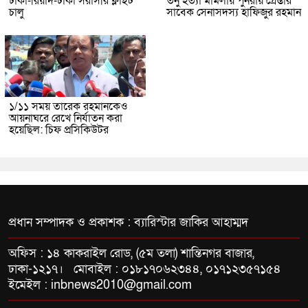
ঢাকা-রিয়াদ-ঢাকা সরাসরি ফ্লাইট
তনু হত্যা মামলায় পুনরায় গ্রেপ্তার
চালু
সাবেক সেনাসদস্য হাফিজুর রহমান
১/১১ সময় তারেক রহমানকেও
আয়নাঘরে রেখে নির্যাতন করা
হয়েছিল: চিফ প্রসিকিউটর
প্রধান সম্পাদক ও প্রকাশক : ব্যারিস্টার জাকির আহাম্মদ
অফিস : ১৪ কাকরাইল রোড, (৫ম তলা) শান্তিনগর বাজার,
ঢাকা-১২১৭। মোবাইল : ০১৮১৭০৬২৩৪৪, ০১৭১২৩৫৭১৫৪
ইমেইল : inbnews2010@gmail.com