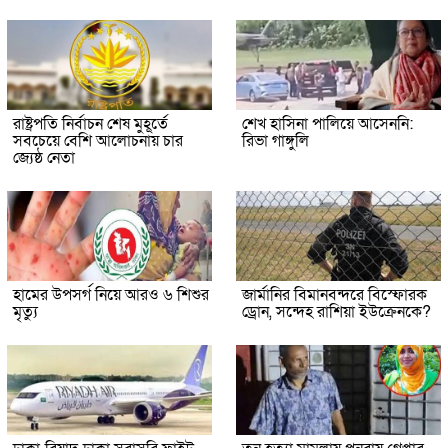
রাষ্ট্রপতি নির্বাচন শেষ মুহূর্তে
শেখ হাসিনা পালিয়ে আসেননি:
সবচেয়ে বেশি আলোচনায় চার
রিভা গাঙ্গুলি
জ্যেষ্ঠ নেতা
হামের উপসর্গ নিয়ে আরও ৬ শিশুর
জার্মানির বিমানবন্দরে বিস্ফোরক
মৃত্যু
ড্রোন, সন্দেহ রাশিয়া ইউক্রেনকে?