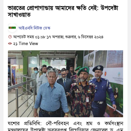
দেশটা আমাদের সবার, পরিবে
ভারতের প্রোপাগান্ডায় আমাদের ক্ষতি নেই: উপদেষ্টা
সাখাওয়াত
হবে: প্রধানমন্ত্রী
আইএনবি নিউজ ডেস্ক
১৫ মাস পর দেশে ফিরছেন ইলি
আপডেট সময় ০১:০৮:১৭ অপরাহ্ন, শুক্রবার, ৬ ডিসেম্বর ২০২৪
পুলিশ কোনো দলের বা গোষ্ঠীর
২১ Time View
স্বরাষ্ট্রমন্ত্রী
গাজীপুরে সাতজনকে হত্যার ঘট
হারুনসহ ১০ জন
ঢাকার চারপাশে সচল হবে নৌপথ, প
রাজধানীর দুই মেট্রো স্টেশনে ‘
আদালতকে বলতে চাইলাম ফাঁসি 
যশোর প্রতিনিধি: নৌ-পরিবহন এবং শ্রম ও কর্মসংস্থান
লতিফ সিদ্দিকী
মন্ত্রণালয়ের উপদেষ্টা অবসরপ্রপ্ত ব্রিগেডিয়ার জেনারেল ড. এম