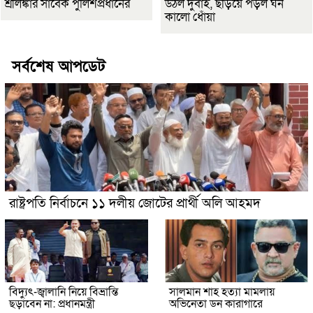
শ্রীলঙ্কার সাবেক পুলিশপ্রধানের
উঠল দুবাই, ছড়িয়ে পড়ল ঘন
কালো ধোঁয়া
সর্বশেষ আপডেট
রাষ্ট্রপতি নির্বাচনে ১১ দলীয় জোটের প্রার্থী অলি আহমদ
বিদ্যুৎ-জ্বালানি নিয়ে বিভ্রান্তি
সালমান শাহ হত্যা মামলায়
ছড়াবেন না: প্রধানমন্ত্রী
অভিনেতা ডন কারাগারে