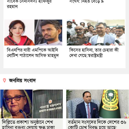
সাবেক সেনাসদস্য হাফিজুর
সংঘর্ষ: নিহত বেড়ে ৯
রহমান
বিএনপির নারী এমপিকে আইনি
কিসের হাসিনা, তার চেহারা কী
নোটিশ পাঠালেন আসিফ মাহমুদ
দেখা গেছে:স্বরাষ্ট্রমন্ত্রী
জনপ্রিয় সংবাদ
দিল্লিতে প্রকাশ্য অনুষ্ঠানে শেখ
বর্তমান সংসদের দিকে দেশের ৩৬
হাসিনা বক্তব্য দেয়ায় ক্ষুব্ধ ঢাকা
কোটি চোখ নিবদ্ধ হয়ে আছে: