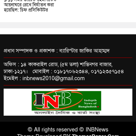
আয়নাঘরে রেখে নির্যাতন করা
হয়েছিল: চিফ প্রসিকিউটর
প্রধান সম্পাদক ও প্রকাশক : ব্যারিস্টার জাকির আহাম্মদ
অফিস : ১৪ কাকরাইল রোড, (৫ম তলা) শান্তিনগর বাজার,
ঢাকা-১২১৭। মোবাইল : ০১৮১৭০৬২৩৪৪, ০১৭১২৩৫৭১৫৪
ইমেইল : inbnews2010@gmail.com
© All rights reserved © INBNews