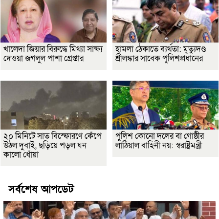
খালেদা জিয়ার বিরুদ্ধে মিথ্যা সাক্ষ্য
হামলা ঠেকাতে ব্যর্থতা: মৃত্যুদণ্ড
দেওয়া জগলুল পাশা গ্রেপ্তার
শ্রীলঙ্কার সাবেক পুলিশপ্রধানের
২০ মিনিটে সাত বিস্ফোরণে কেঁপে
পুলিশ কোনো দলের বা গোষ্ঠীর
উঠল দুবাই, ছড়িয়ে পড়ল ঘন
লাঠিয়াল বাহিনী নয়: স্বরাষ্ট্রমন্ত্রী
কালো ধোঁয়া
সর্বশেষ আপডেট