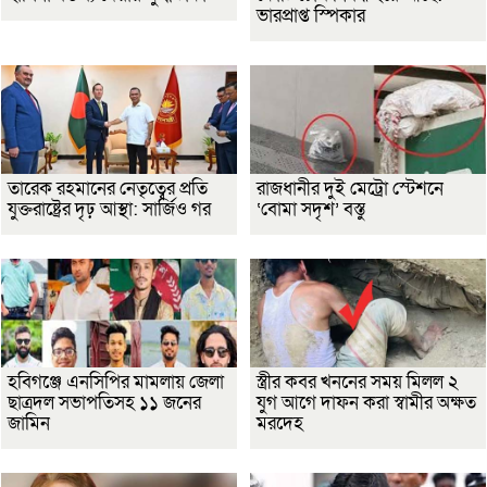
ভারপ্রাপ্ত স্পিকার
তারেক রহমানের নেতৃত্বের প্রতি
রাজধানীর দুই মেট্রো স্টেশনে
যুক্তরাষ্ট্রের দৃঢ় আস্থা: সার্জিও গর
‘বোমা সদৃশ’ বস্তু
হবিগঞ্জে এনসিপির মামলায় জেলা
স্ত্রীর কবর খননের সময় মিলল ২
ছাত্রদল সভাপতিসহ ১১ জনের
যুগ আগে দাফন করা স্বামীর অক্ষত
জামিন
মরদেহ