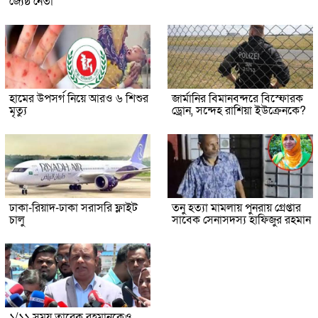
জ্যেষ্ঠ নেতা
হামের উপসর্গ নিয়ে আরও ৬ শিশুর
জার্মানির বিমানবন্দরে বিস্ফোরক
মৃত্যু
ড্রোন, সন্দেহ রাশিয়া ইউক্রেনকে?
ঢাকা-রিয়াদ-ঢাকা সরাসরি ফ্লাইট
তনু হত্যা মামলায় পুনরায় গ্রেপ্তার
চালু
সাবেক সেনাসদস্য হাফিজুর রহমান
১/১১ সময় তারেক রহমানকেও