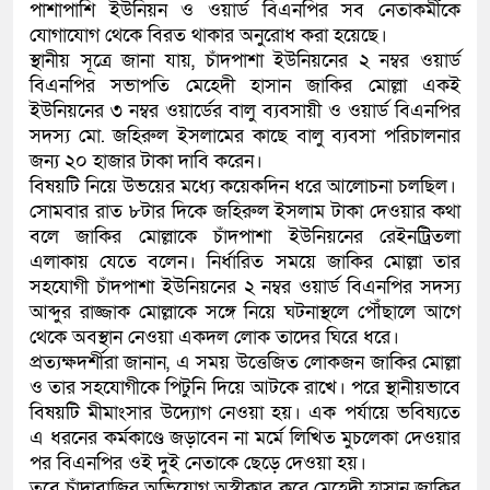
পাশাপাশি ইউনিয়ন ও ওয়ার্ড বিএনপির সব নেতাকর্মীকে
যোগাযোগ থেকে বিরত থাকার অনুরোধ করা হয়েছে।
স্থানীয় সূত্রে জানা যায়, চাঁদপাশা ইউনিয়নের ২ নম্বর ওয়ার্ড
বিএনপির সভাপতি মেহেদী হাসান জাকির মোল্লা একই
ইউনিয়নের ৩ নম্বর ওয়ার্ডের বালু ব্যবসায়ী ও ওয়ার্ড বিএনপির
সদস্য মো. জহিরুল ইসলামের কাছে বালু ব্যবসা পরিচালনার
জন্য ২০ হাজার টাকা দাবি করেন।
বিষয়টি নিয়ে উভয়ের মধ্যে কয়েকদিন ধরে আলোচনা চলছিল।
সোমবার রাত ৮টার দিকে জহিরুল ইসলাম টাকা দেওয়ার কথা
বলে জাকির মোল্লাকে চাঁদপাশা ইউনিয়নের রেইনট্রিতলা
এলাকায় যেতে বলেন। নির্ধারিত সময়ে জাকির মোল্লা তার
সহযোগী চাঁদপাশা ইউনিয়নের ২ নম্বর ওয়ার্ড বিএনপির সদস্য
আব্দুর রাজ্জাক মোল্লাকে সঙ্গে নিয়ে ঘটনাস্থলে পৌঁছালে আগে
থেকে অবস্থান নেওয়া একদল লোক তাদের ঘিরে ধরে।
প্রত্যক্ষদর্শীরা জানান, এ সময় উত্তেজিত লোকজন জাকির মোল্লা
ও তার সহযোগীকে পিটুনি দিয়ে আটকে রাখে। পরে স্থানীয়ভাবে
বিষয়টি মীমাংসার উদ্যোগ নেওয়া হয়। এক পর্যায়ে ভবিষ্যতে
এ ধরনের কর্মকাণ্ডে জড়াবেন না মর্মে লিখিত মুচলেকা দেওয়ার
পর বিএনপির ওই দুই নেতাকে ছেড়ে দেওয়া হয়।
তবে চাঁদাবাজির অভিযোগ অস্বীকার করে মেহেদী হাসান জাকির