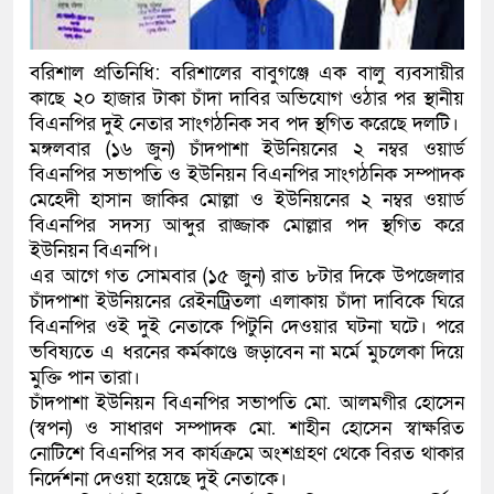
বরিশাল প্রতিনিধি: বরিশালের বাবুগঞ্জে এক বালু ব্যবসায়ীর
কাছে ২০ হাজার টাকা চাঁদা দাবির অভিযোগ ওঠার পর স্থানীয়
বিএনপির দুই নেতার সাংগঠনিক সব পদ স্থগিত করেছে দলটি।
মঙ্গলবার (১৬ জুন) চাঁদপাশা ইউনিয়নের ২ নম্বর ওয়ার্ড
বিএনপির সভাপতি ও ইউনিয়ন বিএনপির সাংগঠনিক সম্পাদক
মেহেদী হাসান জাকির মোল্লা ও ইউনিয়নের ২ নম্বর ওয়ার্ড
বিএনপির সদস্য আব্দুর রাজ্জাক মোল্লার পদ স্থগিত করে
ইউনিয়ন বিএনপি।
এর আগে গত সোমবার (১৫ জুন) রাত ৮টার দিকে উপজেলার
চাঁদপাশা ইউনিয়নের রেইনট্রিতলা এলাকায় চাঁদা দাবিকে ঘিরে
বিএনপির ওই দুই নেতাকে পিটুনি দেওয়ার ঘটনা ঘটে। পরে
ভবিষ্যতে এ ধরনের কর্মকাণ্ডে জড়াবেন না মর্মে মুচলেকা দিয়ে
মুক্তি পান তারা।
চাঁদপাশা ইউনিয়ন বিএনপির সভাপতি মো. আলমগীর হোসেন
(স্বপন) ও সাধারণ সম্পাদক মো. শাহীন হোসেন স্বাক্ষরিত
নোটিশে বিএনপির সব কার্যক্রমে অংশগ্রহণ থেকে বিরত থাকার
নির্দেশনা দেওয়া হয়েছে দুই নেতাকে।