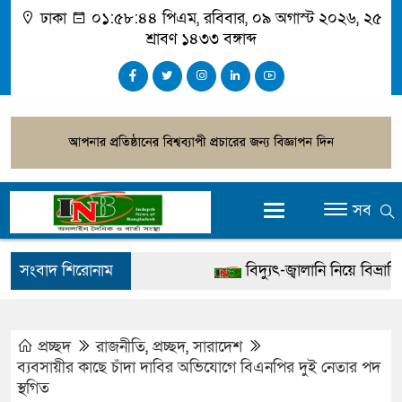
ঢাকা
০১:৫৮:৪৫ পিএম
, রবিবার, ০৯ অগাস্ট ২০২৬, ২৫
শ্রাবণ ১৪৩৩ বঙ্গাব্দ
সব
সংবাদ শিরোনাম
বিদ্যুৎ-জ্বালানি নিয়ে বিভ্রান্তি ছড়া
খালেদা জিয়ার বিরুদ্ধে মিথ্যা স
গ্রেপ্তার
প্রচ্ছদ
রাজনীতি
,
প্রচ্ছদ
,
সারাদেশ
ব্যবসায়ীর কাছে চাঁদা দাবির অভিযোগে বিএনপির দুই নেতার পদ
জুলাই স্মৃতি জাদুঘর উদ্বোধন করবে
স্থগিত