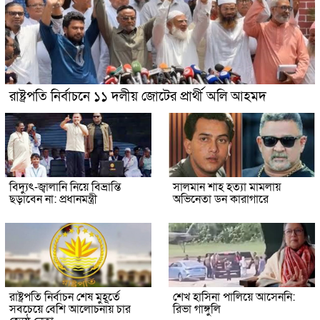
রাষ্ট্রপতি নির্বাচনে ১১ দলীয় জোটের প্রার্থী অলি আহমদ
বিদ্যুৎ-জ্বালানি নিয়ে বিভ্রান্তি
সালমান শাহ হত্যা মামলায়
ছড়াবেন না: প্রধানমন্ত্রী
অভিনেতা ডন কারাগারে
রাষ্ট্রপতি নির্বাচন শেষ মুহূর্তে
শেখ হাসিনা পালিয়ে আসেননি:
সবচেয়ে বেশি আলোচনায় চার
রিভা গাঙ্গুলি