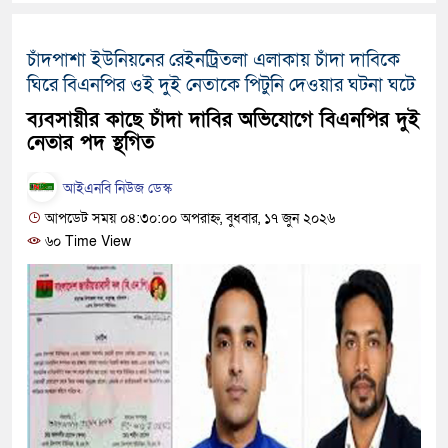
দেশটা আমাদের সবার, পরিবেশ
চাঁদপাশা ইউনিয়নের রেইনট্রিতলা এলাকায় চাঁদা দাবিকে
হবে: প্রধানমন্ত্রী
ঘিরে বিএনপির ওই দুই নেতাকে পিটুনি দেওয়ার ঘটনা ঘটে
১৫ মাস পর দেশে ফিরছেন ইলিয়
ব্যবসায়ীর কাছে চাঁদা দাবির অভিযোগে বিএনপির দুই
নেতার পদ স্থগিত
পুলিশ কোনো দলের বা গোষ্ঠীর 
স্বরাষ্ট্রমন্ত্রী
আইএনবি নিউজ ডেস্ক
আপডেট সময় ০৪:৩০:০০ অপরাহ্ন, বুধবার, ১৭ জুন ২০২৬
গাজীপুরে সাতজনকে হত্যার ঘটন
৬০ Time View
হারুনসহ ১০ জন
ঢাকার চারপাশে সচল হবে নৌপথ, প্
রাজধানীর দুই মেট্রো স্টেশনে ‘ব
আদালতকে বলতে চাইলাম ফাঁসি দ
লতিফ সিদ্দিকী