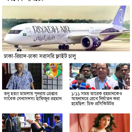
ঢাকা-রিয়াদ-ঢাকা সরাসরি ফ্লাইট চালু
তনু হত্যা মামলায় পুনরায় গ্রেপ্তার
১/১১ সময় তারেক রহমানকেও
সাবেক সেনাসদস্য হাফিজুর রহমান
আয়নাঘরে রেখে নির্যাতন করা
হয়েছিল: চিফ প্রসিকিউটর