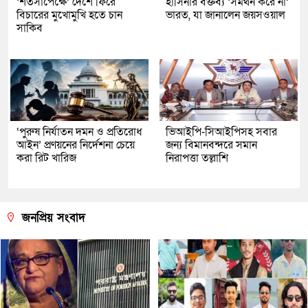
‘শর্তসাপেক্ষে’ দেশে ফিরে
হাসিনার বক্তব্য ‘সমর্থন করে না’
বিচারের মুখোমুখি হতে চান
ভারত, যা জানালেন জয়সওয়াল
সাকিব
‘পুরুষ নির্যাতন দমন ও প্রতিরোধ
ভিআইপি-সিআইপিসহ সবার
আইন’ প্রণয়নের নির্দেশনা চেয়ে
জন্য বিমানবন্দরে সমান
করা রিট খারিজ
নিরাপত্তা তল্লাশি
জনপ্রিয় সংবাদ