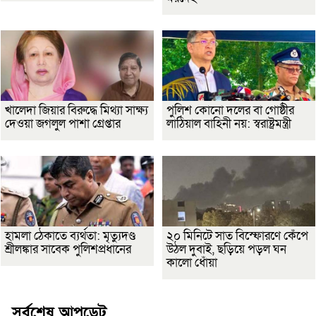
খালেদা জিয়ার বিরুদ্ধে মিথ্যা সাক্ষ্য
পুলিশ কোনো দলের বা গোষ্ঠীর
দেওয়া জগলুল পাশা গ্রেপ্তার
লাঠিয়াল বাহিনী নয়: স্বরাষ্ট্রমন্ত্রী
হামলা ঠেকাতে ব্যর্থতা: মৃত্যুদণ্ড
২০ মিনিটে সাত বিস্ফোরণে কেঁপে
শ্রীলঙ্কার সাবেক পুলিশপ্রধানের
উঠল দুবাই, ছড়িয়ে পড়ল ঘন
কালো ধোঁয়া
সর্বশেষ আপডেট