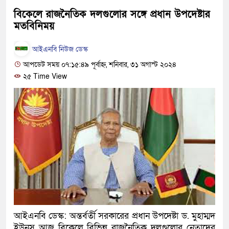
হবে: প্রধানমন্ত্রী
বিকেলে রাজনৈতিক দলগুলোর সঙ্গে প্রধান উপদেষ্টার
মতবিনিময়
১৫ মাস পর দেশে ফিরছেন ইলিয়াস
আইএনবি নিউজ ডেস্ক
পুলিশ কোনো দলের বা গোষ্ঠীর লাঠ
আপডেট সময় ০৭:১৫:৪৯ পূর্বাহ্ন, শনিবার, ৩১ অগাস্ট ২০২৪
স্বরাষ্ট্রমন্ত্রী
২৫ Time View
গাজীপুরে সাতজনকে হত্যার ঘটনায় 
হারুনসহ ১০ জন
ঢাকার চারপাশে সচল হবে নৌপথ, প্রধা
রাজধানীর দুই মেট্রো স্টেশনে ‘বোমা 
আদালতকে বলতে চাইলাম ফাঁসি দিয়ে
লতিফ সিদ্দিকী
আইএনবি ডেস্ক: অন্তর্বর্তী সরকারের প্রধান উপদেষ্টা ড. মুহাম্মদ
নতুন মামলায় গ্রেফতার দেখানো হ
ইউনূস আজ বিকেলে বিভিন্ন রাজনৈতিক দলগুলোর নেতাদের