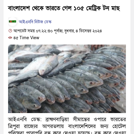
হবে: প্রধানমন্ত্রী
বাংলাদেশ থেকে ভারতে গেল ১০৫ মেট্রিক টন মাছ
১৫ মাস পর দেশে ফিরছেন ইলিয়াস 
আইএনবি নিউজ ডেস্ক
আপডেট সময় ০৭:২২:৩০ পূর্বাহ্ন, বুধবার, ৪ ডিসেম্বর ২০২৪
পুলিশ কোনো দলের বা গোষ্ঠীর লাঠি
৪৫ Time View
স্বরাষ্ট্রমন্ত্রী
গাজীপুরে সাতজনকে হত্যার ঘটনায় ব
হারুনসহ ১০ জন
ঢাকার চারপাশে সচল হবে নৌপথ, প্রধা
রাজধানীর দুই মেট্রো স্টেশনে ‘বোমা 
আদালতকে বলতে চাইলাম ফাঁসি দিয়ে
আইএনবি ডেস্ক: ব্রাহ্মণবাড়িয়া সীমান্তের ওপারে ভারতের
লতিফ সিদ্দিকী
ত্রিপুরা রাজ্যের আগরতলায় বাংলাদেশিদের জন্য হোটেল
নতুন মামলায় গ্রেফতার দেখানো হ
পরিষেবা পুরোপুরি বন্ধ করে দেওয়া হয়েছে। বন্ধ করে দেওয়া