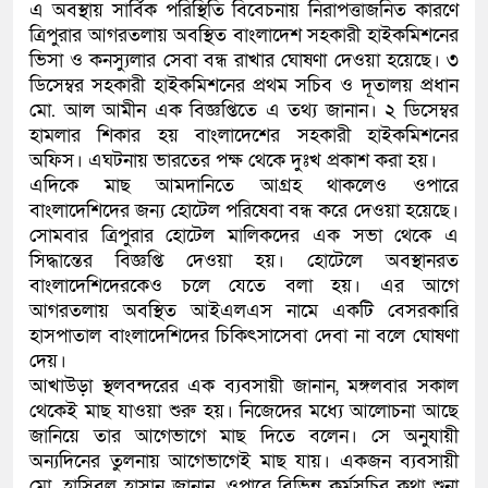
এ অবস্থায় সার্বিক পরিস্থিতি বিবেচনায় নিরাপত্তাজনিত কারণে
ত্রিপুরার আগরতলায় অবস্থিত বাংলাদেশ সহকারী হাইকমিশনের
ভিসা ও কনস্যুলার সেবা বন্ধ রাখার ঘোষণা দেওয়া হয়েছে। ৩
ডিসেম্বর সহকারী হাইকমিশনের প্রথম সচিব ও দূতালয় প্রধান
মো. আল আমীন এক বিজ্ঞপ্তিতে এ তথ্য জানান। ২ ডিসেম্বর
হামলার শিকার হয় বাংলাদেশের সহকারী হাইকমিশনের
অফিস। এঘটনায় ভারতের পক্ষ থেকে দুঃখ প্রকাশ করা হয়।
এদিকে মাছ আমদানিতে আগ্রহ থাকলেও ওপারে
বাংলাদেশিদের জন্য হোটেল পরিষেবা বন্ধ করে দেওয়া হয়েছে।
সোমবার ত্রিপুরার হোটেল মালিকদের এক সভা থেকে এ
সিদ্ধান্তের বিজ্ঞপ্তি দেওয়া হয়। হোটেলে অবস্থানরত
বাংলাদেশিদেরকেও চলে যেতে বলা হয়। এর আগে
আগরতলায় অবস্থিত আইএলএস নামে একটি বেসরকারি
হাসপাতাল বাংলাদেশিদের চিকিৎসাসেবা দেবা না বলে ঘোষণা
দেয়।
আখাউড়া স্থলবন্দরের এক ব্যবসায়ী জানান, মঙ্গলবার সকাল
থেকেই মাছ যাওয়া শুরু হয়। নিজেদের মধ্যে আলোচনা আছে
জানিয়ে তার আগেভাগে মাছ দিতে বলেন। সে অনুযায়ী
অন্যদিনের তুলনায় আগেভাগেই মাছ যায়। একজন ব্যবসায়ী
মো. হাসিবুল হাসান জানান, ওপারে বিভিন্ন কর্মসূচির কথা শুনা