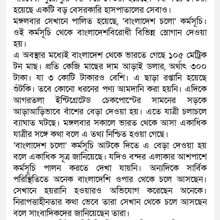
হয়েছে একটি বড় বেসরকারি হাসপাতালের সেবাও।
কলিমউল্লাহকে (ভিডিও)
মঙ্গলবার সেখানে পালিত হয়েছে, ‘বাংলাদেশ চলো’ কর্মসূচি।
ওই কর্মসূচি থেকে বাংলাদেশবিরোধী বিভিন্ন স্লোগান দেওয়া
হয়।
এ অবস্থার মধ্যেই বাংলাদেশ থেকে ভারতে গেছে ১০৫ মেট্রিক
টন মাছ। প্রতি কেজি মাছের দাম আড়াই ডলার, অর্থাৎ ৩০০
টাকা। যা ৩ কোটি টাকারও বেশি। এ ছাড়া রপ্তানি হয়েছে
শুঁটকি। তবে কোনো ধরনের পণ্য আমদানি করা হয়নি। এদিকে
আগরতলা ইন্টিগ্রেটেড চেকপোস্টের সামনের সড়কে
আড়াআড়িভাবে বাঁশের বেড়া দেওয়া হয়। এতে যাত্রী চলাচলে
ব্যাঘাত ঘটছে। মঙ্গলবার সকালে ভারত থেকে আসা একাধিক
যাত্রীর সঙ্গে কথা বলে এ তথ্য নিশ্চিত হওয়া গেছে।
‘বাংলাদেশ চলো’ কর্মসূচি আটকে দিতে এ বেড়া দেওয়া হয়
বলে একাধিক সূত্র জানিয়েছে। যদিও বন্দর এলাকার আশপাশে
কর্মসূচি পালন করতে দেখা যায়নি। অন্যদিকে সার্বিক
পরিস্থিতিতে অনেক বাংলাদেশি ওপার থেকে চলে আসছেন।
সেখানে হয়রানি হওয়ারও অভিযোগ করেছেন অনেকে।
নিরাপত্তাহীনতার কথা ভেবে তারা সেখান থেকে চলে আসছেন
বলে সাংবাদিকদের জানিয়েছেন তারা।