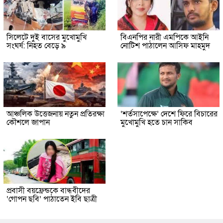
সিলেটে দুই বাসের মুখোমুখি
বিএনপির নারী এমপিকে আইনি
সংঘর্ষ: নিহত বেড়ে ৯
নোটিশ পাঠালেন আসিফ মাহমুদ
আঞ্চলিক উত্তেজনায় নতুন প্রতিরক্ষা
‘শর্তসাপেক্ষে’ দেশে ফিরে বিচারের
কৌশলে জাপান
মুখোমুখি হতে চান সাকিব
প্রবাসী বয়ফ্রেন্ডকে বান্ধবীদের
‘গোপন ছবি’ পাঠাতেন ইবি ছাত্রী