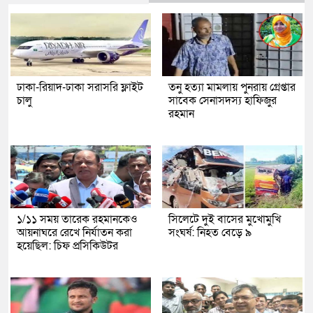
ঢাকা-রিয়াদ-ঢাকা সরাসরি ফ্লাইট
তনু হত্যা মামলায় পুনরায় গ্রেপ্তার
চালু
সাবেক সেনাসদস্য হাফিজুর
রহমান
১/১১ সময় তারেক রহমানকেও
সিলেটে দুই বাসের মুখোমুখি
আয়নাঘরে রেখে নির্যাতন করা
সংঘর্ষ: নিহত বেড়ে ৯
হয়েছিল: চিফ প্রসিকিউটর