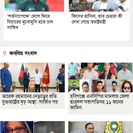
‘শর্তসাপেক্ষে’ দেশে ফিরে
কিসের হাসিনা, তার চেহারা কী
বিচারের মুখোমুখি হতে চান
দেখা গেছে:স্বরাষ্ট্রমন্ত্রী
সাকিব
জনপ্রিয় সংবাদ
তারেক রহমানের নেতৃত্বের প্রতি
হবিগঞ্জে এনসিপির মামলায় জেলা
যুক্তরাষ্ট্রের দৃঢ় আস্থা: সার্জিও গর
ছাত্রদল সভাপতিসহ ১১ জনের
জামিন