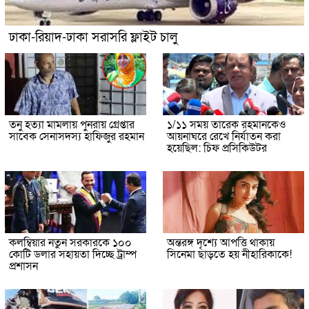
ঢাকা-রিয়াদ-ঢাকা সরাসরি ফ্লাইট চালু
তনু হত্যা মামলায় পুনরায় গ্রেপ্তার
১/১১ সময় তারেক রহমানকেও
সাবেক সেনাসদস্য হাফিজুর রহমান
আয়নাঘরে রেখে নির্যাতন করা
হয়েছিল: চিফ প্রসিকিউটর
কলম্বিয়ার নতুন সরকারকে ১০০
অন্তরঙ্গ দৃশ্যে আপত্তি থাকায়
কোটি ডলার সহায়তা দিচ্ছে ট্রাম্প
সিনেমা ছাড়তে হয় নীহারিকাকে!
প্রশাসন