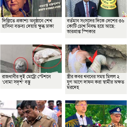
দিল্লিতে প্রকাশ্য অনুষ্ঠানে শেখ
বর্তমান সংসদের দিকে দেশের ৩৬
হাসিনা বক্তব্য দেয়ায় ক্ষুব্ধ ঢাকা
কোটি চোখ নিবদ্ধ হয়ে আছে:
ভারপ্রাপ্ত স্পিকার
রাজধানীর দুই মেট্রো স্টেশনে
স্ত্রীর কবর খননের সময় মিলল ২
‘বোমা সদৃশ’ বস্তু
যুগ আগে দাফন করা স্বামীর অক্ষত
মরদেহ